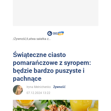
/
Żywność
/
Łatwa sałatka z...
Świąteczne ciasto
pomarańczowe z syropem:
będzie bardzo puszyste i
pachnące
Iryna Melnichenko
Żywność
07.12.2024 13:22