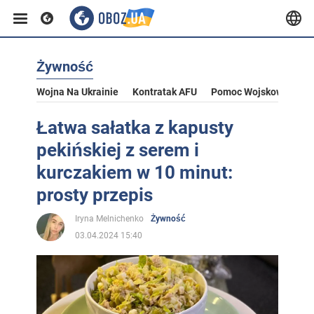
Żywność
Wojna Na Ukrainie
Kontratak AFU
Pomoc Wojskowa Dla U
Łatwa sałatka z kapusty
pekińskiej z serem i
kurczakiem w 10 minut:
prosty przepis
Iryna Melnichenko
Żywność
03.04.2024 15:40