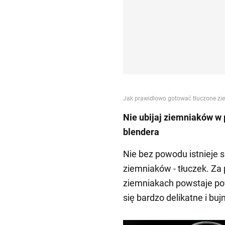
Nie ubijaj ziemniaków 
blendera
Nie bez powodu istnieje 
ziemniaków - tłuczek. Z
ziemniakach powstaje pow
się bardzo delikatne i buj