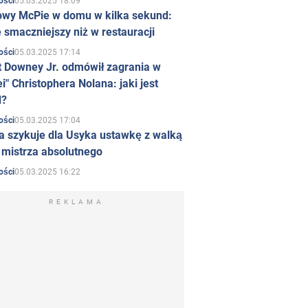
05.03.2025 18:09
ości
owy McPie w domu w kilka sekund:
 smaczniejszy niż w restauracji
05.03.2025 17:14
ości
t Downey Jr. odmówił zagrania w
i" Christophera Nolana: jaki jest
d?
05.03.2025 17:04
ości
a szykuje dla Usyka ustawkę z walką
ł mistrza absolutnego
05.03.2025 16:22
ości
REKLAMA