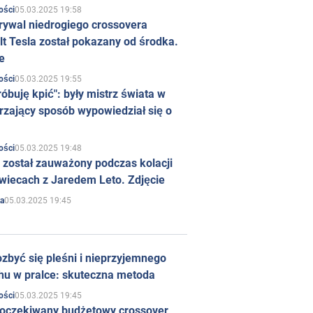
05.03.2025 19:58
ości
rywal niedrogiego crossovera
t Tesla został pokazany od środka.
e
05.03.2025 19:55
ości
róbuję kpić": były mistrz świata w
rzający sposób wypowiedział się o
05.03.2025 19:48
ości
 został zauważony podczas kolacji
wiecach z Jaredem Leto. Zdjęcie
05.03.2025 19:45
a
zbyć się pleśni i nieprzyjemnego
hu w pralce: skuteczna metoda
05.03.2025 19:45
ości
 oczekiwany budżetowy crossover