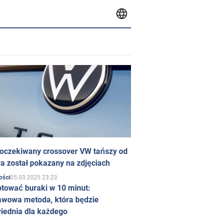
 oczekiwany crossover VW tańszy od
a został pokazany na zdjęciach
05.03.2025 23:23
ości
otować buraki w 10 minut:
awowa metoda, która będzie
iednia dla każdego