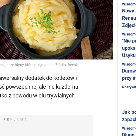
Wiadom
Nowy 
Renaul
Zdjęci
Wiadom
"Nie p
upoka
Usyku
Wiadom
ęstsze błędy, które psują danie. Źródło: freepik
Durow
iwersalny dodatek do kotletów i
przy ś
dość powszechne, ale nie każdemu
Rozrywk
tko z powodu wielu trywialnych
Jak po
zapac
REKLAMA
Wiadom
Długo