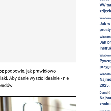
VW ta
zdjęci
Wiadom
Jak w 
prost
Wiadom
Jak pr
instru
Wiadom
Pyszny
przygo
oz
podpowie, jak prawidłowo
Wiadom
ki. Aby danie wyszło idealnie - nie
Najmo
błędów.
2025:
05
Dama
Najba
znaku