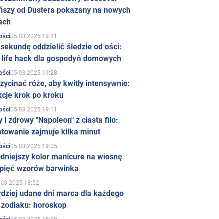
ńszy od Dustera pokazany na nowych
ach
05.03.2025 19:31
ości
sekundę oddzielić śledzie od ości:
y life hack dla gospodyń domowych
05.03.2025 19:28
ości
zycinać róże, aby kwitły intensywnie:
kcje krok po kroku
05.03.2025 19:11
ości
 i zdrowy "Napoleon" z ciasta filo:
towanie zajmuje kilka minut
05.03.2025 19:05
ości
dniejszy kolor manicure na wiosnę
 pięć wzorów barwinka
.03.2025 18:52
rdziej udane dni marca dla każdego
 zodiaku: horoskop