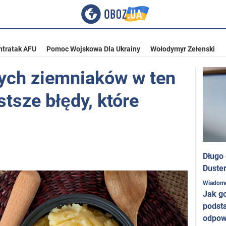
ntratak AFU
Pomoc Wojskowa Dla Ukrainy
Wołodymyr Zełenski
nych ziemniaków w ten
tsze błędy, które
Długo
Duster
Wiadom
Jak g
podst
odpow