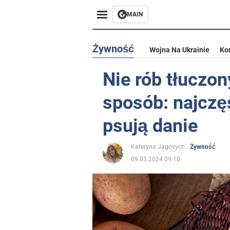
MAIN
Żywność
Wojna Na Ukrainie
Ko
Nie rób tłuczo
sposób: najczęs
psują danie
Kateryna Jagovych
Żywność
09.03.2024 09:10