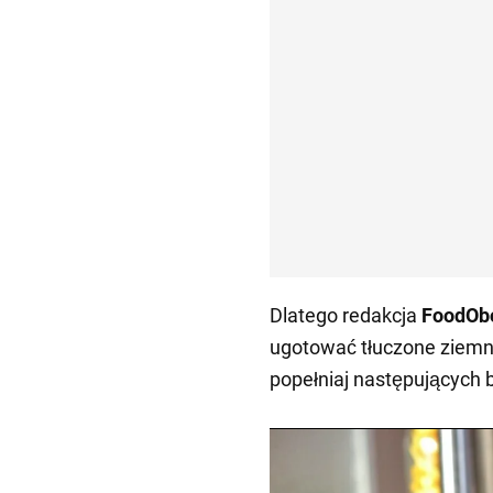
Dlatego redakcja
FoodOb
ugotować tłuczone ziemnia
popełniaj następujących 