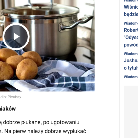
Wiadom
Wiśni
będzie
Wiadom
Rober
"Odyse
Play
powó
Wiadom
Joshu
Video
o tytu
Wiadom
niaków
ą dobrze płukane, po ugotowaniu
. Najpierw należy dobrze wypłukać