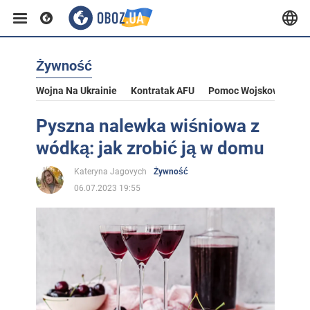
Żywność
Wojna Na Ukrainie
Kontratak AFU
Pomoc Wojskowa Dla U
Pyszna nalewka wiśniowa z
wódką: jak zrobić ją w domu
Kateryna Jagovych
Żywność
06.07.2023 19:55