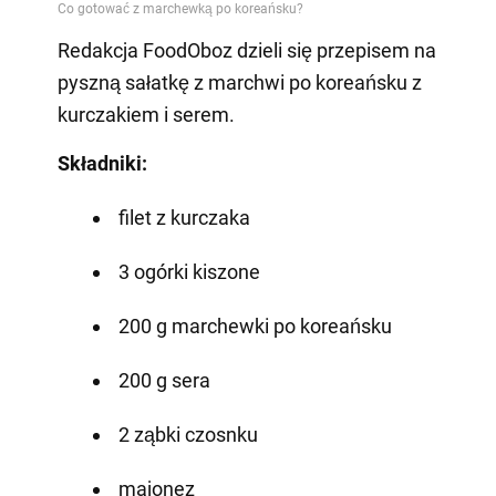
Redakcja FoodOboz dzieli się przepisem na
pyszną sałatkę z marchwi po koreańsku z
kurczakiem i serem.
Składniki:
filet z kurczaka
3 ogórki kiszone
200 g marchewki po koreańsku
200 g sera
2 ząbki czosnku
majonez