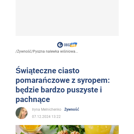
/
Żywność
/
Pyszna nalewka wiśniowa...
Świąteczne ciasto
pomarańczowe z syropem:
będzie bardzo puszyste i
pachnące
Iryna Melnichenko
Żywność
07.12.2024 13:22