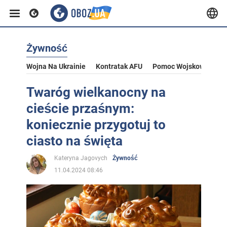
Żywność
Wojna Na Ukrainie
Kontratak AFU
Pomoc Wojskowa Dla U
Twaróg wielkanocny na
cieście przaśnym:
koniecznie przygotuj to
ciasto na święta
Kateryna Jagovych
Żywność
11.04.2024 08:46