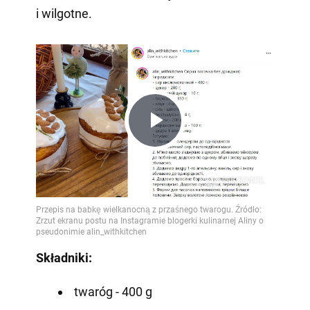
i wilgotne.
Play
Video
Składniki:
twaróg - 400 g