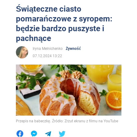
Świąteczne ciasto
pomarańczowe z syropem:
będzie bardzo puszyste i
pachnące
Iryna Melnichenko
Żywność
07.12.2024 13:22
Przepis na babeczkę. Źródło: Zrzut ekranu z filmu na YouTube