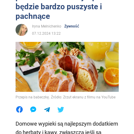
będzie bardzo puszyste i
pachnące
Iryna Melnichenko
Żywność
07.12.2024 13:22
Przepis na babeczkę. Źródło: Zrzut ekranu z filmu na YouTube
Domowe wypieki są najlepszym dodatkiem
do herbaty i kawy, zwłaszcza jeśli są