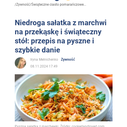
/
Żywność
/
Świąteczne ciasto pomarańczowe...
Niedroga sałatka z marchwi
na przekąskę i świąteczny
stół: przepis na pyszne i
szybkie danie
Iryna Melnichenko
Żywność
08.11.2024 17:49
Pyszna sałatka z marchewki. Źródło: cookedandloved.com