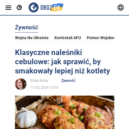
Żywność
Wojna Na Ukrainie
Kontratak AFU
Pomoc Wojskowa Dla U
Klasyczne naleśniki
cebulowe: jak sprawić, by
smakowały lepiej niż kotlety
Erika Ilyina
Żywność
17.02.2024 12:53