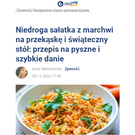
/
Żywność
/
Świąteczne ciasto pomarańczowe...
Niedroga sałatka z marchwi
na przekąskę i świąteczny
stół: przepis na pyszne i
szybkie danie
Iryna Melnichenko
Żywność
08.11.2024 17:49