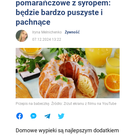
pomarańczowe z syropem:
będzie bardzo puszyste i
pachnące
Iryna Melnichenko
Żywność
07.12.2024 13:22
Przepis na babeczkę. Źródło: Zrzut ekranu z filmu na YouTube
Domowe wypieki są najlepszym dodatkiem