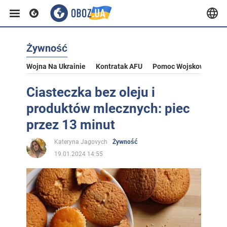
Żywność
Wojna Na Ukrainie
Kontratak AFU
Pomoc Wojskowa Dla U
Ciasteczka bez oleju i
produktów mlecznych: piec
przez 13 minut
Kateryna Jagovych
Żywność
19.01.2024 14:55