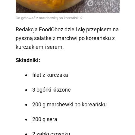
Redakcja FoodOboz dzieli się przepisem na
pyszną sałatkę z marchwi po koreańsku z
kurczakiem i serem.
Składniki:
filet z kurczaka
3 ogórki kiszone
200 g marchewki po koreańsku
200 g sera
2 ząbki czosnku