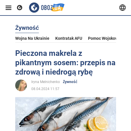
Żywność
Wojna Na Ukrainie
Kontratak AFU
Pomoc Wojskowa Dla U
Pieczona makrela z
pikantnym sosem: przepis na
zdrową i niedrogą rybę
Iryna Melnichenko
Żywność
08.04.2024 11:57