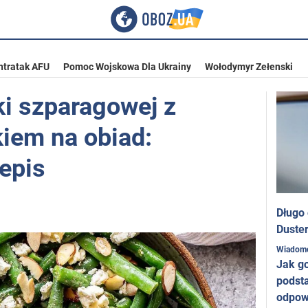
ntratak AFU
Pomoc Wojskowa Dla Ukrainy
Wołodymyr Zełenski
ki szparagowej z
kiem na obiad:
epis
Długo
Duster
Wiadom
Jak g
podst
odpow