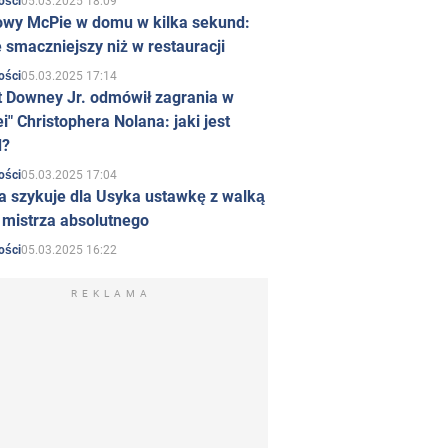
05.03.2025 18:09
ości
owy McPie w domu w kilka sekund:
 smaczniejszy niż w restauracji
05.03.2025 17:14
ości
t Downey Jr. odmówił zagrania w
i" Christophera Nolana: jaki jest
d?
05.03.2025 17:04
ości
a szykuje dla Usyka ustawkę z walką
ł mistrza absolutnego
05.03.2025 16:22
ości
REKLAMA