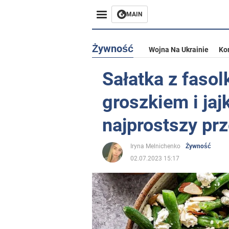
MAIN
Żywność
Wojna Na Ukrainie
Ko
Sałatka z fasol
groszkiem i jaj
najprostszy prz
Iryna Melnichenko
Żywność
02.07.2023 15:17