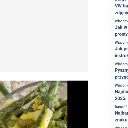
VW ta
zdjęci
Wiadom
Jak w 
prost
Wiadom
Jak pr
instru
Wiadom
Pyszny
przygo
Wiadom
Najmo
2025:
05
Dama
Najba
znaku