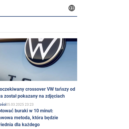
 oczekiwany crossover VW tańszy od
a został pokazany na zdjęciach
05.03.2025 23:23
ości
otować buraki w 10 minut:
awowa metoda, która będzie
iednia dla każdego