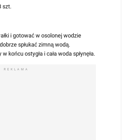
 szt.
wałki i gotować w osolonej wodzie
i dobrze spłukać zimną wodą.
 w końcu ostygła i cała woda spłynęła.
REKLAMA