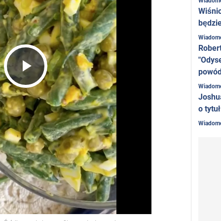
Wiadom
Wiśni
będzie
Wiadom
Rober
"Odyse
powó
Play
Wiadom
Joshu
o tytu
Video
Wiadom