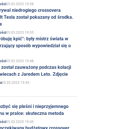
05.03.2025 19:58
ości
rywal niedrogiego crossovera
t Tesla został pokazany od środka.
e
05.03.2025 19:55
ości
róbuję kpić": były mistrz świata w
rzający sposób wypowiedział się o
05.03.2025 19:48
ości
 został zauważony podczas kolacji
wiecach z Jaredem Leto. Zdjęcie
05.03.2025 19:45
a
zbyć się pleśni i nieprzyjemnego
hu w pralce: skuteczna metoda
05.03.2025 19:45
ości
 oczekiwany budżetowy crossover