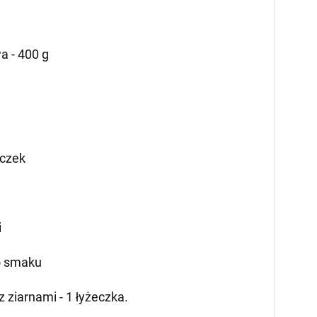
a - 400 g
ęczek
i
do smaku
 ziarnami - 1 łyżeczka.