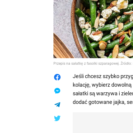
Przepis na sałatkę z fasolki szparagowej. Źródło:
Jeśli chcesz szybko przy
kolację, wybierz dowolną
sałatki są warzywa i ziele
dodać gotowane jajka, ser,