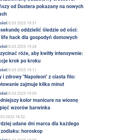
ńszy od Dustera pokazany na nowych
ach
05.03.2025 19:31
ości
sekundę oddzielić śledzie od ości:
y life hack dla gospodyń domowych
05.03.2025 19:28
ości
zycinać róże, aby kwitły intensywnie:
kcje krok po kroku
05.03.2025 19:11
ości
 i zdrowy "Napoleon" z ciasta filo:
towanie zajmuje kilka minut
05.03.2025 19:05
ości
dniejszy kolor manicure na wiosnę
 pięć wzorów barwinka
.03.2025 18:52
rdziej udane dni marca dla każdego
 zodiaku: horoskop