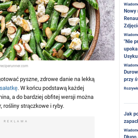
Wiadom
Nowy 
Renaul
Zdjęci
Wiadom
"Nie p
upoka
Usyku
Wiadom
 reciperunner.com
Durow
gotować pyszne, zdrowe danie na lekką
przy ś
sałatkę
. W końcu podstawą każdej
Rozrywk
nina, a do bardziej obfitej wersji można
 rośliny strączkowe i ryby.
Jak po
zapac
REKLAMA
Wiadom
Długo