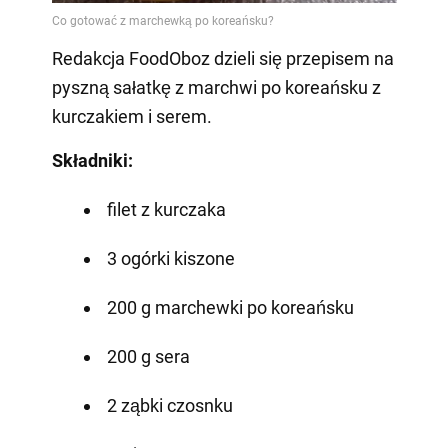
Redakcja FoodOboz dzieli się przepisem na
pyszną sałatkę z marchwi po koreańsku z
kurczakiem i serem.
Składniki:
filet z kurczaka
3 ogórki kiszone
200 g marchewki po koreańsku
200 g sera
2 ząbki czosnku