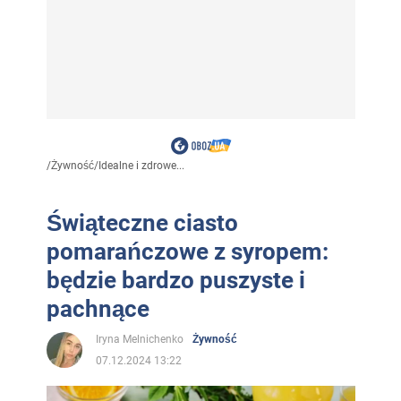
/
Żywność
/
Idealne i zdrowe...
Świąteczne ciasto
pomarańczowe z syropem:
będzie bardzo puszyste i
pachnące
Iryna Melnichenko
Żywność
07.12.2024 13:22