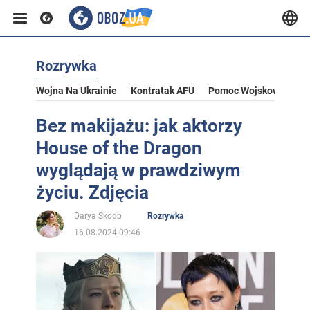
Rozrywka
Wojna Na Ukrainie
Kontratak AFU
Pomoc Wojskowa Dla U
Bez makijażu: jak aktorzy
House of the Dragon
wyglądają w prawdziwym
życiu. Zdjęcia
Darya Skoob
Rozrywka
16.08.2024 09:46