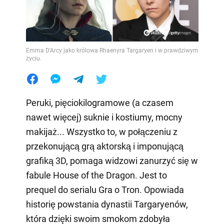
Emma D'Arcy jako królowa Rhaenyra Targaryen i w prawdziwym
życiu.
Peruki, pięciokilogramowe (a czasem
nawet więcej) suknie i kostiumy, mocny
makijaż... Wszystko to, w połączeniu z
przekonującą grą aktorską i imponującą
grafiką 3D, pomaga widzowi zanurzyć się w
fabule House of the Dragon. Jest to
prequel do serialu Gra o Tron. Opowiada
historię powstania dynastii Targaryenów,
która dzięki swoim smokom zdobyła