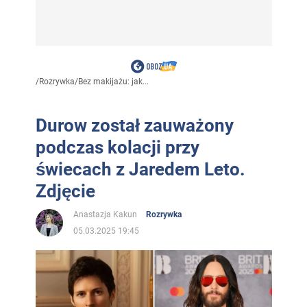
/
Rozrywka
/
Bez makijażu: jak...
Durow został zauważony
podczas kolacji przy
świecach z Jaredem Leto.
Zdjęcie
Anastazja Kakun
Rozrywka
05.03.2025 19:45