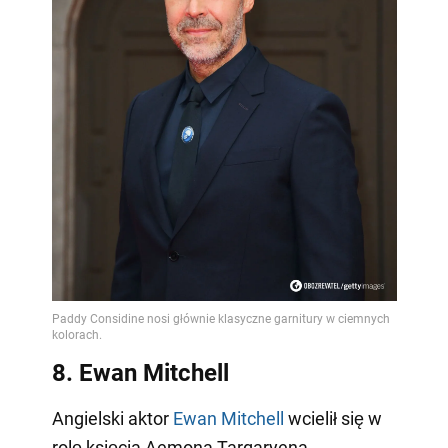
8. Ewan Mitchell
Angielski aktor
Ewan Mitchell
wcielił się w
rolę księcia Aemona Targaryena,