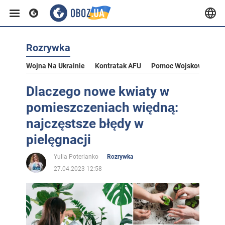
Rozrywka
Wojna Na Ukrainie
Kontratak AFU
Pomoc Wojskowa Dla U
Dlaczego nowe kwiaty w
pomieszczeniach więdną:
najczęstsze błędy w
pielęgnacji
Yulia Poterianko
Rozrywka
27.04.2023 12:58