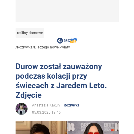
rośliny domowe
/
Rozrywka
/
Dlaczego nowe kwiaty...
Durow został zauważony
podczas kolacji przy
świecach z Jaredem Leto.
Zdjęcie
Anastazja Kakun
Rozrywka
05.03.2025 19:45