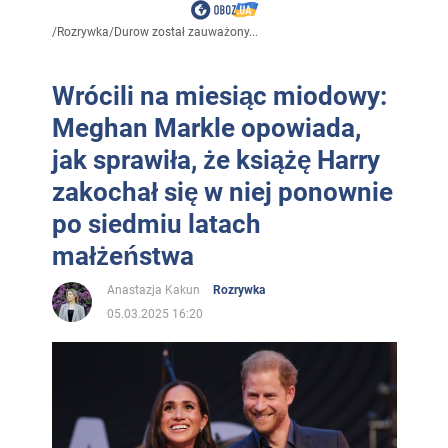
/
Rozrywka
/
Durow został zauważony...
Wrócili na miesiąc miodowy:
Meghan Markle opowiada,
jak sprawiła, że książę Harry
zakochał się w niej ponownie
po siedmiu latach
małżeństwa
Anastazja Kakun
Rozrywka
05.03.2025 16:20