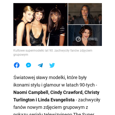
Kultowe supermodelki lat 90. zachwyciły fanów zdjęciem
grupowym
Światowej sławy modelki, które były
ikonami stylu i glamour w latach 90-tych -
Naomi Campbell, Cindy Crawford, Christy
Turlington i Linda Evangelista
- zachwyciły
fanów nowym zdjęciem grupowym z
pokazu serialu telewizyjnego The Super