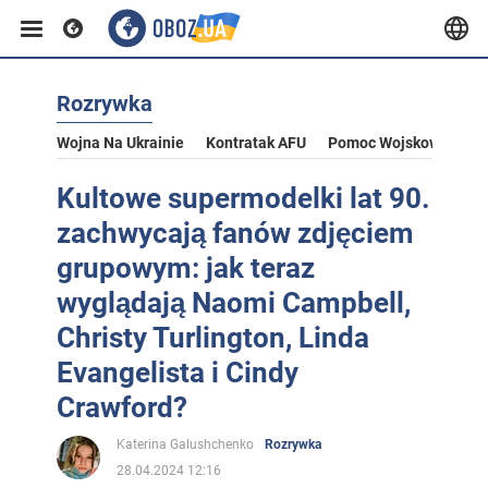
Rozrywka
Wojna Na Ukrainie
Kontratak AFU
Pomoc Wojskowa Dla U
Kultowe supermodelki lat 90.
zachwycają fanów zdjęciem
grupowym: jak teraz
wyglądają Naomi Campbell,
Christy Turlington, Linda
Evangelista i Cindy
Crawford?
Katerina Galushchenko
Rozrywka
28.04.2024 12:16