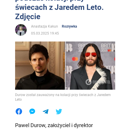
świecach z Jaredem Leto.
Zdjęcie
Anastazja Kakun
Rozrywka
05.03.2025 19:45
Durow został zauważony na kolacji przy świecach z Jaredem
Leto
Pawel Durow, założyciel i dyrektor