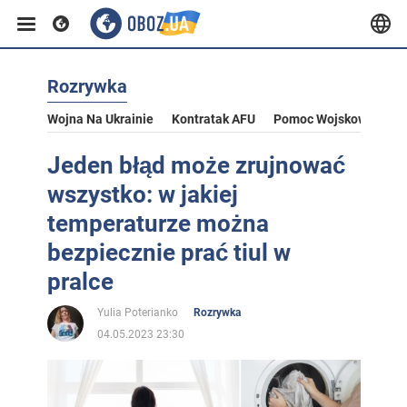
Rozrywka
Wojna Na Ukrainie
Kontratak AFU
Pomoc Wojskowa Dla U
Jeden błąd może zrujnować
wszystko: w jakiej
temperaturze można
bezpiecznie prać tiul w
pralce
Yulia Poterianko
Rozrywka
04.05.2023 23:30