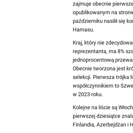
zajmuje obecnie pierwsz
opublikowanym na stron
październiku nasilił się ko
Hamasu.
Kraj, który nie zdecydow
reprezentanta, ma 8% sza
jednoprocentową przewagą
Obecnie tworzona jest kró
selekcji. Pierwsza trójk
współczynnikiem to Szwe
w 2023 roku.
Kolejne na liście są Włoc
pierwszej dziesiątce znal
Finlandia, Azerbejdżan i 