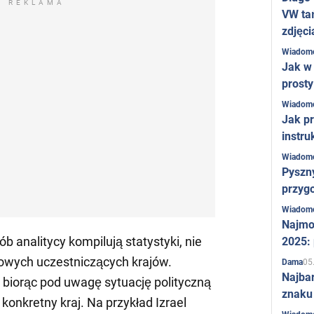
REKLAMA
VW ta
zdjęci
Wiadom
Jak w 
prost
Wiadom
Jak pr
instru
Wiadom
Pyszny
przygo
Wiadom
Najmo
sób analitycy kompilują statystyki, nie
2025:
wych uczestniczących krajów.
05
Dama
Najba
 biorąc pod uwagę sytuację polityczną
znaku
konkretny kraj. Na przykład Izrael