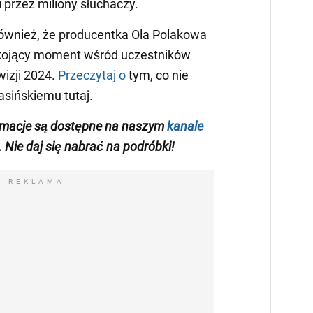
i przez miliony słuchaczy.
wnież, że producentka Ola Polakowa
kojący moment wśród uczestników
wizji 2024.
Przeczytaj o
tym, co nie
asińskiemu tutaj.
rmacje są dostępne na naszym
kanale
. Nie daj się nabrać na podróbki!
REKLAMA