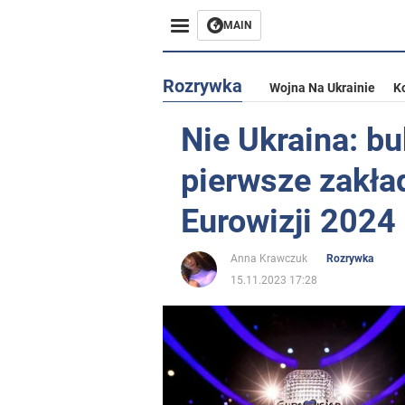
MAIN
Rozrywka
Wojna Na Ukrainie
K
Nie Ukraina: b
pierwsze zakła
Eurowizji 2024
Anna Krawczuk
Rozrywka
15.11.2023 17:28