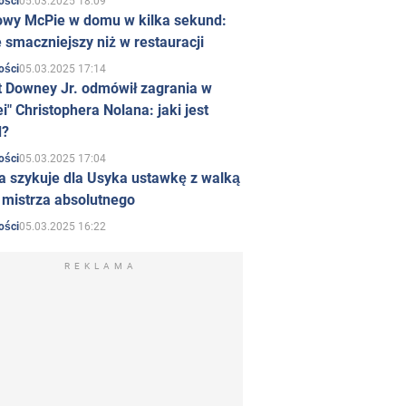
05.03.2025 18:09
ości
owy McPie w domu w kilka sekund:
 smaczniejszy niż w restauracji
05.03.2025 17:14
ości
t Downey Jr. odmówił zagrania w
i" Christophera Nolana: jaki jest
d?
05.03.2025 17:04
ości
a szykuje dla Usyka ustawkę z walką
ł mistrza absolutnego
05.03.2025 16:22
ości
REKLAMA