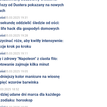
ńszy od Dustera pokazany na nowych
ach
05.03.2025 19:31
ości
sekundę oddzielić śledzie od ości:
y life hack dla gospodyń domowych
05.03.2025 19:28
ości
zycinać róże, aby kwitły intensywnie:
kcje krok po kroku
05.03.2025 19:11
ości
 i zdrowy "Napoleon" z ciasta filo:
towanie zajmuje kilka minut
05.03.2025 19:05
ości
dniejszy kolor manicure na wiosnę
 pięć wzorów barwinka
.03.2025 18:52
rdziej udane dni marca dla każdego
 zodiaku: horoskop