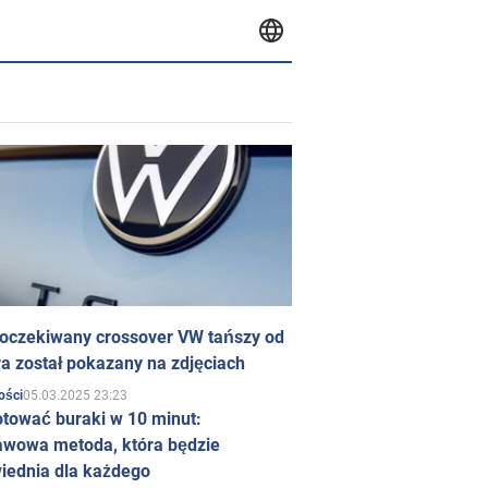
 oczekiwany crossover VW tańszy od
a został pokazany na zdjęciach
05.03.2025 23:23
ości
otować buraki w 10 minut:
awowa metoda, która będzie
iednia dla każdego