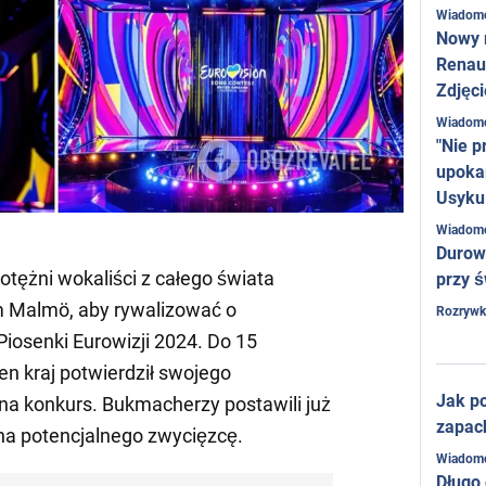
Wiadom
Nowy 
Renaul
Zdjęci
Wiadom
"Nie p
upoka
Usyku
Wiadom
Durow
otężni wokaliści z całego świata
przy ś
m Malmö, aby rywalizować o
Rozrywk
iosenki Eurowizji 2024. Do 15
den kraj potwierdził swojego
Jak po
 na konkurs. Bukmacherzy postawili już
zapac
na potencjalnego zwycięzcę.
Wiadom
Długo