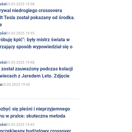
05.03.2025 19:58
ości
rywal niedrogiego crossovera
t Tesla został pokazany od środka.
e
05.03.2025 19:55
ości
róbuję kpić": były mistrz świata w
rzający sposób wypowiedział się o
05.03.2025 19:48
ości
 został zauważony podczas kolacji
wiecach z Jaredem Leto. Zdjęcie
05.03.2025 19:45
a
zbyć się pleśni i nieprzyjemnego
hu w pralce: skuteczna metoda
05.03.2025 19:45
ości
 oczekiwany budżetowy crossover