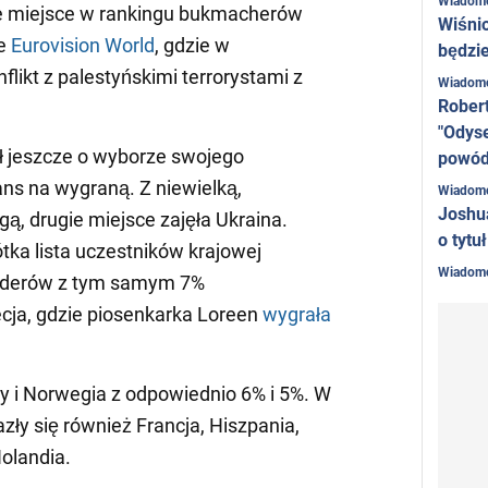
Wiadom
e miejsce w rankingu bukmacherów
Wiśni
ie
Eurovision World
, gdzie w
będzie
nflikt z palestyńskimi terrorystami z
Wiadom
Rober
"Odyse
ał jeszcze o wyborze swojego
powó
ns na wygraną. Z niewielką,
Wiadom
Joshu
, drugie miejsce zajęła Ukraina.
o tytu
tka lista uczestników krajowej
Wiadom
a liderów z tym samym 7%
cja, gdzie piosenkarka Loreen
wygrała
hy i Norwegia z odpowiednio 6% i 5%. W
azły się również Francja, Hiszpania,
Holandia.