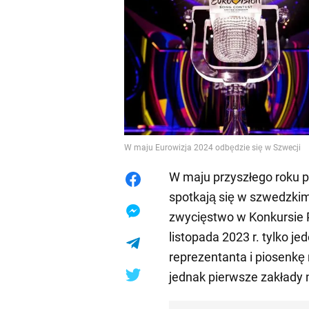
W maju Eurowizja 2024 odbędzie się w Szwecji
W maju przyszłego roku p
spotkają się w szwedzki
zwycięstwo w Konkursie P
listopada 2023 r. tylko je
reprezentanta i piosenkę
jednak pierwsze zakłady 