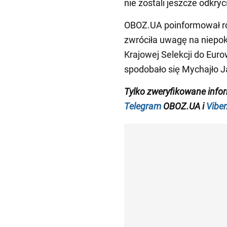
nie zostali jeszcze odkryc
OBOZ.UA poinformował ró
zwróciła uwagę na niepo
Krajowej Selekcji do Euro
spodobało się Mychajło J
Tylko
zweryfikowane info
Telegram
OBOZ.UA i
Viber