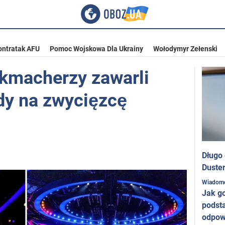
ontratak AFU
Pomoc Wojskowa Dla Ukrainy
Wołodymyr Zełenski
ukmacherzy zawarli
dy na zwycięzcę
Długo
Duster
Wiadom
Jak g
podst
odpow