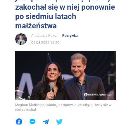
zakochał się w niej ponownie
po siedmiu latach
małżeństwa
Anastazja Kakun
Rozrywka
05.03.2025 16:20
Meghan Markle opowiada, jak sprawiła, że książę Harry się w
niej zakochał