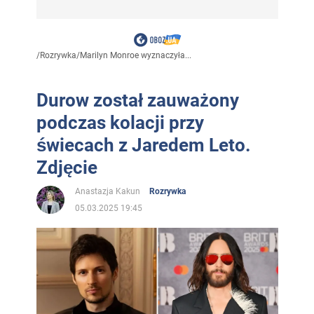
/
Rozrywka
/
Marilyn Monroe wyznaczyła...
Durow został zauważony
podczas kolacji przy
świecach z Jaredem Leto.
Zdjęcie
Anastazja Kakun
Rozrywka
05.03.2025 19:45