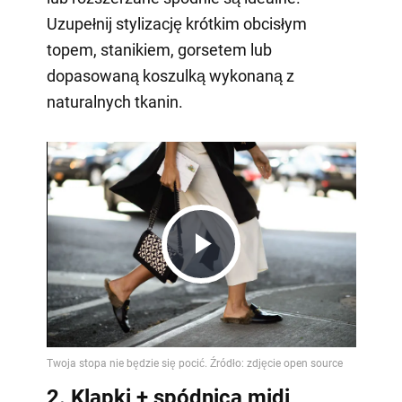
Uzupełnij stylizację krótkim obcisłym
topem, stanikiem, gorsetem lub
dopasowaną koszulką wykonaną z
naturalnych tkanin.
Play
Video
2. Klapki + spódnica midi