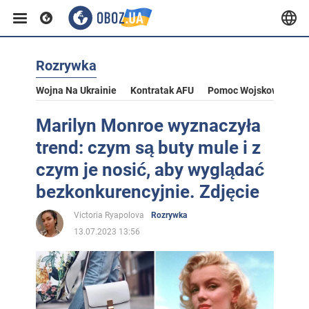
Rozrywka
Wojna Na Ukrainie
Kontratak AFU
Pomoc Wojskowa Dla U
Marilyn Monroe wyznaczyła
trend: czym są buty mule i z
czym je nosić, aby wyglądać
bezkonkurencyjnie. Zdjęcie
Victoria Ryapolova
Rozrywka
13.07.2023 13:56