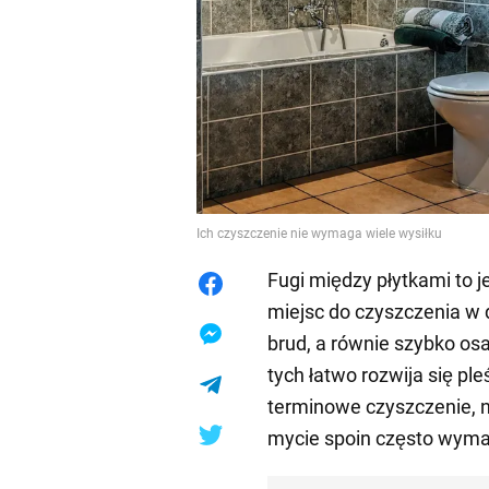
Ich czyszczenie nie wymaga wiele wysiłku
Fugi między płytkami to 
miejsc do czyszczenia w d
brud, a równie szybko os
tych łatwo rozwija się ple
terminowe czyszczenie, n
mycie spoin często wyma