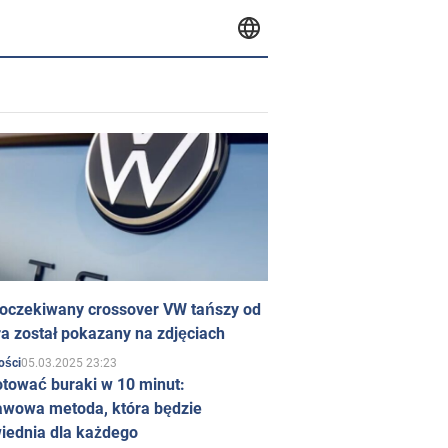
 oczekiwany crossover VW tańszy od
a został pokazany na zdjęciach
05.03.2025 23:23
ości
otować buraki w 10 minut:
awowa metoda, która będzie
iednia dla każdego