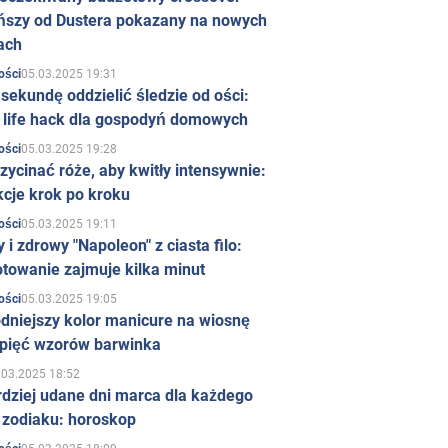
ńszy od Dustera pokazany na nowych
ach
05.03.2025 19:31
ości
sekundę oddzielić śledzie od ości:
y life hack dla gospodyń domowych
05.03.2025 19:28
ości
zycinać róże, aby kwitły intensywnie:
kcje krok po kroku
05.03.2025 19:11
ości
 i zdrowy "Napoleon" z ciasta filo:
towanie zajmuje kilka minut
05.03.2025 19:05
ości
dniejszy kolor manicure na wiosnę
 pięć wzorów barwinka
.03.2025 18:52
rdziej udane dni marca dla każdego
 zodiaku: horoskop