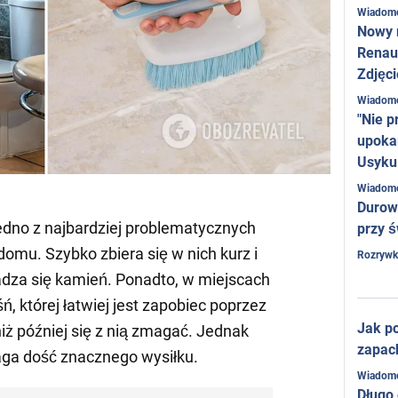
Wiadom
Nowy 
Renaul
Zdjęci
Wiadom
"Nie p
upoka
Usyku
Wiadom
Durow
jedno z najbardziej problematycznych
przy ś
omu. Szybko zbiera się w nich kurz i
Rozrywk
adza się kamień. Ponadto, w miejscach
śń, której łatwiej jest zapobiec poprzez
Jak po
iż później się z nią zmagać. Jednak
zapac
ga dość znacznego wysiłku.
Wiadom
Długo