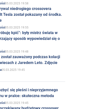
05.03.2025 19:58
ości
rywal niedrogiego crossovera
t Tesla został pokazany od środka.
e
05.03.2025 19:55
ości
róbuję kpić": były mistrz świata w
rzający sposób wypowiedział się o
05.03.2025 19:48
ości
 został zauważony podczas kolacji
wiecach z Jaredem Leto. Zdjęcie
05.03.2025 19:45
a
zbyć się pleśni i nieprzyjemnego
hu w pralce: skuteczna metoda
05.03.2025 19:45
ości
 oczekiwany budżetowy crossover