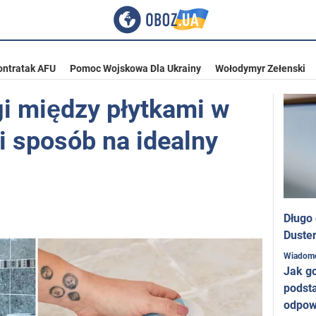
ontratak AFU
Pomoc Wojskowa Dla Ukrainy
Wołodymyr Zełenski
gi między płytkami w
i sposób na idealny
Długo
Duster
Wiadom
Jak g
podst
odpow