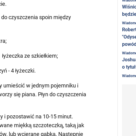
Wiadom
ie.
Wiśni
będzie
 do czyszczenia spoin między
Wiadom
Rober
"Odyse
tra;
powó
Wiadom
 łyżeczka ze szkiełkiem;
Joshu
o tytu
yń - 4 łyżeczki.
Wiadom
ży umieścić w jednym pojemniku i
orzy się piana. Płyn do czyszczenia
y i pozostawić na 10-15 minut.
wane miękką szczoteczką, taką jak
ów, lub wcierane gąbką. Następnie