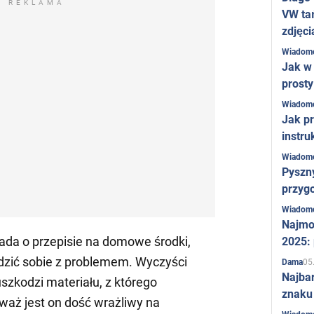
REKLAMA
VW ta
zdjęci
Wiadom
Jak w 
prost
Wiadom
Jak pr
instru
Wiadom
Pyszny
przygo
Wiadom
Najmo
a o przepisie na domowe środki,
2025:
dzić sobie z problemem. Wyczyści
05
Dama
Najba
uszkodzi materiału, z którego
znaku
aż jest on dość wrażliwy na