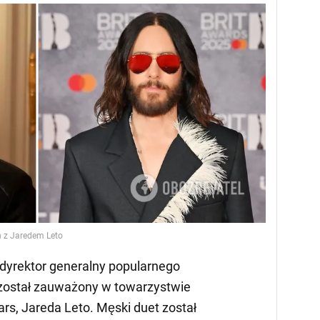
h z Jaredem Leto
i dyrektor generalny popularnego
został zauważony w towarzystwie
s, Jareda Leto. Męski duet został