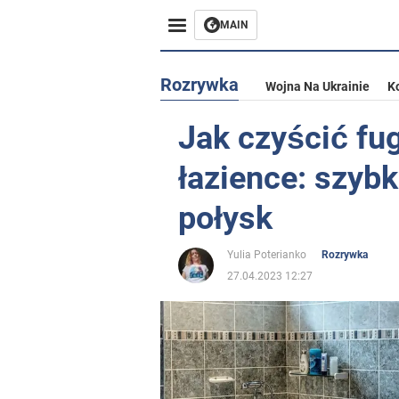
MAIN
Rozrywka
Wojna Na Ukrainie
K
Jak czyścić fu
łazience: szybk
połysk
Yulia Poterianko
Rozrywka
27.04.2023 12:27