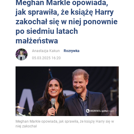
Meghan Markle opowiada,
jak sprawiła, że książę Harry
zakochał się w niej ponownie
po siedmiu latach
małżeństwa
Anastazja Kakun
Rozrywka
05.03.2025 16:20
Meghan Markle opowiada, jak sprawiła, że książę Harry się w
niej zakochał