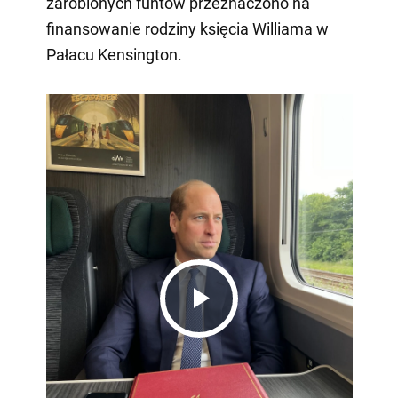
zarobionych funtów przeznaczono na
finansowanie rodziny księcia Williama w
Pałacu Kensington.
Play