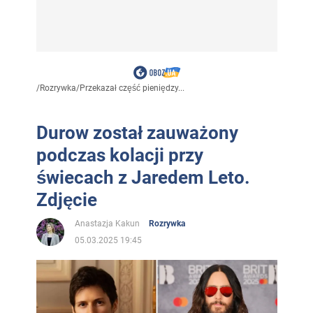
/
Rozrywka
/
Przekazał część pieniędzy...
Durow został zauważony
podczas kolacji przy
świecach z Jaredem Leto.
Zdjęcie
Anastazja Kakun
Rozrywka
05.03.2025 19:45