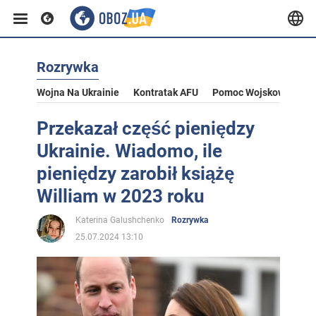
Rozrywka
Wojna Na Ukrainie
Kontratak AFU
Pomoc Wojskowa Dla U
Przekazał część pieniędzy
Ukrainie. Wiadomo, ile
pieniędzy zarobił książę
William w 2023 roku
Katerina Galushchenko
Rozrywka
25.07.2024 13:10