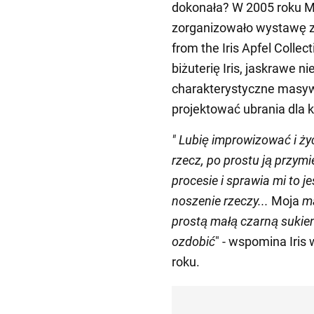
dokonała? W 2005 roku M
zorganizowało wystawę z
from the Iris Apfel Coll
biżuterię Iris, jaskrawe n
charakterystyczne masywn
projektować ubrania dla k
"
Lubię improwizować i żyć 
rzecz, po prostu ją przym
procesie i sprawia mi to 
noszenie rzeczy...
Moja
m
prostą małą czarną sukie
ozdobić
" - wspomina Iris
roku.