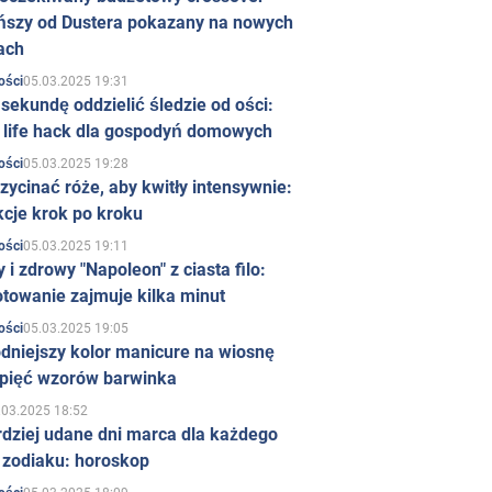
ńszy od Dustera pokazany na nowych
ach
05.03.2025 19:31
ości
sekundę oddzielić śledzie od ości:
y life hack dla gospodyń domowych
05.03.2025 19:28
ości
zycinać róże, aby kwitły intensywnie:
kcje krok po kroku
05.03.2025 19:11
ości
 i zdrowy "Napoleon" z ciasta filo:
towanie zajmuje kilka minut
05.03.2025 19:05
ości
dniejszy kolor manicure na wiosnę
 pięć wzorów barwinka
.03.2025 18:52
rdziej udane dni marca dla każdego
 zodiaku: horoskop