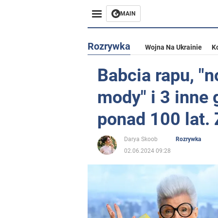
MAIN
Rozrywka
Wojna Na Ukrainie
K
Babcia rapu, "
mody" i 3 inne 
ponad 100 lat. 
Darya Skoob
Rozrywka
02.06.2024 09:28