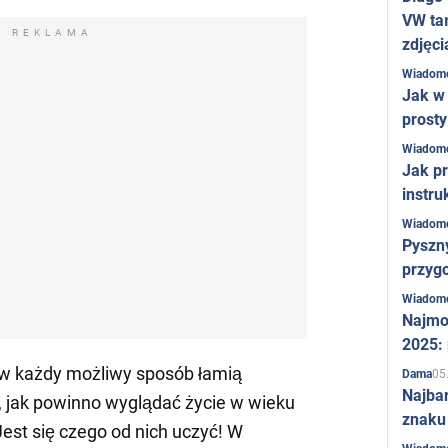
VW ta
REKLAMA
zdjęci
Wiadom
Jak w 
prost
Wiadom
Jak pr
instru
Wiadom
Pyszny
przygo
Wiadom
Najmo
2025:
 w każdy możliwy sposób łamią
05
Dama
Najba
, jak powinno wyglądać życie w wieku
znaku
est się czego od nich uczyć! W