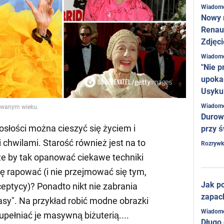
Wiadom
Nowy 
Renaul
Zdjęci
Wiadom
"Nie p
upoka
Usyku
Wiadom
owanym wieku.
Durow
rosłości można cieszyć się życiem i
przy ś
chwilami. Starość również jest na to
Rozrywk
 by tak opanować ciekawe techniki
ię rapować (i nie przejmować się tym,
Jak po
eptycy)? Ponadto nikt nie zabrania
zapac
asy". Na przykład robić modne obrazki
Wiadom
pełniać je masywną biżuterią....
Długo