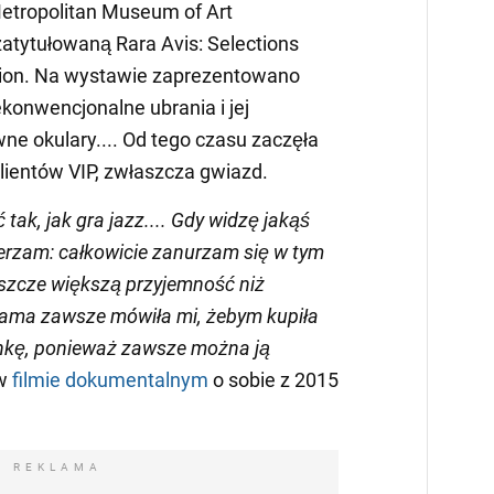
etropolitan Museum of Art
atytułowaną Rara Avis: Selections
ection. Na wystawie zaprezentowano
iekonwencjonalne ubrania i jej
e okulary.... Od tego czasu zaczęła
lientów VIP, zwłaszcza gwiazd.
tak, jak gra jazz.... Gdy widzę jakąś
ierzam: całkowicie zanurzam się w tym
jeszcze większą przyjemność niż
ama zawsze mówiła mi, żebym kupiła
nkę, ponieważ zawsze można ją
 w
filmie dokumentalnym
o sobie z 2015
REKLAMA