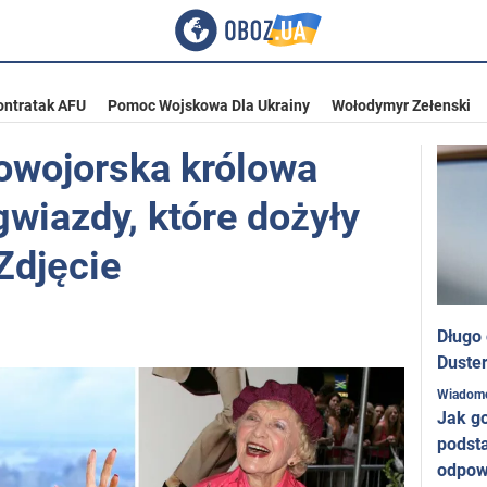
ontratak AFU
Pomoc Wojskowa Dla Ukrainy
Wołodymyr Zełenski
nowojorska królowa
gwiazdy, które dożyły
Zdjęcie
Długo
Duster
Wiadom
Jak g
podst
odpow