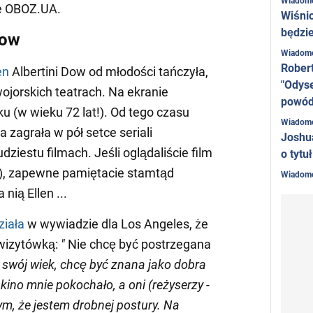
Wiadom
le OBOZ.UA.
Wiśni
będzie
Dow
Wiadom
Rober
en
Albertini Dow od młodości tańczyła,
"Odyse
ojorskich teatrach. Na ekranie
powó
u (w wieku 72 lat!). Od tego czasu
Wiadom
zagrała w pół setce seriali
Joshu
ziestu filmach. Jeśli oglądaliście film
o tytu
), zapewne pamiętacie stamtąd
Wiadom
a nią Ellen ...
ziała
w wywiadzie dla Los Angeles, że
ł wizytówką:
"
Nie chcę być postrzegana
a swój wiek, chcę być znana jako dobra
 kino mnie pokochało, a oni (reżyserzy -
tym, że jestem drobnej postury. Na