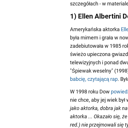
szczegółach - w materia
1) Ellen Albertini 
Amerykańska aktorka
Ell
była mimem i grała w now
zadebiutowała w 1985 rok
świeżo upieczona gwiazda 
telewizyjnych i ponad dwud
"Śpiewak weselny" (1998
babcię, czytającą rap
. Był
W 1998 roku Dow
powied
nie chce, aby jej wiek by
jako aktorka, dobra jak n
aktorka ... Okazało się, że
red.) nie przejmowali się 