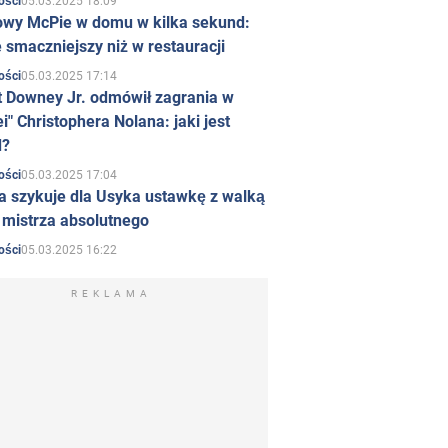
05.03.2025 18:09
ości
owy McPie w domu w kilka sekund:
 smaczniejszy niż w restauracji
05.03.2025 17:14
ości
t Downey Jr. odmówił zagrania w
i" Christophera Nolana: jaki jest
d?
05.03.2025 17:04
ości
a szykuje dla Usyka ustawkę z walką
ł mistrza absolutnego
05.03.2025 16:22
ości
REKLAMA