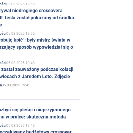
05.03.2025 19:58
ości
rywal niedrogiego crossovera
t Tesla został pokazany od środka.
e
05.03.2025 19:55
ości
róbuję kpić": były mistrz świata w
rzający sposób wypowiedział się o
05.03.2025 19:48
ości
 został zauważony podczas kolacji
wiecach z Jaredem Leto. Zdjęcie
05.03.2025 19:45
a
zbyć się pleśni i nieprzyjemnego
hu w pralce: skuteczna metoda
05.03.2025 19:45
ości
 oczekiwany budżetowy crossover