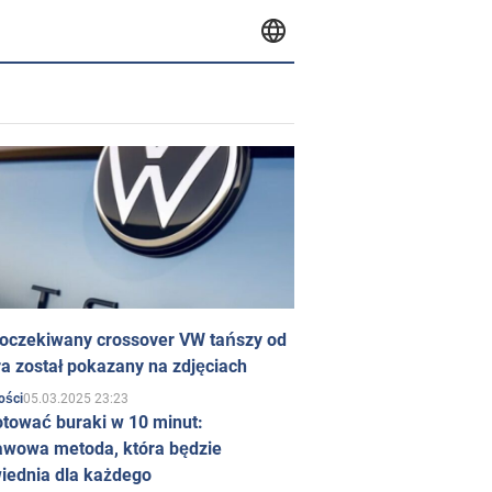
 oczekiwany crossover VW tańszy od
a został pokazany na zdjęciach
05.03.2025 23:23
ości
otować buraki w 10 minut:
awowa metoda, która będzie
iednia dla każdego