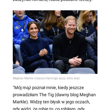
"Mój mąż poznał mnie, kiedy jeszcze
prowadziłam The Tig (dawny blog Meghan
Markle). Widzę ten błysk w jego oczach,
gdy widzi, że robię to, co robiłam, gdy