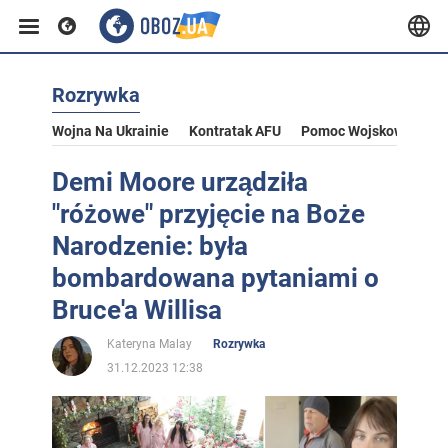
Rozrywka
Wojna Na Ukrainie
Kontratak AFU
Pomoc Wojskowa Dla U
Demi Moore urządziła
"różowe" przyjęcie na Boże
Narodzenie: była
bombardowana pytaniami o
Bruce'a Willisa
Kateryna Malay
Rozrywka
31.12.2023 12:38