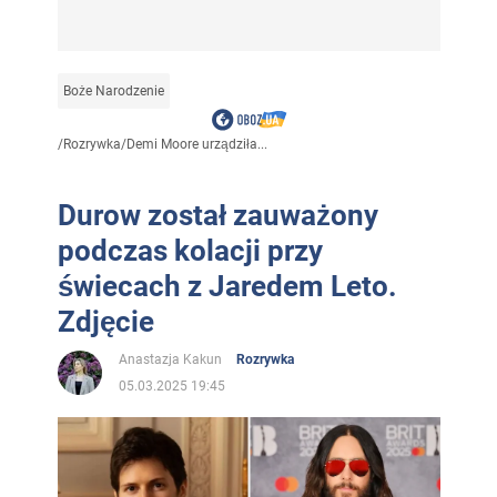
Boże Narodzenie
/
Rozrywka
/
Demi Moore urządziła...
Durow został zauważony
podczas kolacji przy
świecach z Jaredem Leto.
Zdjęcie
Anastazja Kakun
Rozrywka
05.03.2025 19:45