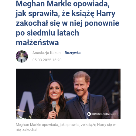
Meghan Markle opowiada,
jak sprawiła, że książę Harry
zakochał się w niej ponownie
po siedmiu latach
małżeństwa
Anastazja Kakun
Rozrywka
05.03.2025 16:20
Meghan Markle opowiada, jak sprawiła, że książę Harry się w
niej zakochał