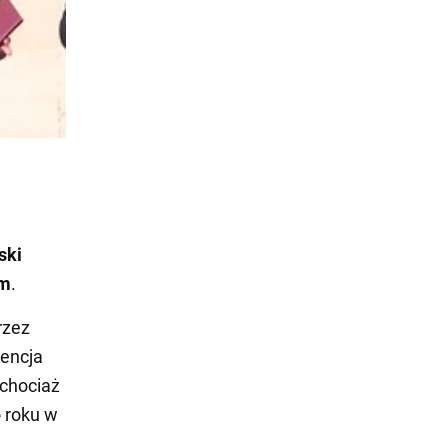
ski
em
.
rzez
iencja
 chociaż
o roku w