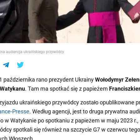
e
tna audiencja ukraińskiego przywódcy
1 października rano prezydent Ukrainy
Wołodymyr Zełen
Watykanu
. Tam ma spotkać się z papieżem
Franciszki
zyjazdu ukraińskiego przywódcy zostało opublikowane p
ance-Presse
. Według agencji, jest to druga prywatna aud
o w Watykanie po spotkaniu z papieżem w maju 2023 r.,
ódcy spotkali się również na szczycie G7 w czerwcu teg
ych Włoszech.