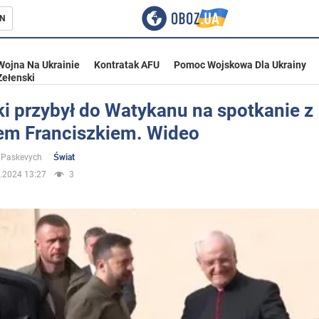
N
Wojna Na Ukrainie
Kontratak AFU
Pomoc Wojskowa Dla Ukrainy
Zełenski
i przybył do Watykanu na spotkanie z
em Franciszkiem. Wideo
ka
 Paskevych
Świat
.2024 13:27
3
eństwo
a Ukrainie