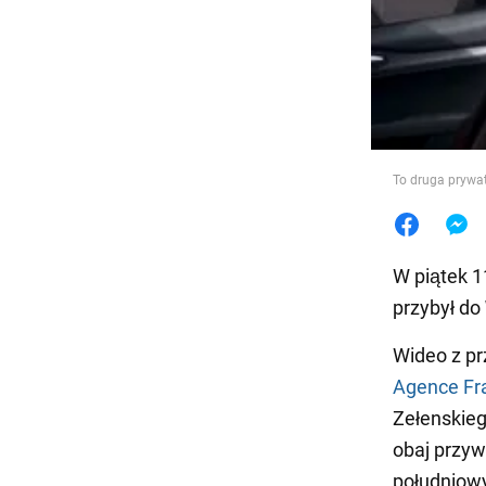
Jedzeni
To druga prywa
W piątek 1
przybył do
Wideo z pr
Agence Fr
Zełenskieg
obaj przyw
południow