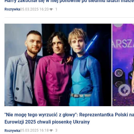
Harry zakochał się w niej ponownie po siedmiu latach małż
05.03.2025 16:20
1
Rozrywka
"Nie mogę tego wyrzucić z głowy": Reprezentantka Polski n
Eurowizji 2025 chwali piosenkę Ukrainy
05.03.2025 16:18
3
Rozrywka