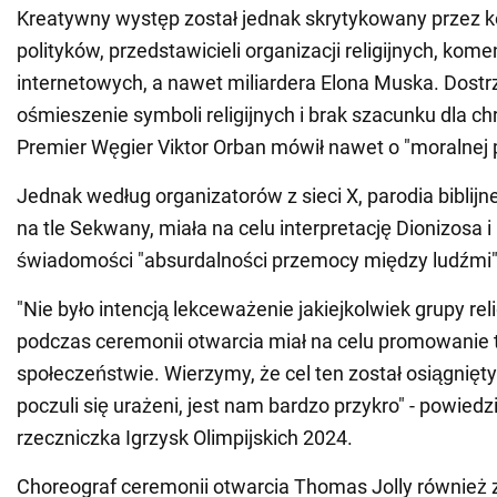
Kreatywny występ został jednak skrytykowany przez
polityków, przedstawicieli organizacji religijnych, kom
internetowych, a nawet miliardera Elona Muska. Dostrz
ośmieszenie symboli religijnych i brak szacunku dla ch
Premier Węgier Viktor Orban mówił nawet o "moralnej
Jednak według organizatorów z sieci X, parodia biblij
na tle Sekwany, miała na celu interpretację Dionizosa i
świadomości "absurdalności przemocy między ludźmi"
"Nie było intencją lekceważenie jakiejkolwiek grupy reli
podczas ceremonii otwarcia miał na celu promowanie t
społeczeństwie. Wierzymy, że cel ten został osiągnięty.
poczuli się urażeni, jest nam bardzo przykro" - powie
rzeczniczka Igrzysk Olimpijskich 2024.
Choreograf ceremonii otwarcia Thomas Jolly również z