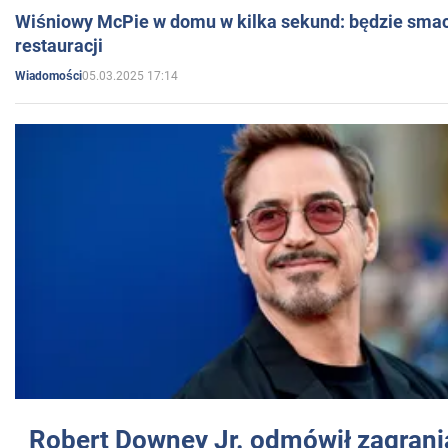
Wiśniowy McPie w domu w kilka sekund: będzie smac
restauracji
05.03.2025 17:14
Wiadomości
Robert Downey Jr. odmówił zagrani