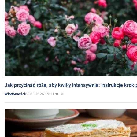
Jak przycinać róże, aby kwitły intensywnie: instrukcje krok
05.03.2025 19:11
3
Wiadomości