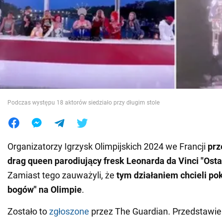
Wojna na Ukrainie
Świat
Jedzenie
Podczas występu 18 aktorów siedziało przy długim stole
Organizatorzy Igrzysk Olimpijskich 2024 we Francji
prz
drag queen parodiujący fresk Leonarda da Vinci "Ost
Zamiast tego zauważyli, że
tym działaniem chcieli po
bogów" na Olimpie
.
Zostało to
zgłoszone
przez The Guardian. Przedstawie