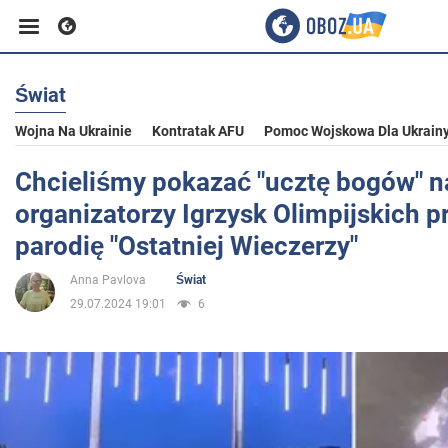
Świat
Biznes
Wojna Na Ukrainie
Kontratak AFU
Pomoc Wojskowa Dla Ukrain
Sport
Chcieliśmy pokazać "ucztę bogów" n
organizatorzy Igrzysk Olimpijskich pr
Rozrywka
parodię "Ostatniej Wieczerzy"
Anna Pavlova
Świat
Życie
29.07.2024 19:01
6
Polityka
Społeczeństwo