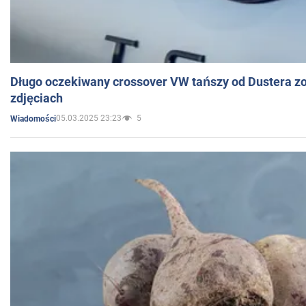
Długo oczekiwany crossover VW tańszy od Dustera zo
zdjęciach
05.03.2025 23:23
5
Wiadomości