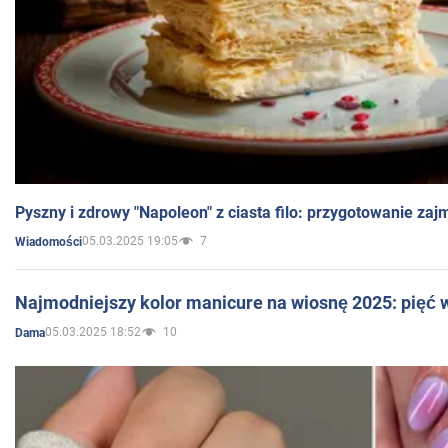
Pyszny i zdrowy "Napoleon" z ciasta filo: przygotowanie zaj
05.03.2025 19:05
7
Wiadomości
Najmodniejszy kolor manicure na wiosnę 2025: pięć
05.03.2025 18:52
10
Dama