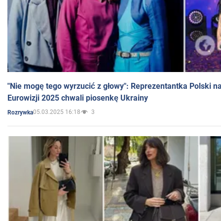
"Nie mogę tego wyrzucić z głowy": Reprezentantka Polski n
Eurowizji 2025 chwali piosenkę Ukrainy
05.03.2025 16:18
3
Rozrywka