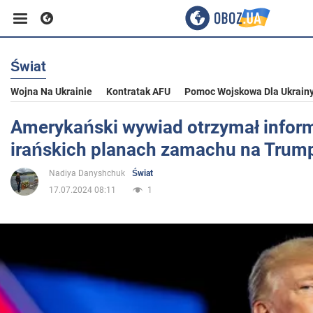
Świat
Biznes
Wojna Na Ukrainie
Kontratak AFU
Pomoc Wojskowa Dla Ukrain
Sport
Amerykański wywiad otrzymał infor
irańskich planach zamachu na Trum
Rozrywka
Nadiya Danyshchuk
Świat
17.07.2024 08:11
1
Życie
Polityka
Społeczeństwo