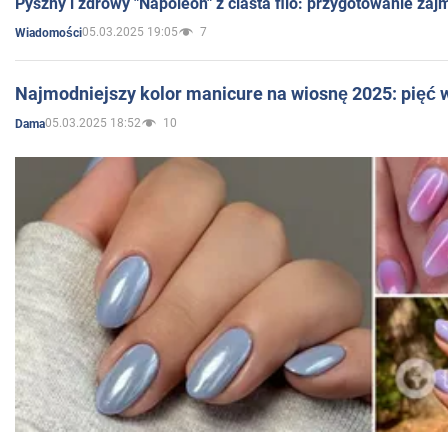
Pyszny i zdrowy "Napoleon" z ciasta filo: przygotowanie zaj
05.03.2025 19:05
7
Wiadomości
Najmodniejszy kolor manicure na wiosnę 2025: pięć
05.03.2025 18:52
10
Dama