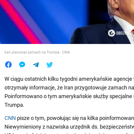
Wojna na Ukrainie
Świat
Jedzenie
Iran planował zamach na Trumpa - CNN
W ciągu ostatnich kilku tygodni amerykańskie agenc
otrzymały informacje, że Iran przygotowuje zamach n
Poinformowano o tym amerykańskie służby specjalne 
Trumpa.
CNN
pisze o tym, powołując się na kilka poinformowan
Niewymieniony z nazwiska urzędnik ds. bezpieczeńs