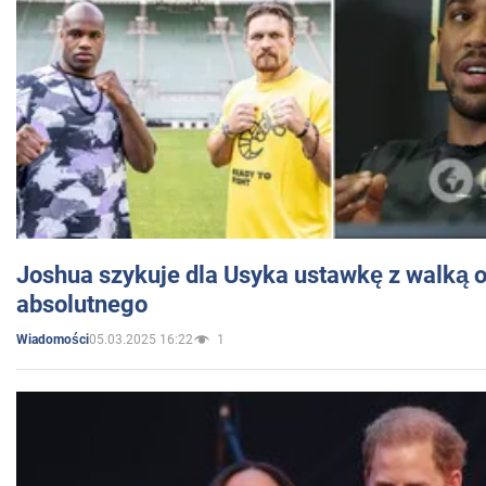
Joshua szykuje dla Usyka ustawkę z walką o 
absolutnego
05.03.2025 16:22
1
Wiadomości