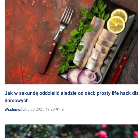
Jak w sekundę oddzielić śledzie od ości: prosty life hack d
domowych
05.03.2025 19:28
9
Wiadomości