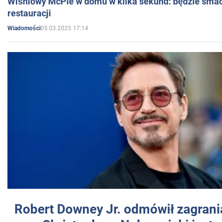
Wiśniowy McPie w domu w kilka sekund: będzie smac
restauracji
05.03.2025 17:14
Wiadomości
Robert Downey Jr. odmówił zagrani