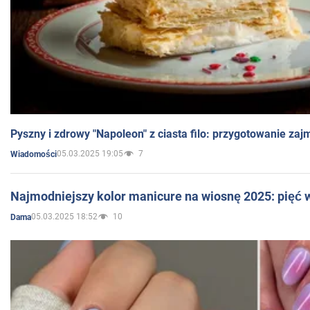
Pyszny i zdrowy "Napoleon" z ciasta filo: przygotowanie zaj
05.03.2025 19:05
7
Wiadomości
Najmodniejszy kolor manicure na wiosnę 2025: pięć
05.03.2025 18:52
10
Dama