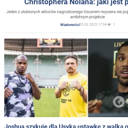
Christophera Nolana: jaki jest
Jeden z ulubionych aktorów nagrodzonego Oscarem reżysera nie poja
ambitnym projekcie
05.03.2025 17:04
1
Wiadomości
Joshua szykuje dla Usyka ustawkę z walką o 