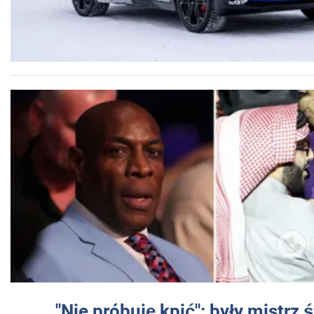
"Nie próbuję kpić": były mistrz 