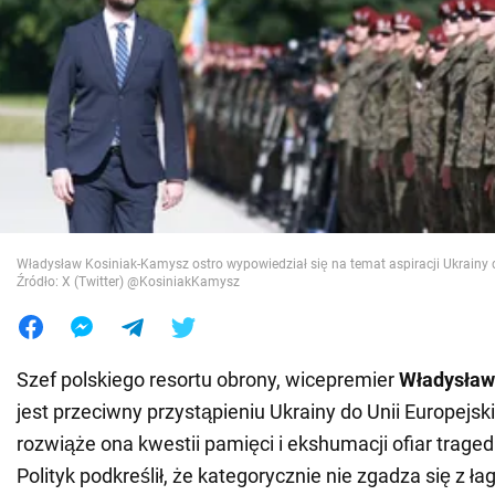
Wojna na Ukrainie
Świat
Jedzenie
Władysław Kosiniak-Kamysz ostro wypowiedział się na temat aspiracji Ukrainy
Źródło: X (Twitter) @KosiniakKamysz
Szef polskiego resortu obrony, wicepremier
Władysław
jest przeciwny przystąpieniu Ukrainy do Unii Europejski
rozwiąże ona kwestii pamięci i ekshumacji ofiar tragedi
Polityk podkreślił, że kategorycznie nie zgadza się z ł