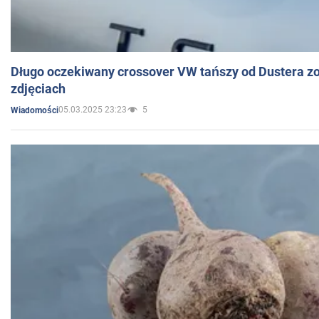
Długo oczekiwany crossover VW tańszy od Dustera zo
zdjęciach
05.03.2025 23:23
5
Wiadomości