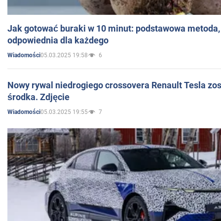
Jak gotować buraki w 10 minut: podstawowa metoda, 
odpowiednia dla każdego
05.03.2025 19:58
6
Wiadomości
Nowy rywal niedrogiego crossovera Renault Tesla zo
środka. Zdjęcie
05.03.2025 19:55
7
Wiadomości