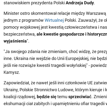
stanowiskiem prezydenta Polski
Andrzeja Dudy
.
Minister ostro skomentował relacje między Warszawą
jednym z programów
Wirtualnej
Polski. Zauważył, że o
pomocy wojskowej jest kwestią człowieczeństwa i na
bezpieczeństwa,
ale kwestie gospodarcze i historycz
wyjaśnienia
".
"Ja swojego zdania nie zmieniam, choć widzę, że pre
inne. Ukraina nie wejdzie do Unii Europejskiej, nie będ
jeśli nie rozwiąże kwestii tragedii wołyńskiej" - powiedz
Kamysz.
Zapowiedział, że nawet jeśli inni członkowie UE zatwi
Ukrainy, Polskie Stronnictwo Ludowe, którym kieruje i k
koalicji rządowej,
będzie się
temu
sprzeciwiać
. Zmieni
ekshumacji ciał zabitych i upamiętnieniu ofiar tragedii 