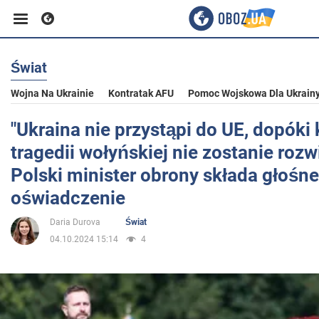
Świat
Biznes
Wojna Na Ukrainie
Kontratak AFU
Pomoc Wojskowa Dla Ukrain
Sport
"Ukraina nie przystąpi do UE, dopóki
tragedii wołyńskiej nie zostanie rozw
Rozrywka
Polski minister obrony składa głośne
oświadczenie
Życie
Daria Durova
Świat
04.10.2024 15:14
4
Polityka
Społeczeństwo