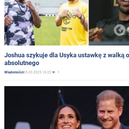
Joshua szykuje dla Usyka ustawkę z walką o 
absolutnego
05.03.2025 16:22
1
Wiadomości