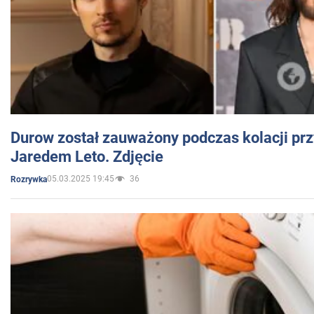
Durow został zauważony podczas kolacji prz
Jaredem Leto. Zdjęcie
05.03.2025 19:45
36
Rozrywka