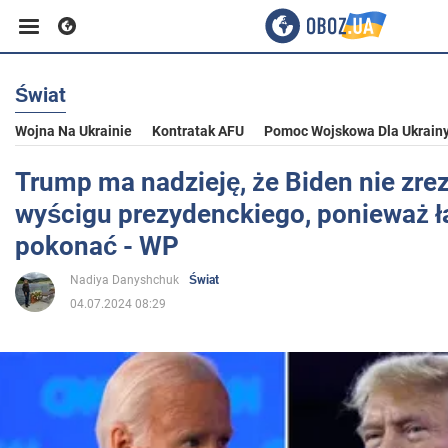
Świat
Biznes
Wojna Na Ukrainie
Kontratak AFU
Pomoc Wojskowa Dla Ukrain
Sport
Trump ma nadzieję, że Biden nie zre
wyścigu prezydenckiego, ponieważ ł
Rozrywka
pokonać - WP
Nadiya Danyshchuk
Świat
Życie
04.07.2024 08:29
Polityka
Społeczeństwo