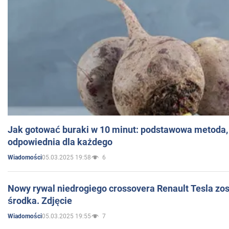
Jak gotować buraki w 10 minut: podstawowa metoda, 
odpowiednia dla każdego
05.03.2025 19:58
6
Wiadomości
Nowy rywal niedrogiego crossovera Renault Tesla zo
środka. Zdjęcie
05.03.2025 19:55
7
Wiadomości