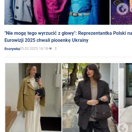
"Nie mogę tego wyrzucić z głowy": Reprezentantka Polski n
Eurowizji 2025 chwali piosenkę Ukrainy
05.03.2025 16:18
3
Rozrywka