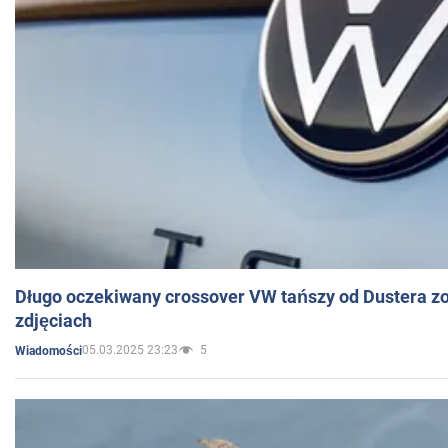
Długo oczekiwany crossover VW tańszy od Dustera zo
zdjęciach
05.03.2025 23:23
5
Wiadomości