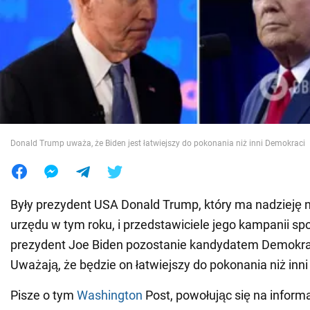
Wojna na Ukrainie
Świat
Jedzenie
Donald Trump uważa, że Biden jest łatwiejszy do pokonania niż inni Demokraci
Były prezydent USA Donald Trump, który ma nadzieję 
urzędu w tym roku, i przedstawiciele jego kampanii spo
prezydent Joe Biden pozostanie kandydatem Demokr
Uważają, że będzie on łatwiejszy do pokonania niż inn
Pisze o tym
Washington
Post, powołując się na inform