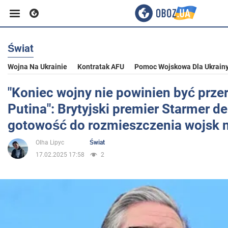
Świat
Biznes
Wojna Na Ukrainie
Kontratak AFU
Pomoc Wojskowa Dla Ukrain
Sport
"Koniec wojny nie powinien być prze
Putina": Brytyjski premier Starmer de
Rozrywka
gotowość do rozmieszczenia wojsk n
Olha Lipyc
Świat
Życie
17.02.2025 17:58
2
Polityka
Społeczeństwo