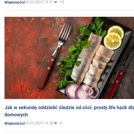
05.03.2025 19:31
10
Wiadomości
Jak w sekundę oddzielić śledzie od ości: prosty life hack d
domowych
05.03.2025 19:28
9
Wiadomości