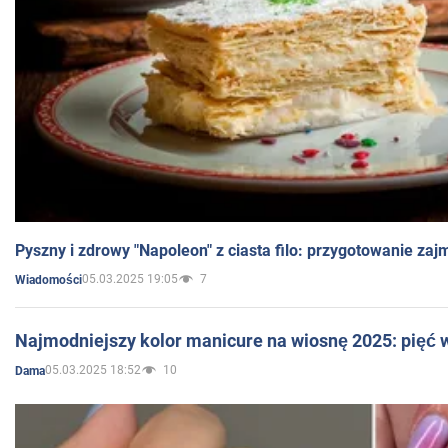
Pyszny i zdrowy "Napoleon" z ciasta filo: przygotowanie zaj
05.03.2025 19:05
7
Wiadomości
Najmodniejszy kolor manicure na wiosnę 2025: pięć
05.03.2025 18:52
10
Dama