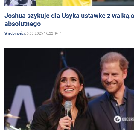
Joshua szykuje dla Usyka ustawkę z walką o 
absolutnego
05.03.2025 16:22
1
Wiadomości