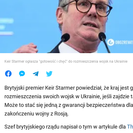
Wojna na Ukrainie
Świat
Jedzenie
Keir Starmer ogłasza "gotowość i chęć" do rozmieszczenia wojsk na Ukrainie
Brytyjski premier Keir Starmer powiedział, że kraj jest
rozmieszczenia swoich wojsk w Ukrainie, jeśli zajdzie 
Może to stać się jedną z gwarancji bezpieczeństwa dla
zakończeniu wojny z Rosją.
Szef brytyjskiego rządu napisał o tym w artykule dla
Th