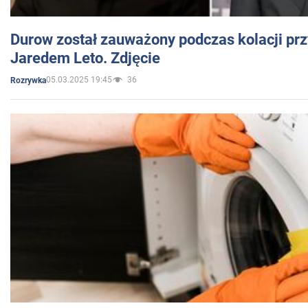
Durow został zauważony podczas kolacji prz
Jaredem Leto. Zdjęcie
05.03.2025 19:45
36
Rozrywka