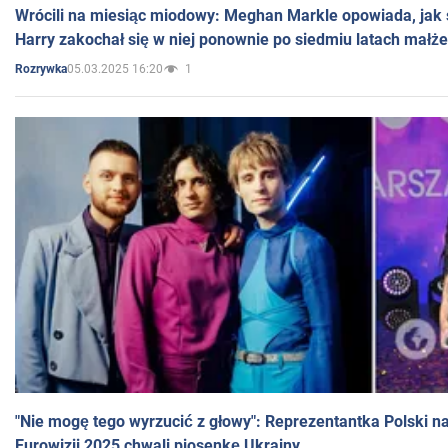
Wrócili na miesiąc miodowy: Meghan Markle opowiada, jak s
Harry zakochał się w niej ponownie po siedmiu latach małż
05.03.2025 16:20
1
Rozrywka
"Nie mogę tego wyrzucić z głowy": Reprezentantka Polski n
Eurowizji 2025 chwali piosenkę Ukrainy