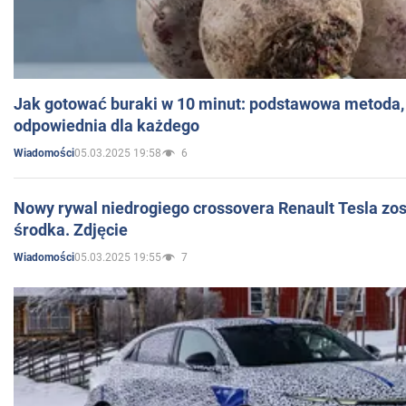
Jak gotować buraki w 10 minut: podstawowa metoda, 
odpowiednia dla każdego
05.03.2025 19:58
6
Wiadomości
Nowy rywal niedrogiego crossovera Renault Tesla zo
środka. Zdjęcie
05.03.2025 19:55
7
Wiadomości