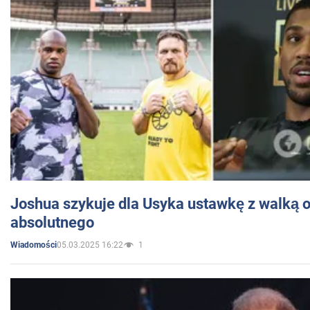
Joshua szykuje dla Usyka ustawkę z walką o 
absolutnego
05.03.2025 16:22
1
Wiadomości