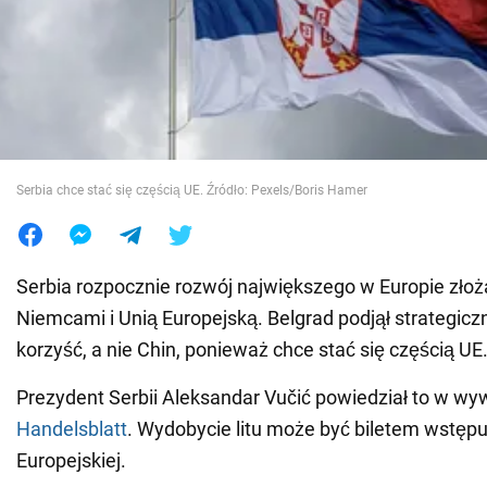
Wojna na Ukrainie
Świat
Jedzenie
Serbia chce stać się częścią UE. Źródło: Pexels/Boris Hamer
Serbia rozpocznie rozwój największego w Europie złoża
Niemcami i Unią Europejską. Belgrad podjął strategicz
korzyść, a nie Chin, ponieważ chce stać się częścią UE
Prezydent Serbii Aleksandar Vučić powiedział to w wyw
Handelsblatt
. Wydobycie litu może być biletem wstępu 
Europejskiej.