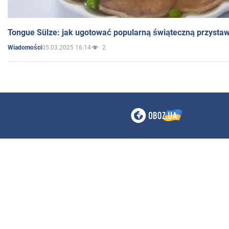
Tongue Sülze: jak ugotować popularną świąteczną przysta
05.03.2025 16:14
2
Wiadomości