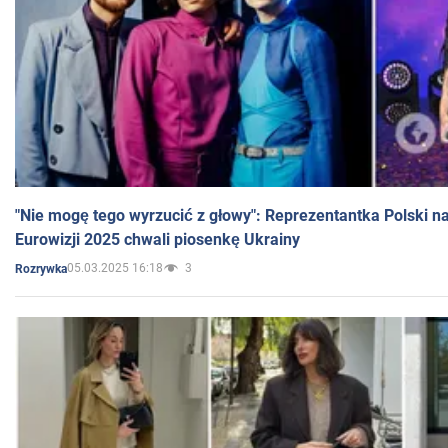
"Nie mogę tego wyrzucić z głowy": Reprezentantka Polski n
Eurowizji 2025 chwali piosenkę Ukrainy
05.03.2025 16:18
3
Rozrywka