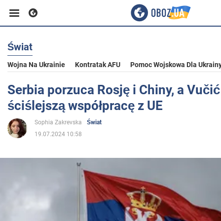
Świat
Biznes
Wojna Na Ukrainie
Kontratak AFU
Pomoc Wojskowa Dla Ukrain
Sport
Serbia porzuca Rosję i Chiny, a Vuči
ściślejszą współpracę z UE
Rozrywka
Sophia Zakrevska
Świat
19.07.2024 10:58
Życie
Polityka
Społeczeństwo