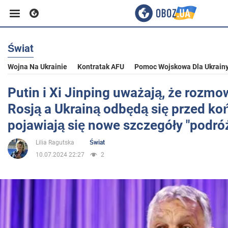
Świat
Biznes
Wojna Na Ukrainie
Kontratak AFU
Pomoc Wojskowa Dla Ukrain
Sport
Putin i Xi Jinping uważają, że rozm
Rosją a Ukrainą odbędą się przed ko
Rozrywka
pojawiają się nowe szczegóły "podró
Lilia Ragutska
Świat
Życie
10.07.2024 22:27
2
Polityka
Społeczeństwo