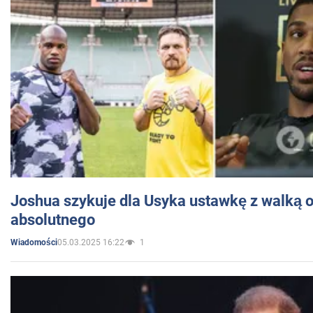
Joshua szykuje dla Usyka ustawkę z walką o 
absolutnego
05.03.2025 16:22
1
Wiadomości