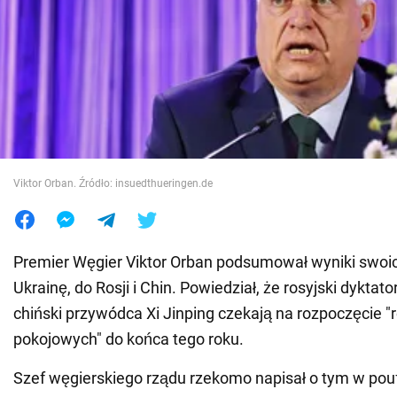
Wojna na Ukrainie
Świat
Jedzenie
Viktor Orban. Źródło: insuedthueringen.de
Premier Węgier Viktor Orban podsumował wyniki swoi
Ukrainę, do Rosji i Chin. Powiedział, że rosyjski dyktato
chiński przywódca Xi Jinping czekają na rozpoczęcie 
pokojowych" do końca tego roku.
Szef węgierskiego rządu rzekomo napisał o tym w pouf