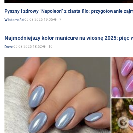
Pyszny i zdrowy "Napoleon" z ciasta filo: przygotowanie zaj
05.03.2025 19:05
7
Wiadomości
Najmodniejszy kolor manicure na wiosnę 2025: pięć
05.03.2025 18:52
10
Dama