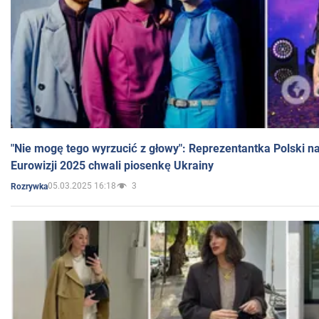
"Nie mogę tego wyrzucić z głowy": Reprezentantka Polski n
Eurowizji 2025 chwali piosenkę Ukrainy
05.03.2025 16:18
3
Rozrywka