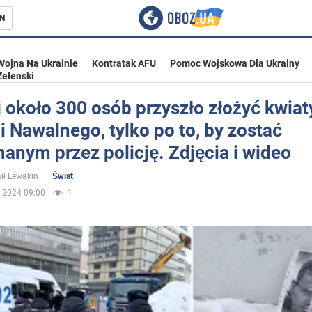
N
Wojna Na Ukrainie
Kontratak AFU
Pomoc Wojskowa Dla Ukrainy
Zełenski
 około 300 osób przyszło złożyć kwiat
 Nawalnego, tylko po to, by zostać
ka
anym przez policję. Zdjęcia i wideo
ił Lewakin
Świat
.2024 09:00
1
eństwo
a Ukrainie