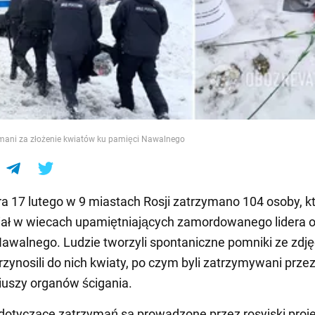
e
ymani za złożenie kwiatów ku pamięci Nawalnego
a 17 lutego w 9 miastach Rosji zatrzymano 104 osoby, k
iał w wiecach upamiętniających zamordowanego lidera o
Nawalnego. Ludzie tworzyli spontaniczne pomniki ze zdj
przynosili do nich kwiaty, po czym byli zatrzymywani prze
iuszy organów ścigania.
 dotyczące zatrzymań są prowadzone przez rosyjski proj