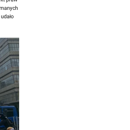
zymanych
 udało