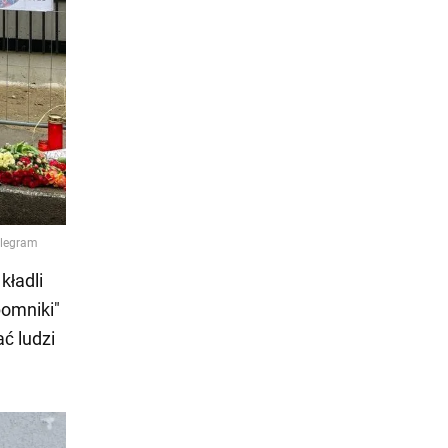
kładli
pomniki"
ać ludzi