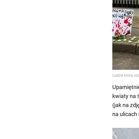
Upamiętnie
kwiaty na 
(jak na zd
na ulicach 