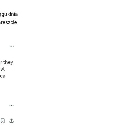
ągu dnia
areszcie