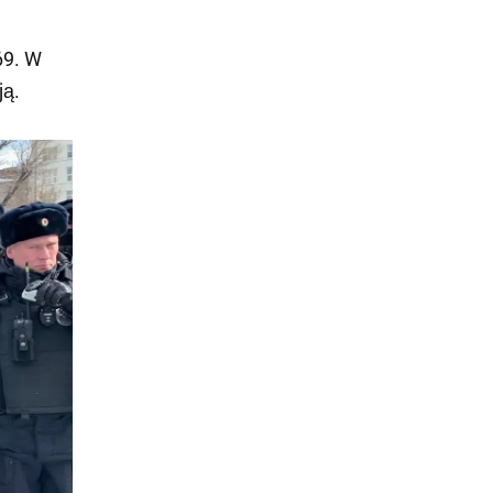
69. W
ją.