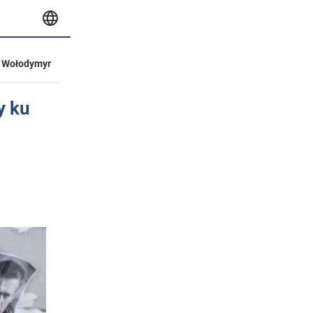
Wołodymyr
y ku