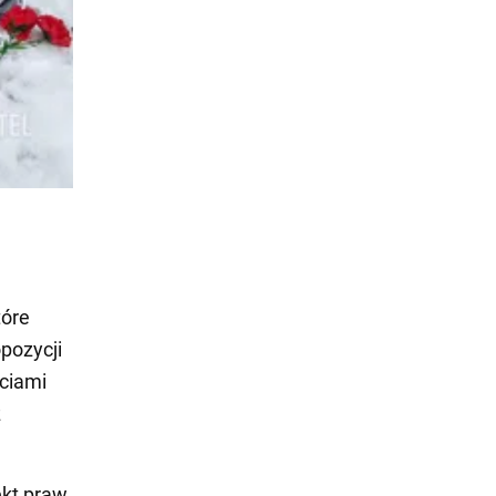
tóre
pozycji
ęciami
z
ekt praw