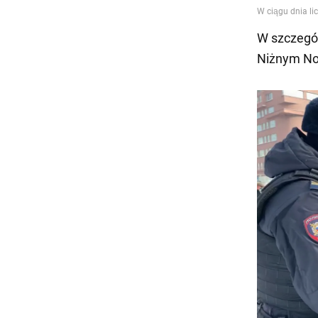
W szczegól
Niżnym Now