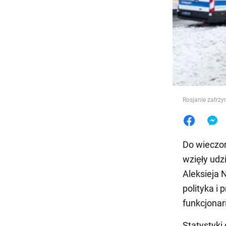
Jedzeni
Rosjanie zatrz
Do wieczor
wzięły udz
Aleksieja 
polityka i 
funkcjonar
Statystyki