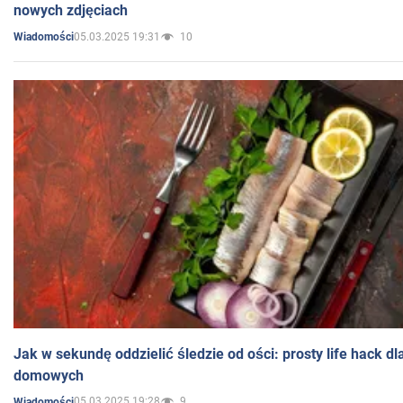
nowych zdjęciach
05.03.2025 19:31
10
Wiadomości
Jak w sekundę oddzielić śledzie od ości: prosty life hack d
domowych
05.03.2025 19:28
9
Wiadomości