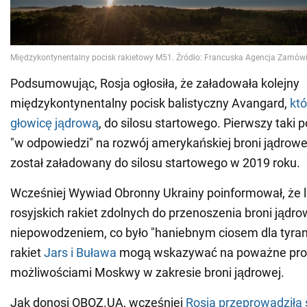
Podsumowując, Rosja ogłosiła, że załadowała kolejny
międzykontynentalny pocisk balistyczny Avangard,
kt
głowicę jądrową
, do silosu startowego. Pierwszy taki 
"w odpowiedzi" na rozwój amerykańskiej broni jądrowej
został załadowany do silosu startowego w 2019 roku.
Wcześniej Wywiad Obronny Ukrainy poinformował, że l
rosyjskich rakiet zdolnych do przenoszenia broni jądro
niepowodzeniem, co było "haniebnym ciosem dla tyran
rakiet
Jars i Buława
mogą wskazywać na poważne pro
możliwościami Moskwy w zakresie broni jądrowej.
Jak donosi OBOZ.UA, wcześniej
Rosja przeprowadziła 