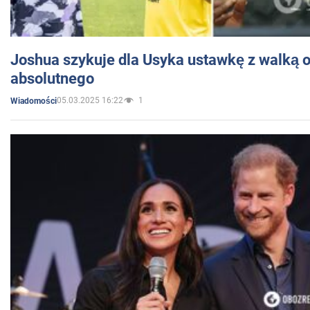
Joshua szykuje dla Usyka ustawkę z walką o 
absolutnego
05.03.2025 16:22
1
Wiadomości