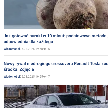
Jak gotować buraki w 10 minut: podstawowa metoda, 
odpowiednia dla każdego
05.03.2025 19:58
6
Wiadomości
Nowy rywal niedrogiego crossovera Renault Tesla zo
środka. Zdjęcie
05.03.2025 19:55
7
Wiadomości