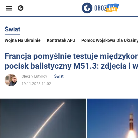
Świat
Biznes
Wojna Na Ukrainie
Kontratak AFU
Pomoc Wojskowa Dla Ukrain
Sport
Francja pomyślnie testuje międzyko
pocisk balistyczny M51.3: zdjęcia i 
Rozrywka
Oleksiy Lutykov
Świat
19.11.2023 11:02
Życie
Polityka
Społeczeństwo