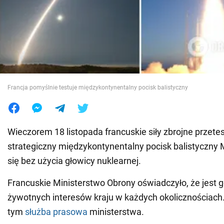
Wojna na Ukrainie
Świat
Jedzenie
Francja pomyślnie testuje międzykontynentalny pocisk balistyczny
Wieczorem 18 listopada francuskie siły zbrojne przete
strategiczny międzykontynentalny pocisk balistyczny M
się bez użycia głowicy nuklearnej.
Francuskie Ministerstwo Obrony oświadczyło, że jest 
żywotnych interesów kraju w każdych okolicznościach
tym
służba prasowa
ministerstwa.