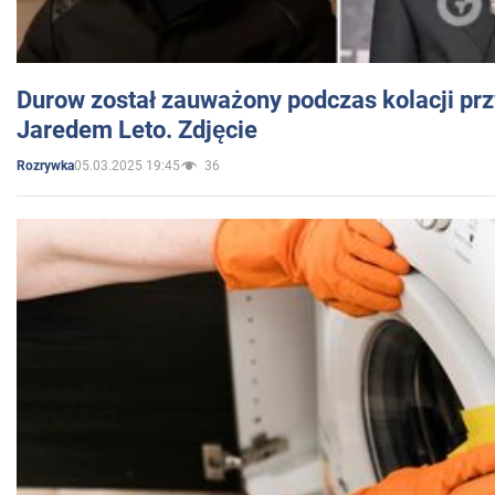
Durow został zauważony podczas kolacji prz
Jaredem Leto. Zdjęcie
05.03.2025 19:45
36
Rozrywka