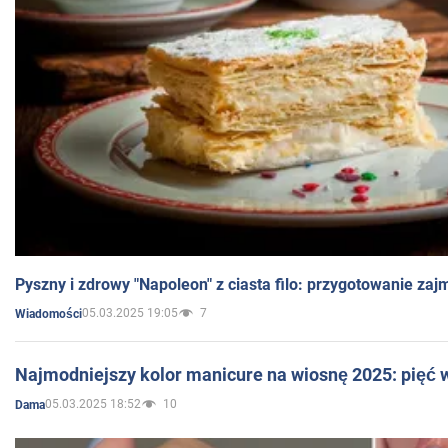
Pyszny i zdrowy "Napoleon" z ciasta filo: przygotowanie zaj
05.03.2025 19:05
7
Wiadomości
Najmodniejszy kolor manicure na wiosnę 2025: pięć
05.03.2025 18:52
10
Dama