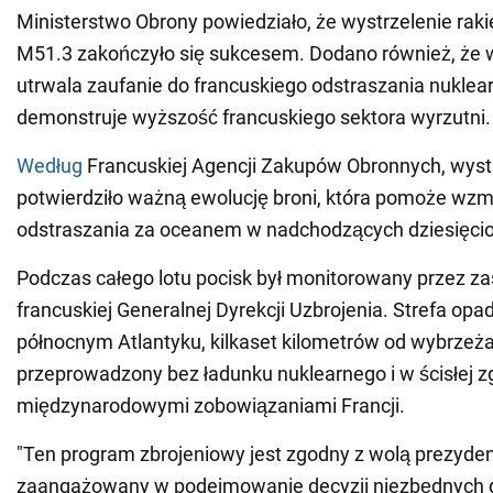
Ministerstwo Obrony powiedziało, że wystrzelenie rakie
M51.3 zakończyło się sukcesem. Dodano również, że 
utrwala zaufanie do francuskiego odstraszania nuklear
demonstruje wyższość francuskiego sektora wyrzutni.
Według
Francuskiej Agencji Zakupów Obronnych, wystr
potwierdziło ważną ewolucję broni, która pomoże wzm
odstraszania za oceanem w nadchodzących dziesięcio
Podczas całego lotu pocisk był monitorowany przez z
francuskiej Generalnej Dyrekcji Uzbrojenia. Strefa opa
północnym Atlantyku, kilkaset kilometrów od wybrzeża.
przeprowadzony bez ładunku nuklearnego i w ścisłej z
międzynarodowymi zobowiązaniami Francji.
"Ten program zbrojeniowy jest zgodny z wolą prezydent
zaangażowany w podejmowanie decyzji niezbędnych 