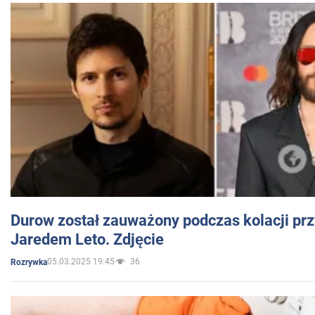
Durow został zauważony podczas kolacji prz
Jaredem Leto. Zdjęcie
05.03.2025 19:45
36
Rozrywka