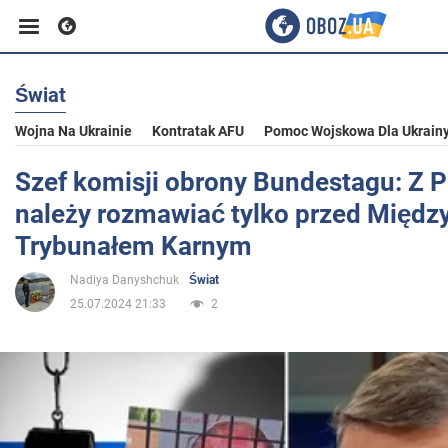
Świat
Biznes
Wojna Na Ukrainie
Kontratak AFU
Pomoc Wojskowa Dla Ukrain
Sport
Szef komisji obrony Bundestagu: Z 
należy rozmawiać tylko przed Międ
Rozrywka
Trybunałem Karnym
Nadiya Danyshchuk
Świat
Życie
25.07.2024 21:33
2
Polityka
Społeczeństwo