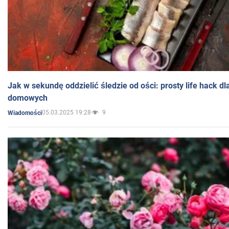
Jak w sekundę oddzielić śledzie od ości: prosty life hack d
domowych
05.03.2025 19:28
9
Wiadomości