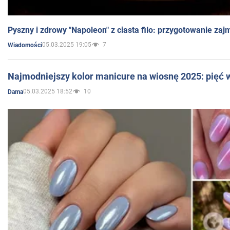
Pyszny i zdrowy "Napoleon" z ciasta filo: przygotowanie zaj
05.03.2025 19:05
7
Wiadomości
Najmodniejszy kolor manicure na wiosnę 2025: pięć
05.03.2025 18:52
10
Dama