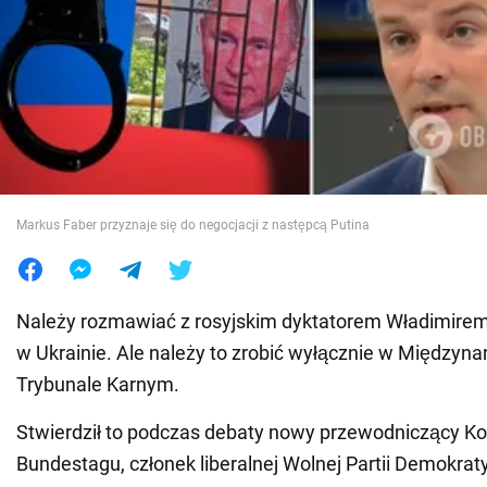
Wojna na Ukrainie
Świat
Jedzenie
Markus Faber przyznaje się do negocjacji z następcą Putina
Należy rozmawiać z rosyjskim dyktatorem Władimirem
w Ukrainie. Ale należy to zrobić wyłącznie w Między
Trybunale Karnym.
Stwierdził to podczas debaty nowy przewodniczący Ko
Bundestagu, członek liberalnej Wolnej Partii Demokrat