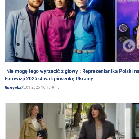
"Nie mogę tego wyrzucić z głowy": Reprezentantka Polski n
Eurowizji 2025 chwali piosenkę Ukrainy
05.03.2025 16:18
3
Rozrywka