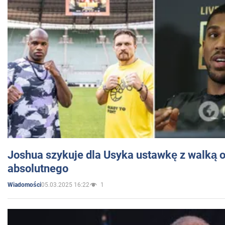
Joshua szykuje dla Usyka ustawkę z walką o 
absolutnego
05.03.2025 16:22
1
Wiadomości