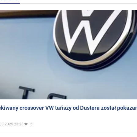
ekiwany crossover VW tańszy od Dustera został pokaza
03.2025 23:23
5