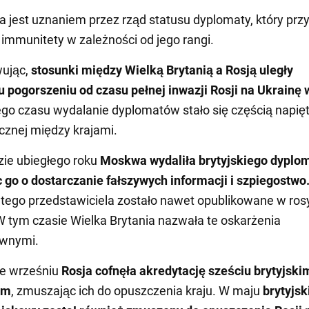
a jest uznaniem przez rząd statusu dyplomaty, który prz
mmunitety w zależności od jego rangi.
ując,
stosunki między Wielką Brytanią a Rosją uległy
pogorszeniu od czasu pełnej inwazji Rosji na Ukrainę 
ego czasu wydalanie dyplomatów stało się częścią napięt
znej między krajami.
zie ubiegłego roku
Moskwa wydaliła brytyjskiego dyplom
 go o dostarczanie fałszywych informacji i szpiegostwo
 tego przedstawiciela zostało nawet opublikowane w ros
 tym czasie Wielka Brytania nazwała te oskarżenia
wnymi.
e wrześniu
Rosja cofnęła akredytację sześciu brytyjski
om
, zmuszając ich do opuszczenia kraju. W maju
brytyjsk