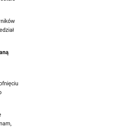
wników
edział
taną
ofnięciu
o
e
 nam,