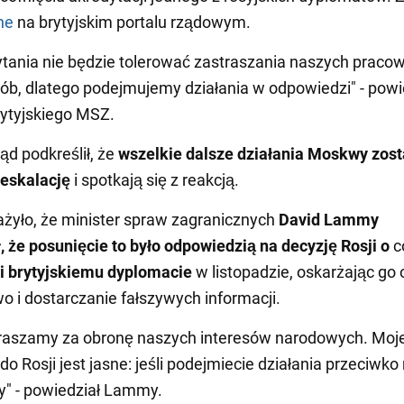
ne
na brytyjskim portalu rządowym.
ytania nie będzie tolerować zastraszania naszych praco
ób, dlatego podejmujemy działania w odpowiedzi" - powi
rytyjskiego MSZ.
ząd podkreślił, że
wszelkie dalsze działania Moskwy zos
 eskalację
i spotkają się z reakcją.
żyło, że minister spraw zagranicznych
David Lammy
, że posunięcie to było odpowiedzią na decyzję Rosji o
c
i brytyjskiemu dyplomacie
w listopadzie, oskarżając go 
o i dostarczanie fałszywych informacji.
praszamy za obronę naszych interesów narodowych. Moj
do Rosji jest jasne: jeśli podejmiecie działania przeciwko
" - powiedział Lammy.