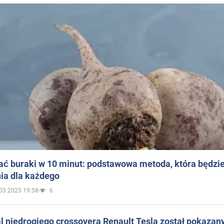
ać buraki w 10 minut: podstawowa metoda, która będzi
ia dla każdego
03.2025 19:58
6
 niedrogiego crossovera Renault Tesla został pokazan