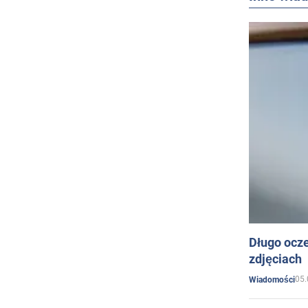
Długo ocz
zdjęciach
05.
Wiadomości