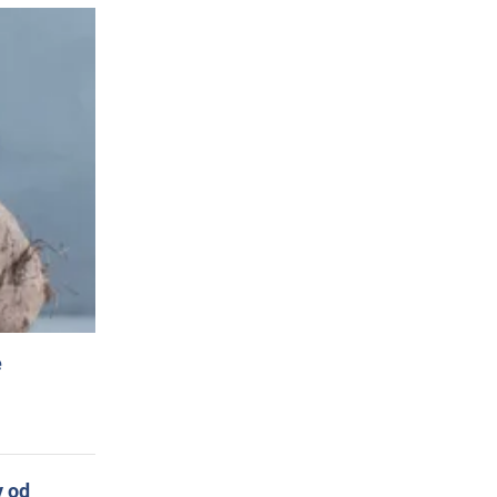
e
y od