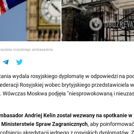
e
a wydala rosyjskiego ambasadora
tania wydala rosyjskiego dyplomatę w odpowiedzi na p
Federacji Rosyjskiej wobec brytyjskiego przedstawiciela 
ie. Wówczas Moskwa podjęła "niesprowokowaną i nieuza
mbasador Andriej Kelin został wezwany na spotkanie w
m Ministerstwie Spraw Zagranicznych
, aby poinformować
 cofnięciu akredytacji jednego z rosyjskich dyplomatów. 