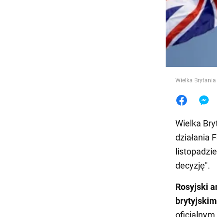
Jedzeni
Wielka Brytani
Wielka Bry
działania 
listopadz
decyzję".
Rosyjski a
brytyjski
oficjalnym