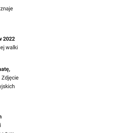
yznaje
w 2022
ej walki
atę,
.
Zdjęcie
yjskich
m
i