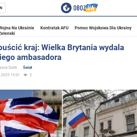
N
Wojna Na Ukrainie
Kontratak AFU
Pomoc Wojskowa Dla Ukrainy
Zełenski
uścić kraj: Wielka Brytania wydala
kiego ambasadora
ka
zyna Dutik
Świat
.2025 15:01
2
eństwo
a Ukrainie