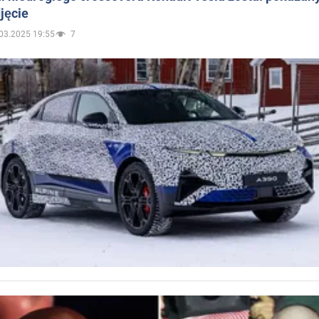
jęcie
03.2025 19:55
7