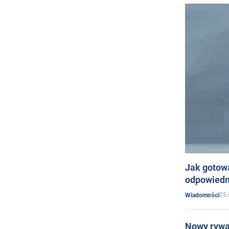
Jak gotow
odpowiedn
05.
Wiadomości
Nowy rywal