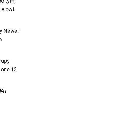
o tym,
ielowi.
i
y News i
m
grupy
 ono 12
A i