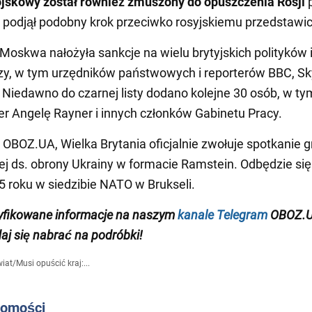
jskowy został również zmuszony do opuszczenia Rosji
p
 podjął podobny krok przeciwko rosyjskiemu przedstawic
Moskwa nałożyła sankcje na wielu brytyjskich polityków 
zy, w tym urzędników państwowych i reporterów BBC, Sk
 Niedawno do czarnej listy dodano kolejne 30 osób, w ty
r Angelę Rayner i innych członków Gabinetu Pracy.
 OBOZ.UA, Wielka Brytania oficjalnie zwołuje spotkanie 
j ds. obrony Ukrainy w formacie Ramstein. Odbędzie się
5 roku w siedzibie NATO w Brukseli.
yfikowane informacje na naszym
kanale Telegram
OBOZ.U
daj się nabrać na podróbki!
iat
/
Musi opuścić kraj:...
domości