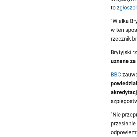
to
zgłoszo
"Wielka Br
w ten spos
rzecznik b
Brytyjski r
uznane za
BBC
zauwa
powiedział
akredytacj
szpiegostw
"Nie prze
przesłanie 
odpowiemy