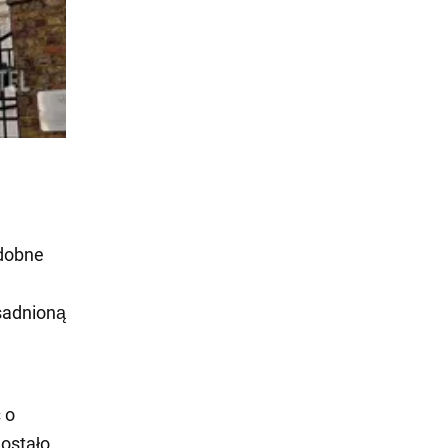
odobne
w
sadnioną
 o
Zostało