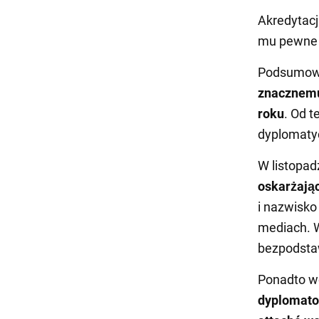
Akredytacj
mu pewne i
Podsumow
znacznemu 
roku
. Od t
dyplomatyc
W listopad
oskarżając
i nazwisko
mediach. W
bezpodsta
Ponadto w
dyplomat