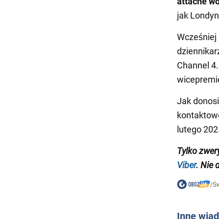
attaché wo
jak Londyn
Wcześniej 
dziennikar
Channel 4.
wicepremie
Jak donosi
kontaktowe
lutego 202
Tylko zwer
Viber
. Nie 
/
Św
Inne wia