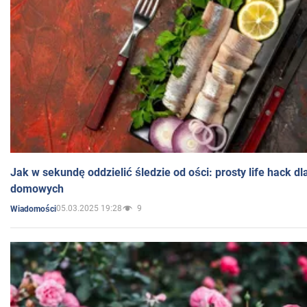
Jak w sekundę oddzielić śledzie od ości: prosty life hack d
domowych
05.03.2025 19:28
9
Wiadomości