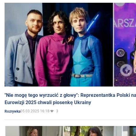
"Nie mogę tego wyrzucić z głowy": Reprezentantka Polski n
Eurowizji 2025 chwali piosenkę Ukrainy
05.03.2025 16:18
3
Rozrywka