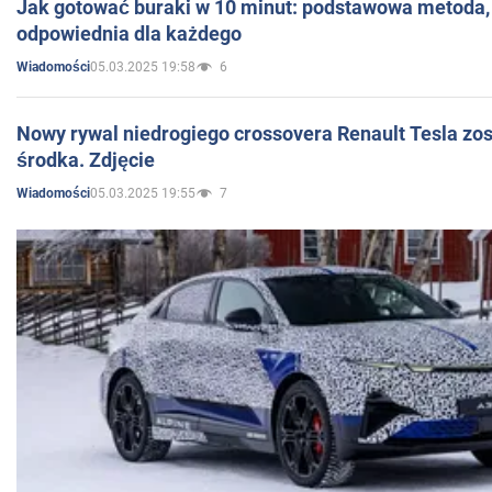
Jak gotować buraki w 10 minut: podstawowa metoda, 
odpowiednia dla każdego
05.03.2025 19:58
6
Wiadomości
Nowy rywal niedrogiego crossovera Renault Tesla zo
środka. Zdjęcie
05.03.2025 19:55
7
Wiadomości