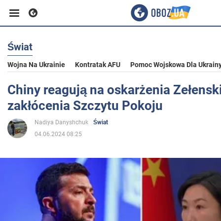
Świat
Biznes
Wojna Na Ukrainie
Kontratak AFU
Pomoc Wojskowa Dla Ukrain
Sport
Chiny reagują na oskarżenia Zełensk
zakłócenia Szczytu Pokoju
Rozrywka
Nadiya Danyshchuk
Świat
04.06.2024 08:25
Życie
Polityka
Społeczeństwo