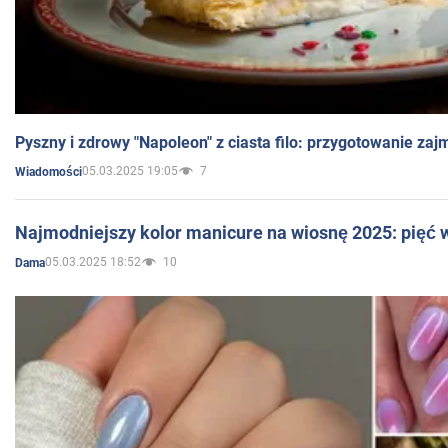
Pyszny i zdrowy "Napoleon" z ciasta filo: przygotowanie zaj
05.03.2025 19:05
7
Wiadomości
Najmodniejszy kolor manicure na wiosnę 2025: pięć
05.03.2025 18:52
10
Dama