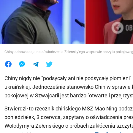
Wojna na Ukrainie
Świat
Jedzenie
Chiny odpowiadają na oświadczenia Zelensky'ego w sprawie szczytu pokojoweg
Chiny nigdy nie "podsycały ani nie podsycały płomieni"
ukraińskiej. Jednocześnie stanowisko Chin w sprawie 
pokojowej w Szwajcarii jest bardzo "otwarte i przejrzys
Stwierdził to rzecznik chińskiego MSZ Mao Ning podcz
poniedziałek, 3 czerwca, zapytany o oświadczenia pre
Wołodymyra Zełenskiego o próbach zakłócenia szczyt