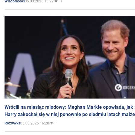
05.03.2025 16:22
1
Wiadomości
Wrócili na miesiąc miodowy: Meghan Markle opowiada, jak s
Harry zakochał się w niej ponownie po siedmiu latach małż
05.03.2025 16:20
1
Rozrywka