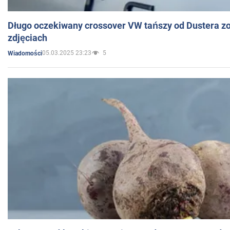
Długo oczekiwany crossover VW tańszy od Dustera zo
zdjęciach
05.03.2025 23:23
5
Wiadomości