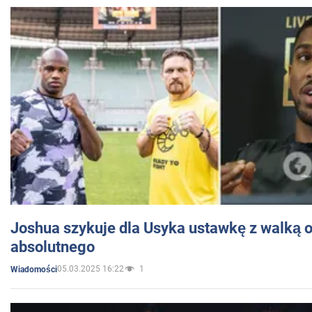
Joshua szykuje dla Usyka ustawkę z walką o 
absolutnego
05.03.2025 16:22
1
Wiadomości