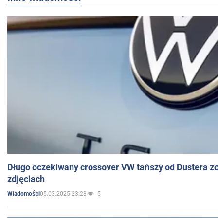
Długo oczekiwany crossover VW tańszy od Dustera zo
zdjęciach
05.03.2025 23:23
5
Wiadomości