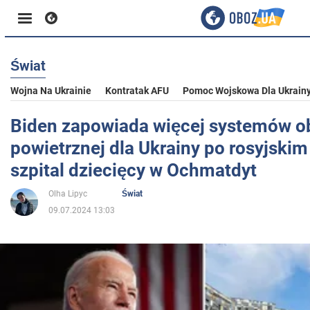
Świat
Biznes
Wojna Na Ukrainie
Kontratak AFU
Pomoc Wojskowa Dla Ukrain
Sport
Biden zapowiada więcej systemów o
powietrznej dla Ukrainy po rosyjskim
Rozrywka
szpital dziecięcy w Ochmatdyt
Olha Lipyc
Świat
Życie
09.07.2024 13:03
Polityka
Społeczeństwo