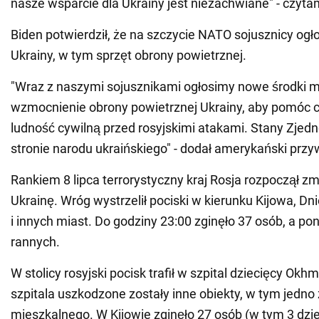
nasze wsparcie dla Ukrainy jest niezachwiane" - czyt
Biden potwierdził, że na szczycie NATO sojusznicy og
Ukrainy, w tym sprzęt obrony powietrznej.
"Wraz z naszymi sojusznikami ogłosimy nowe środki m
wzmocnienie obrony powietrznej Ukrainy, aby pomóc ch
ludność cywilną przed rosyjskimi atakami. Stany Zjed
stronie narodu ukraińskiego" - dodał amerykański prz
Rankiem 8 lipca terrorystyczny kraj Rosja rozpoczął 
Ukrainę. Wróg wystrzelił pociski w kierunku Kijowa, D
i innych miast. Do godziny 23:00 zginęło 37 osób, a po
rannych.
W stolicy rosyjski pocisk trafił w szpital dziecięcy Okh
szpitala uszkodzone zostały inne obiekty, w tym jedno
mieszkalnego. W Kijowie zginęło 27 osób (w tym 3 dzie