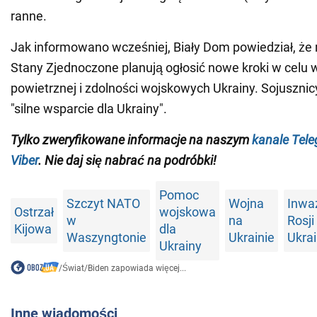
ranne.
Jak informowano wcześniej, Biały Dom powiedział, że
Stany Zjednoczone planują ogłosić nowe kroki w celu
powietrznej i zdolności wojskowych Ukrainy. Sojuszni
"silne wsparcie dla Ukrainy".
Tylko zweryfikowane informacje na naszym
kanale Tel
Viber
. Nie daj się nabrać na podróbki!
Pomoc
Szczyt NATO
Wojna
Inwa
Ostrzał
wojskowa
w
na
Rosji
Kijowa
dla
Waszyngtonie
Ukrainie
Ukra
Ukrainy
/
Świat
/
Biden zapowiada więcej...
Inne wiadomości