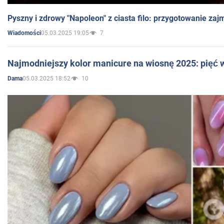
Pyszny i zdrowy "Napoleon" z ciasta filo: przygotowanie zaj
05.03.2025 19:05
7
Wiadomości
Najmodniejszy kolor manicure na wiosnę 2025: pięć
05.03.2025 18:52
10
Dama