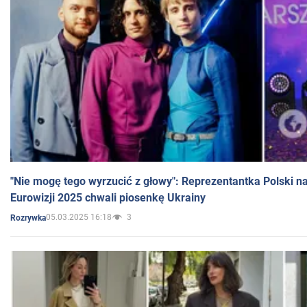
"Nie mogę tego wyrzucić z głowy": Reprezentantka Polski n
Eurowizji 2025 chwali piosenkę Ukrainy
05.03.2025 16:18
3
Rozrywka