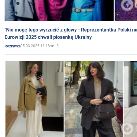
"Nie mogę tego wyrzucić z głowy": Reprezentantka Polski n
Eurowizji 2025 chwali piosenkę Ukrainy
05.03.2025 16:18
3
Rozrywka