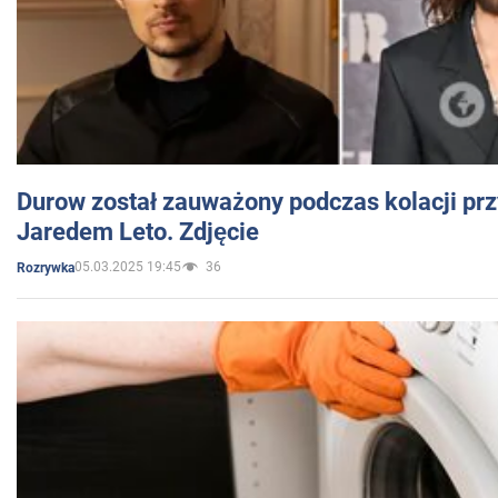
Durow został zauważony podczas kolacji prz
Jaredem Leto. Zdjęcie
05.03.2025 19:45
36
Rozrywka