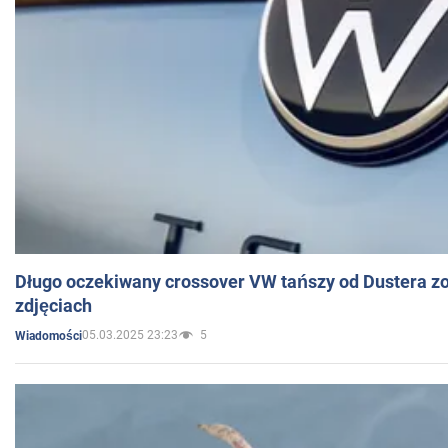
Długo oczekiwany crossover VW tańszy od Dustera zo
zdjęciach
05.03.2025 23:23
5
Wiadomości