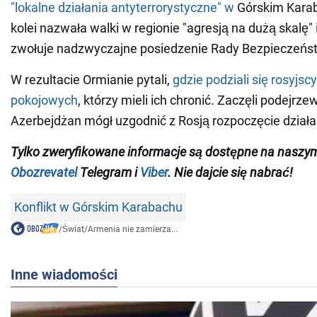
"lokalne działania antyterrorystyczne" w
Górskim Karab
kolei nazwała walki w regionie "agresją na dużą skalę" i
zwołuje nadzwyczajne posiedzenie Rady Bezpieczeńs
W rezultacie Ormianie pytali,
gdzie podziali się rosyjscy
pokojowych
, którzy mieli ich chronić. Zaczęli podejrze
Azerbejdżan mógł uzgodnić z Rosją rozpoczęcie dział
Tylko zweryfikowane informacje są dostępne na naszy
Obozrevatel
Telegram i
Viber
. Nie dajcie się nabrać!
Konflikt w Górskim Karabachu
/
Świat
/
Armenia nie zamierza...
Inne wiadomości