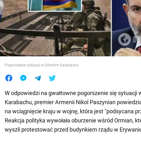
Wojna na Ukrainie
Świat
Jedzenie
Pogorszenie sytuacji w Górskim Karabachu
W odpowiedzi na gwałtowne pogorszenie się sytuacji 
Karabachu, premier Armenii Nikol Paszynian powiedział
na wciągnięcie kraju w wojnę, która jest "podsycana prz
Reakcja polityka wywołała oburzenie wśród Ormian, 
wyszli protestować przed budynkiem rządu w Erywani