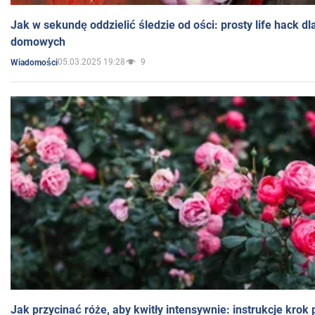
Jak w sekundę oddzielić śledzie od ości: prosty life hack d
domowych
05.03.2025 19:28
9
Wiadomości
Jak przycinać róże, aby kwitły intensywnie: instrukcje krok