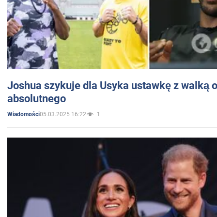
Joshua szykuje dla Usyka ustawkę z walką o 
absolutnego
05.03.2025 16:22
1
Wiadomości