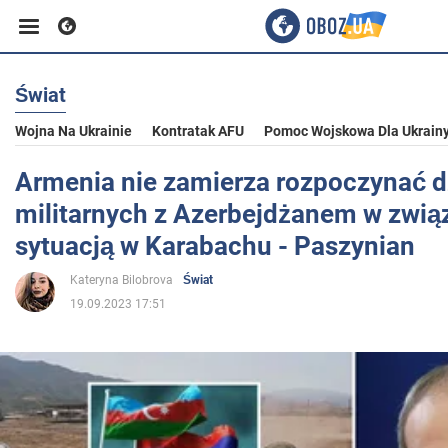
Świat
Biznes
Wojna Na Ukrainie
Kontratak AFU
Pomoc Wojskowa Dla Ukrain
Sport
Armenia nie zamierza rozpoczynać d
militarnych z Azerbejdżanem w zwią
Rozrywka
sytuacją w Karabachu - Paszynian
Kateryna Bilobrova
Świat
Życie
19.09.2023 17:51
Polityka
Społeczeństwo