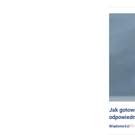
Jak gotow
odpowiedn
05.
Wiadomości