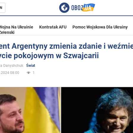
N
Wojna Na Ukrainie
Kontratak AFU
Pomoc Wojskowa Dla Ukrainy
Zełenski
ent Argentyny zmienia zdanie i weźmie
ycie pokojowym w Szwajcarii
ka
ya Danyshchuk
Świat
.2024 08:00
1
eństwo
a Ukrainie