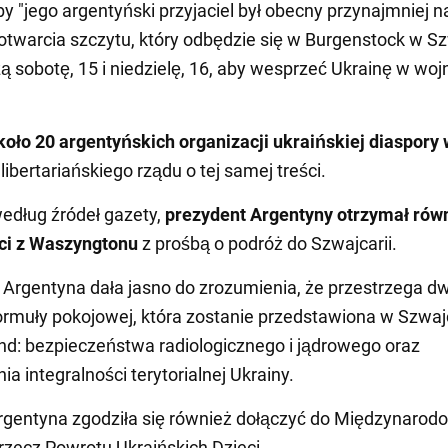
by "jego argentyński przyjaciel był obecny przynajmniej n
otwarcia szczytu, który odbędzie się w Burgenstock w Sz
zą sobotę, 15 i niedzielę, 16, aby wesprzeć Ukrainę w wojn
koło 20 argentyńskich organizacji ukraińskiej diaspory 
libertariańskiego rządu o tej samej treści.
edług źródeł gazety,
prezydent Argentyny otrzymał rów
i z Waszyngtonu
z prośbą o podróż do Szwajcarii.
y Argentyna dała jasno do zrozumienia, że przestrzega d
rmuły pokojowej, która zostanie przedstawiona w Szwajc
d: bezpieczeństwa radiologicznego i jądrowego oraz
a integralności terytorialnej Ukrainy.
gentyna zgodziła się również dołączyć do Międzynarod
 rzecz Powrotu Ukraińskich Dzieci.