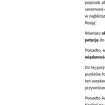
poprosił, a
ceremonii 
w najbliżs
Rosją".
Również
o
petycję
do 
Ponadto, w
wiadomośc
Do tej por
punktów fo
ten weeken
przywróceni
Ponadto Ar
Koalicji na