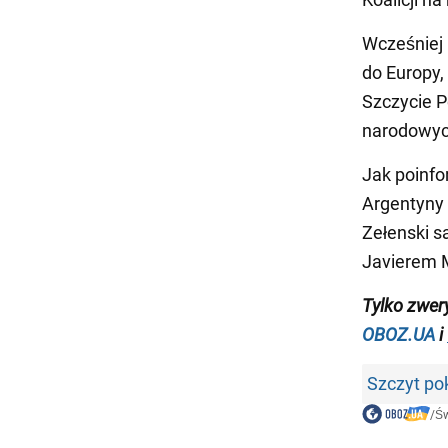
Wcześniej 
do Europy,
Szczycie P
narodowyc
Jak poinfo
Argentyny 
Zełenski sa
Javierem M
Tylko
zwer
OBOZ.UA
i
Szczyt po
/
Św