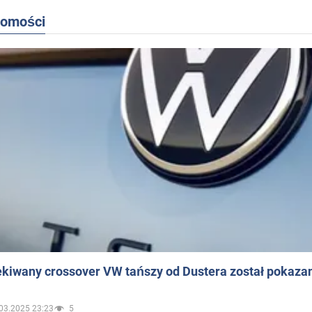
domości
ekiwany crossover VW tańszy od Dustera został pokaza
03.2025 23:23
5