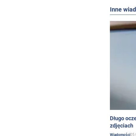
Inne wia
Długo ocz
zdjęciach
05.
Wiadomości