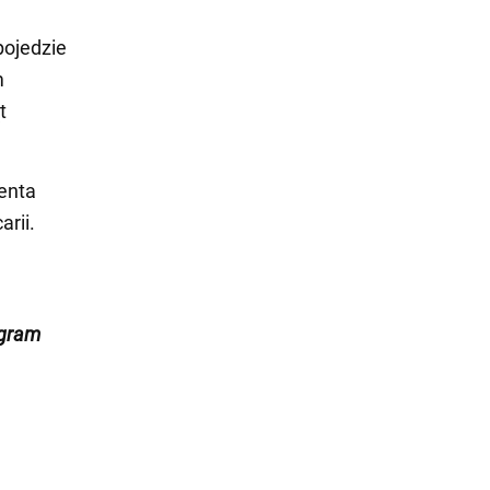
pojedzie
m
t
enta
rii.
egram