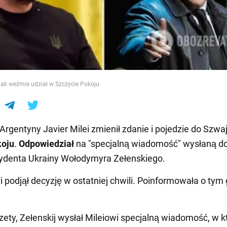
e
dnak weźmie udział w Szczycie Pokoju
Argentyny Javier Milei zmienił zdanie i pojedzie do Szwaj
koju
.
Odpowiedział
na "specjalną wiadomość" wysłaną do
ydenta Ukrainy Wołodymyra Zełenskiego.
ei podjął decyzję w ostatniej chwili. Poinformowała o tym
ety, Zełenskij wysłał Mileiowi specjalną wiadomość, w k