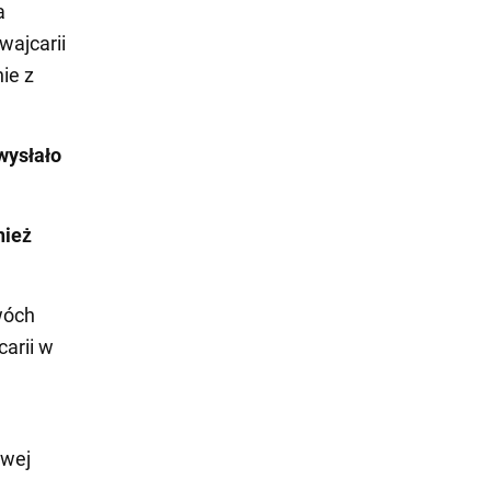
a
wajcarii
ie z
wysłało
nież
wóch
arii w
owej