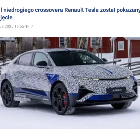
 niedrogiego crossovera Renault Tesla został pokazan
jęcie
03.2025 19:55
7