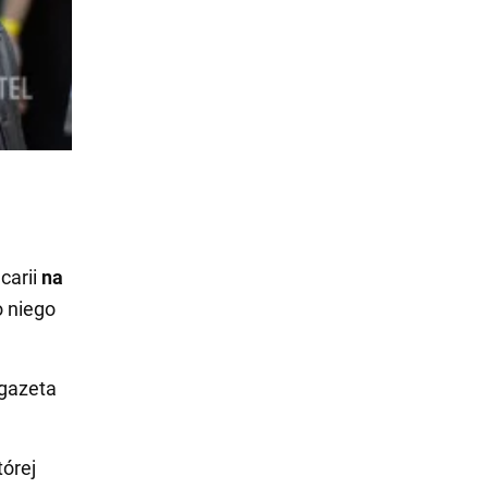
carii
na
 niego
 gazeta
tórej