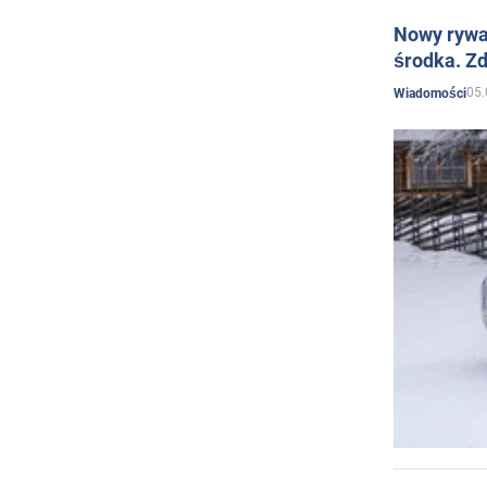
Nowy rywal
środka. Zd
05.
Wiadomości