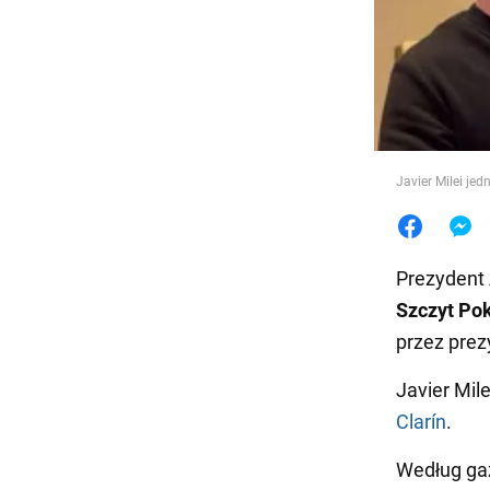
Jedzeni
Javier Milei je
Prezydent 
Szczyt Po
przez prez
Javier Mil
Clarín
.
Według gaz