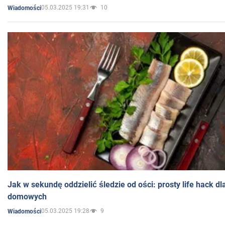
05.03.2025 19:31
10
Wiadomości
Jak w sekundę oddzielić śledzie od ości: prosty life hack d
domowych
05.03.2025 19:28
9
Wiadomości