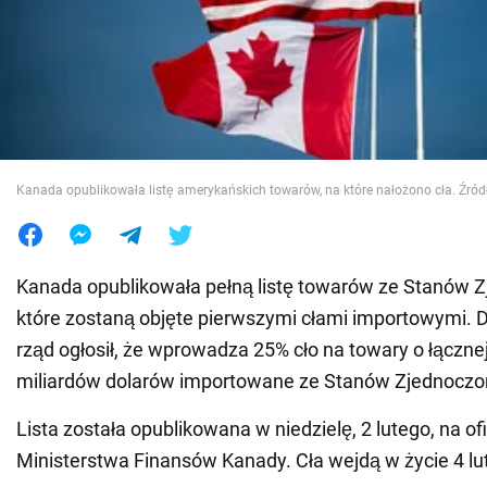
Wojna na Ukrainie
Świat
Jedzenie
Kanada opublikowała listę amerykańskich towarów, na które nałożono cła. Źród
Kanada opublikowała pełną listę towarów ze Stanów 
które zostaną objęte pierwszymi cłami importowymi. 
rząd ogłosił, że wprowadza 25% cło na towary o łączne
miliardów dolarów importowane ze Stanów Zjednoczo
Lista została opublikowana w niedzielę, 2 lutego, na of
Ministerstwa Finansów Kanady. Cła wejdą w życie 4 lu