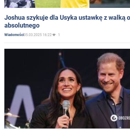
Joshua szykuje dla Usyka ustawkę z walką o 
absolutnego
05.03.2025 16:22
1
Wiadomości