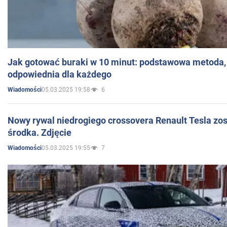
Jak gotować buraki w 10 minut: podstawowa metoda, 
odpowiednia dla każdego
05.03.2025 19:58
6
Wiadomości
Nowy rywal niedrogiego crossovera Renault Tesla zo
środka. Zdjęcie
05.03.2025 19:55
7
Wiadomości