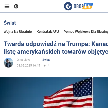
Świat
Biznes
Wojna Na Ukrainie
Kontratak AFU
Pomoc Wojskowa Dla Ukrain
Sport
Twarda odpowiedź na Trumpa: Kanad
listę amerykańskich towarów objęty
Rozrywka
Olha Lipyc
Świat
03.02.2025 16:45
4
Życie
Polityka
Społeczeństwo