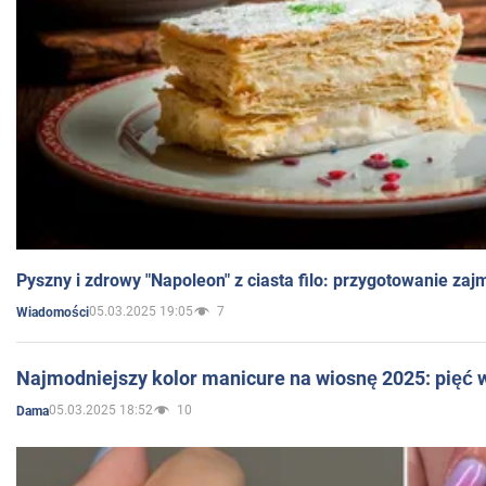
Pyszny i zdrowy "Napoleon" z ciasta filo: przygotowanie zaj
05.03.2025 19:05
7
Wiadomości
Najmodniejszy kolor manicure na wiosnę 2025: pięć
05.03.2025 18:52
10
Dama