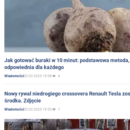
Jak gotować buraki w 10 minut: podstawowa metoda, 
odpowiednia dla każdego
05.03.2025 19:58
6
Wiadomości
Nowy rywal niedrogiego crossovera Renault Tesla zo
środka. Zdjęcie
05.03.2025 19:55
7
Wiadomości