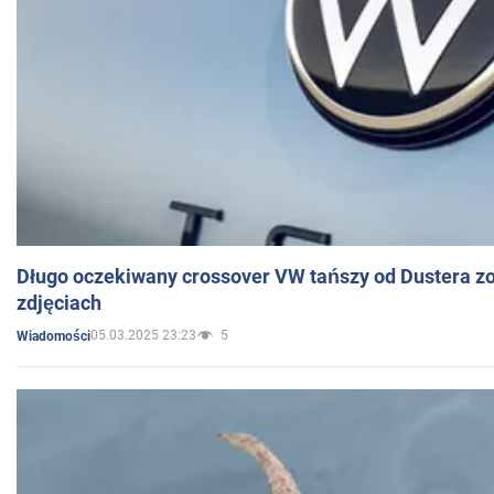
Długo oczekiwany crossover VW tańszy od Dustera zo
zdjęciach
05.03.2025 23:23
5
Wiadomości