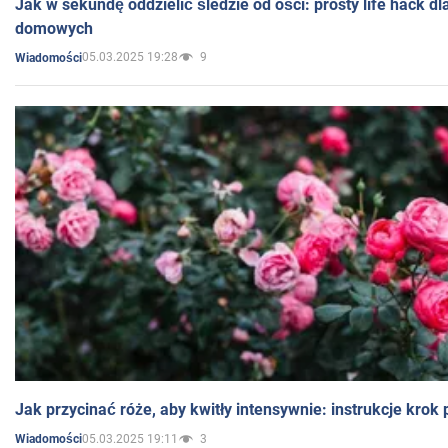
Jak w sekundę oddzielić śledzie od ości: prosty life hack d
domowych
05.03.2025 19:28
9
Wiadomości
Jak przycinać róże, aby kwitły intensywnie: instrukcje krok
05.03.2025 19:11
3
Wiadomości