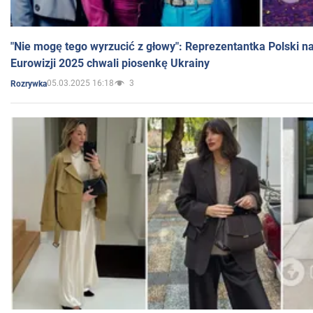
"Nie mogę tego wyrzucić z głowy": Reprezentantka Polski n
Eurowizji 2025 chwali piosenkę Ukrainy
05.03.2025 16:18
3
Rozrywka