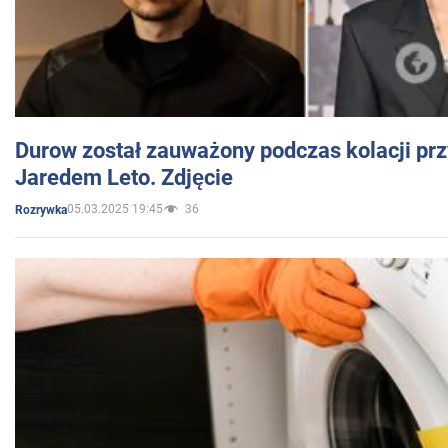
Durow został zauważony podczas kolacji prz
Jaredem Leto. Zdjęcie
05.03.2025 19:45
36
Rozrywka