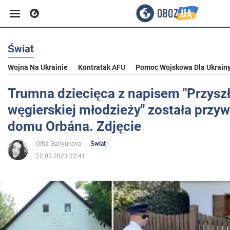
Świat
Biznes
Wojna Na Ukrainie
Kontratak AFU
Pomoc Wojskowa Dla Ukrain
Sport
Trumna dziecięca z napisem "Przysz
węgierskiej młodzieży" została przy
Rozrywka
domu Orbána. Zdjęcie
Olha Ganyukova
Świat
Życie
22.07.2023 22:41
Polityka
Społeczeństwo