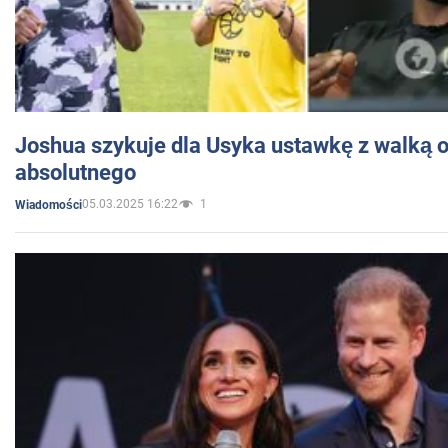
Joshua szykuje dla Usyka ustawkę z walką o 
absolutnego
05.03.2025 16:22
1
Wiadomości