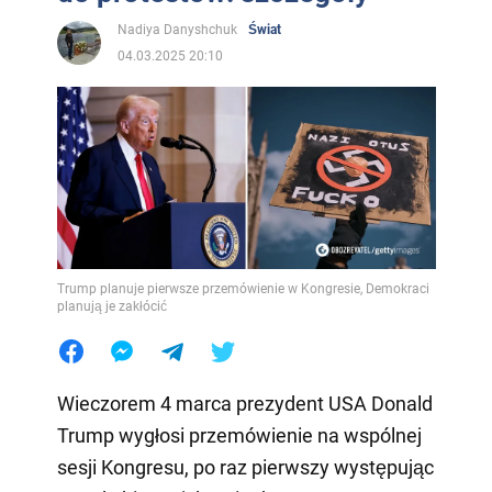
Nadiya Danyshchuk
Świat
04.03.2025 20:10
Trump planuje pierwsze przemówienie w Kongresie, Demokraci
planują je zakłócić
Wieczorem 4 marca prezydent USA Donald
Trump wygłosi przemówienie na wspólnej
sesji Kongresu, po raz pierwszy występując