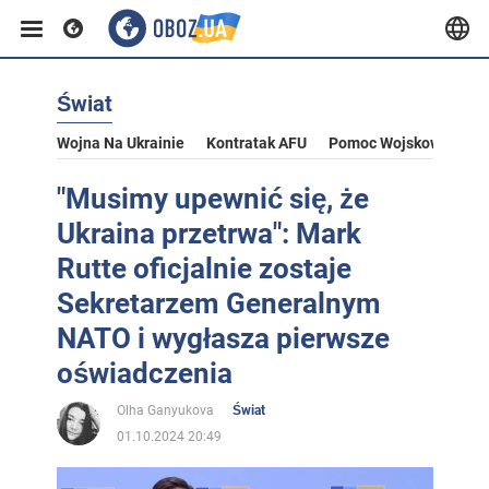
Świat
Wojna Na Ukrainie
Kontratak AFU
Pomoc Wojskowa Dla U
"Musimy upewnić się, że
Ukraina przetrwa": Mark
Rutte oficjalnie zostaje
Sekretarzem Generalnym
NATO i wygłasza pierwsze
oświadczenia
Olha Ganyukova
Świat
01.10.2024 20:49