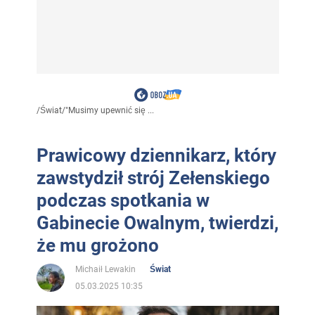
/
Świat
/
"Musimy upewnić się ...
Prawicowy dziennikarz, który
zawstydził strój Zełenskiego
podczas spotkania w
Gabinecie Owalnym, twierdzi,
że mu grożono
Michaił Lewakin
Świat
05.03.2025 10:35