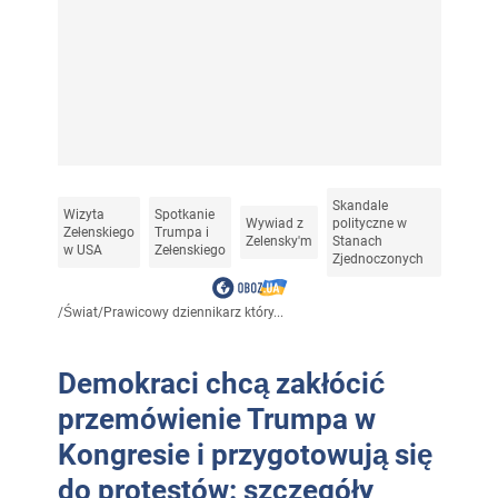
Skandale
Wizyta
Spotkanie
Wywiad z
polityczne w
Zełenskiego
Trumpa i
Zelensky'm
Stanach
w USA
Zełenskiego
Zjednoczonych
/
Świat
/
Prawicowy dziennikarz który...
Demokraci chcą zakłócić
przemówienie Trumpa w
Kongresie i przygotowują się
do protestów: szczegóły