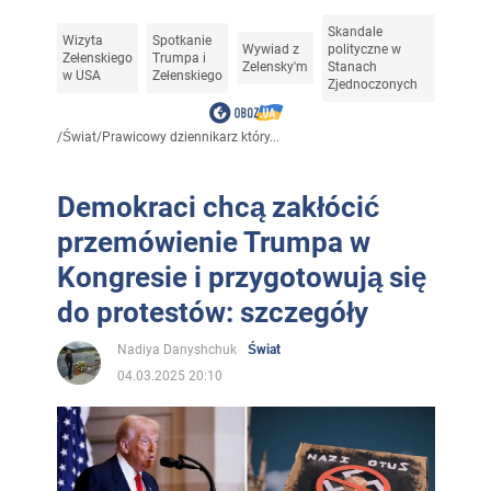
Skandale
Wizyta
Spotkanie
Wywiad z
polityczne w
Zełenskiego
Trumpa i
Zelensky'm
Stanach
w USA
Zełenskiego
Zjednoczonych
/
Świat
/
Prawicowy dziennikarz który...
Demokraci chcą zakłócić
przemówienie Trumpa w
Kongresie i przygotowują się
do protestów: szczegóły
Nadiya Danyshchuk
Świat
04.03.2025 20:10