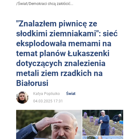
/
Świat
/
Demokraci chcą zakłócić...
"Znalazłem piwnicę ze
słodkimi ziemniakami": sieć
eksplodowała memami na
temat planów Łukaszenki
dotyczących znalezienia
metali ziem rzadkich na
Białorusi
Katya Popliuiko
Świat
04.03.2025 17:31