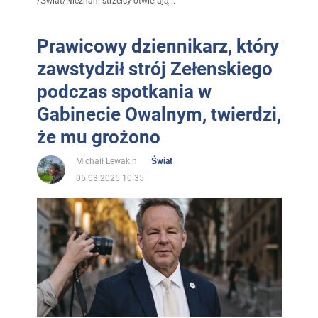
/
Świat
/
Nieznani strzelcy otwierają...
Prawicowy dziennikarz, który
zawstydził strój Zełenskiego
podczas spotkania w
Gabinecie Owalnym, twierdzi,
że mu grożono
Michaił Lewakin
Świat
05.03.2025 10:35