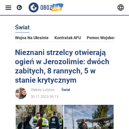
Świat
Wojna Na Ukrainie
Kontratak AFU
Pomoc Wojskowa Dla U
Nieznani strzelcy otwierają
ogień w Jerozolimie: dwóch
zabitych, 8 rannych, 5 w
stanie krytycznym
Oleksiy Lutykov
Świat
30.11.2023 09:13