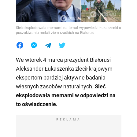
Sieć eksplodowała memami na temat wypowiedzi Łukaszenki o
poszukiwaniu metali ziem rzadkich na Białorusi
We wtorek 4 marca prezydent Białorusi
Aleksander Łukaszenka zlecił krajowym
ekspertom bardziej aktywne badania
własnych zasobów naturalnych.
Sieć
eksplodowała memami w odpowiedzi na
to oświadczenie.
REKLAMA