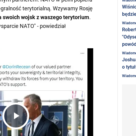
Wiadom
Wiśni
egralność terytorialną. Wzywamy Rosję
będzie
a swoich wojsk z waszego terytorium
.
Wiadom
wsparcie NATO" - powiedział
Rober
"Odyse
powó
Wiadom
Joshu
o tytu
Wiadom
Play