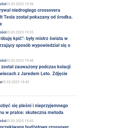
05.03.2025 19:58
ości
rywal niedrogiego crossovera
t Tesla został pokazany od środka.
e
05.03.2025 19:55
ości
róbuję kpić": były mistrz świata w
rzający sposób wypowiedział się o
05.03.2025 19:48
ości
 został zauważony podczas kolacji
wiecach z Jaredem Leto. Zdjęcie
05.03.2025 19:45
a
zbyć się pleśni i nieprzyjemnego
hu w pralce: skuteczna metoda
05.03.2025 19:45
ości
 oczekiwany budżetowy crossover