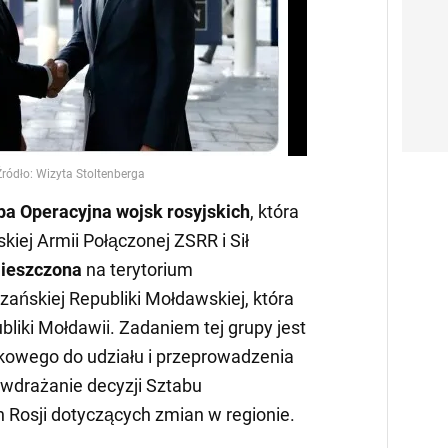
Video
pa Operacyjna wojsk rosyjskich
, która
kiej Armii Połączonej ZSRR i Sił
ieszczona
na terytorium
ańskiej Republiki Mołdawskiej, która
bliki Mołdawii. Zadaniem tej grupy jest
kowego do udziału i przeprowadzenia
 wdrażanie decyzji Sztabu
h Rosji dotyczących zmian w regionie.