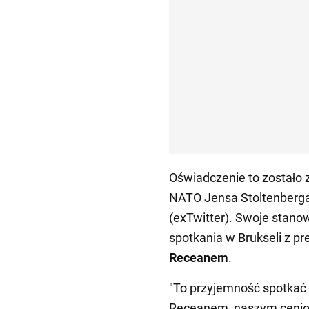
Oświadczenie to zostało 
NATO Jensa Stoltenberga
(exTwitter). Swoje stano
spotkania w Brukseli z p
Receanem
.
"To przyjemność spotkać
Receanem, naszym cenio