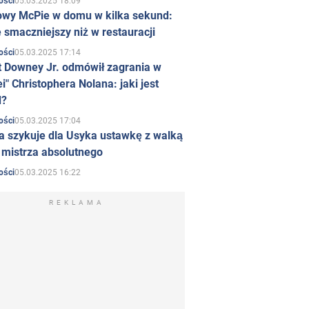
05.03.2025 18:09
ości
owy McPie w domu w kilka sekund:
 smaczniejszy niż w restauracji
05.03.2025 17:14
ości
t Downey Jr. odmówił zagrania w
i" Christophera Nolana: jaki jest
d?
05.03.2025 17:04
ości
a szykuje dla Usyka ustawkę z walką
ł mistrza absolutnego
05.03.2025 16:22
ości
REKLAMA