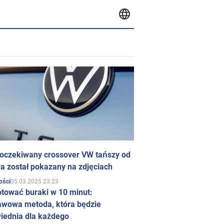
 oczekiwany crossover VW tańszy od
a został pokazany na zdjęciach
05.03.2025 23:23
ości
otować buraki w 10 minut:
awowa metoda, która będzie
iednia dla każdego