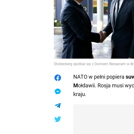
Stoltenberg spotkał się z Dorinem Receanem w Br
NATO w pełni popiera
suw
M
ołdawii. Rosja musi wy
kraju.