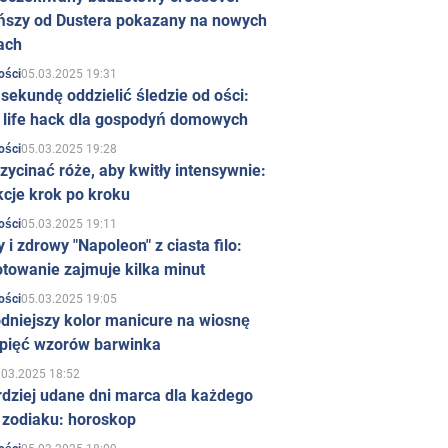
ńszy od Dustera pokazany na nowych
ach
05.03.2025 19:31
ości
sekundę oddzielić śledzie od ości:
y life hack dla gospodyń domowych
05.03.2025 19:28
ości
zycinać róże, aby kwitły intensywnie:
kcje krok po kroku
05.03.2025 19:11
ości
 i zdrowy "Napoleon" z ciasta filo:
towanie zajmuje kilka minut
05.03.2025 19:05
ości
dniejszy kolor manicure na wiosnę
 pięć wzorów barwinka
.03.2025 18:52
rdziej udane dni marca dla każdego
 zodiaku: horoskop