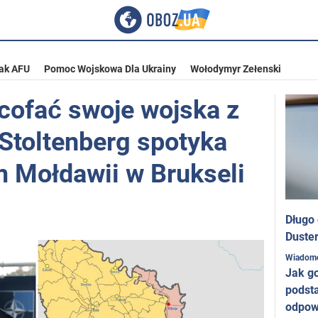
ak AFU
Pomoc Wojskowa Dla Ukrainy
Wołodymyr Zełenski
cofać swoje wojska z
 Stoltenberg spotyka
m Mołdawii w Brukseli
Długo
Duster
Wiadom
Jak g
podst
odpow