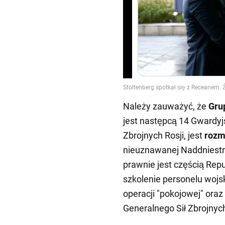
Należy zauważyć, że
Gru
jest następcą 14 Gwardyjs
Zbrojnych Rosji, jest
rozm
nieuznawanej Naddniestrz
prawnie jest częścią Repu
szkolenie personelu wojs
operacji "pokojowej" oraz
Generalnego Sił Zbrojnyc