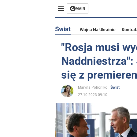
MAIN
Świat
Wojna Na Ukrainie
Kontrat
"Rosja musi wy
Naddniestrza":
się z premiere
Maryna Pohorilko
Świat
27.10.2023 09:10