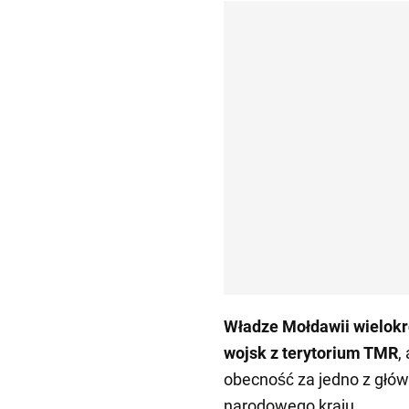
Władze Mołdawii wielokr
wojsk z terytorium TMR
,
obecność za jedno z głó
narodowego kraju.