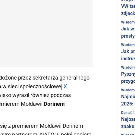
VW ta
zdjęci
Wiadom
Jak w 
prost
Wiadom
Jak pr
instru
Wiadom
Pyszny
złożone przez sekretarza generalnego
przygo
 w sieci społecznościowej
X
Wiadom
wisko wyraził również podczas
Najmo
remierem Mołdawii
Dorinem
2025:
05
Dama
Najba
 się z premierem Mołdawii Dorinem
znaku
nym partnerem. NATO w pełni popiera