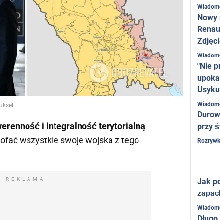
Wiadom
Nowy 
Renaul
Zdjęci
Wiadom
"Nie p
upoka
Usyku
Wiadom
ukseli
Durow
erenność i integralność terytorialną
przy ś
cofać wszystkie swoje wojska z tego
Rozrywk
REKLAMA
Jak po
zapac
Wiadom
Długo