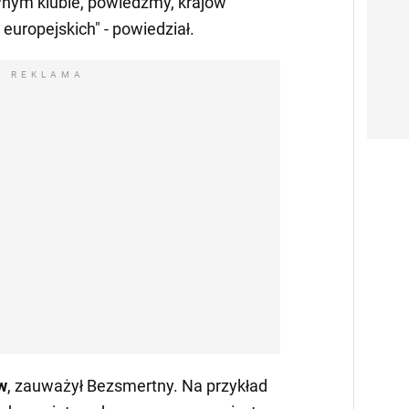
wnym klubie, powiedzmy, krajów
europejskich" - powiedział.
REKLAMA
w
, zauważył Bezsmertny. Na przykład