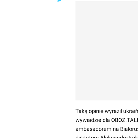
Taką opinię wyraził ukra
wywiadzie dla OBOZ.TALK.
ambasadorem na Białorusi
dyktatora Aleksandra Łuk