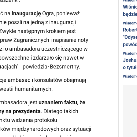
Wiadom
Wiśni
ść na
inaugurację
Ogra, ponieważ
będzie
ie poszli na jedną z inauguracji
Wiadom
Rober
 Zwykle następnym krokiem jest
"Odyse
Spraw Zagranicznych i napisanie noty
powó
odzi o ambasadora uczestniczącego w
Wiadom
o powszechne i zdarzało się nawet w
Joshu
uacjach" - powiedział Bezsmertny.
o tytu
Wiadom
kcje ambasad i konsulatów obejmują
westii humanitarnych.
ambasadora jest
uznaniem faktu, że
ny na prezydenta
. Dlatego takich
unktu widzenia protokołu
ków międzynarodowych oraz sytuacji