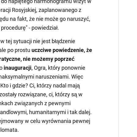
 do napiętego harmonogramu wizyt w
racji Rosyjskiej, zaplanowanego z
du na fakt, że nie może go naruszyć,
 procedurę" - powiedział.
 tej sytuacji nie jest błądzenie
le po prostu
uczciwe powiedzenie, że
ratyczne, nie możemy poprzeć
 o
inauguracji
, Ogra, który ponownie
k maksymalnymi naruszeniami. Więc
 Kto i gdzie? Ci, którzy nadal mają
zostały rozwiązane, ci, którzy są w
unkach związanych z pewnymi
ndlowymi, humanitarnymi i tak dalej.
odejmowany w celu wyrównania pewnej
plomata.