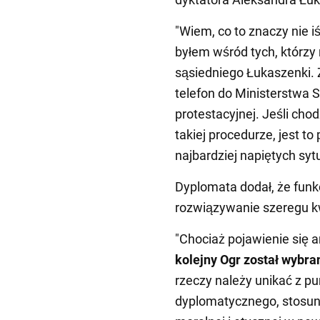
"Wiem, co to znaczy nie i
byłem wśród tych, którzy n
sąsiedniego Łukaszenki.
telefon do Ministerstwa 
protestacyjnej. Jeśli ch
takiej procedurze, jest t
najbardziej napiętych syt
Dyplomata dodał, że fun
rozwiązywanie szeregu k
"Chociaż pojawienie się 
kolejny Ogr został wybra
rzeczy należy unikać z p
dyplomatycznego, stosun