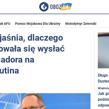
ak AFU
Pomoc Wojskowa Dla Ukrainy
Wołodymyr Zełenski
aśnia, dlaczego
owała się wysłać
adora na
utina
Długo
Duster
Wiadom
Jak g
podst
odpow