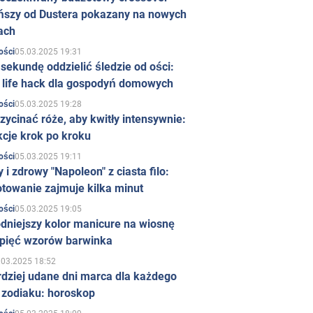
ńszy od Dustera pokazany na nowych
ach
05.03.2025 19:31
ości
sekundę oddzielić śledzie od ości:
y life hack dla gospodyń domowych
05.03.2025 19:28
ości
zycinać róże, aby kwitły intensywnie:
kcje krok po kroku
05.03.2025 19:11
ości
 i zdrowy "Napoleon" z ciasta filo:
towanie zajmuje kilka minut
05.03.2025 19:05
ości
dniejszy kolor manicure na wiosnę
 pięć wzorów barwinka
.03.2025 18:52
rdziej udane dni marca dla każdego
 zodiaku: horoskop