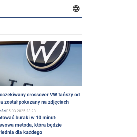
 oczekiwany crossover VW tańszy od
a został pokazany na zdjęciach
05.03.2025 23:23
ości
otować buraki w 10 minut:
awowa metoda, która będzie
iednia dla każdego