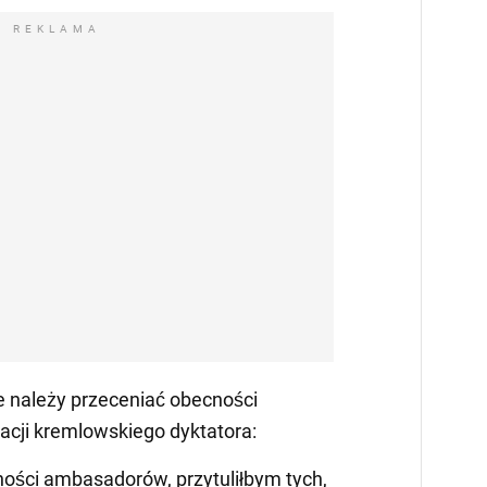
REKLAMA
e należy przeceniać obecności
cji kremlowskiego dyktatora:
ości ambasadorów, przytuliłbym tych,