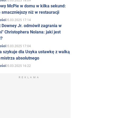
05.03.2025 18:09
ości
owy McPie w domu w kilka sekund:
 smaczniejszy niż w restauracji
05.03.2025 17:14
ości
t Downey Jr. odmówił zagrania w
i" Christophera Nolana: jaki jest
d?
05.03.2025 17:04
ości
a szykuje dla Usyka ustawkę z walką
ł mistrza absolutnego
05.03.2025 16:22
ości
REKLAMA