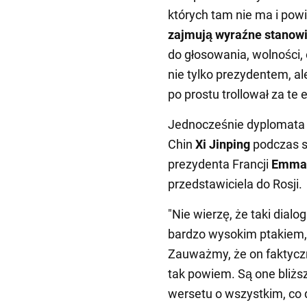
których tam nie ma i powie
zajmują wyraźne stanowi
do głosowania, wolności,
nie tylko prezydentem, al
po prostu trollował za te
Jednocześnie dyplomata o
Chin
Xi Jinping
podczas s
prezydenta Francji
Emman
przedstawiciela do Rosji.
"Nie wierzę, że taki dialo
bardzo wysokim ptakiem, n
Zauważmy, że on faktyczn
tak powiem. Są one bliższe
wersetu o wszystkim, co d