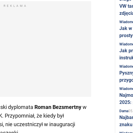
VW ta
REKLAMA
zdjęci
Wiadom
Jak w 
prost
Wiadom
Jak pr
instru
Wiadom
Pyszny
przygo
Wiadom
Najmo
2025:
iński dyplomata
Roman Bezsmertny
w
05
Dama
 Przypomniał, że kiedy był
Najba
, nie uczestniczył w inauguracji
znaku
aszenki.