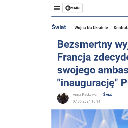
MAIN
Świat
Wojna Na Ukrainie
Kontrat
Bezsmertny wyj
Francja zdecyd
swojego ambas
"inaugurację" P
Anna Paskevych
Świat
07.05.2024 16:34