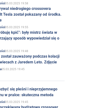
05.03.2025 19:58
ości
rywal niedrogiego crossovera
t Tesla został pokazany od środka.
e
05.03.2025 19:55
ości
róbuję kpić": były mistrz świata w
rzający sposób wypowiedział się o
05.03.2025 19:48
ości
 został zauważony podczas kolacji
wiecach z Jaredem Leto. Zdjęcie
05.03.2025 19:45
a
zbyć się pleśni i nieprzyjemnego
hu w pralce: skuteczna metoda
05.03.2025 19:45
ości
 oczekiwany budżetowy crossover