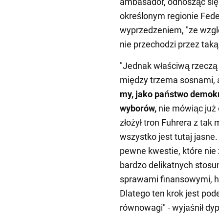
ambasador, odnosząc się
określonym regionie Fede
wyprzedzeniem, "ze wzglę
nie przechodzi przez taką
"Jednak właściwą rzeczą w
między trzema sosnami, a
my, jako państwo demok
wyborów,
nie mówiąc już
złożył tron Fuhrera z ta
wszystko jest tutaj jasne.
pewne kwestie, które nie 
bardzo delikatnych stos
sprawami finansowymi, ha
Dlatego ten krok jest p
równowagi" - wyjaśnił dy