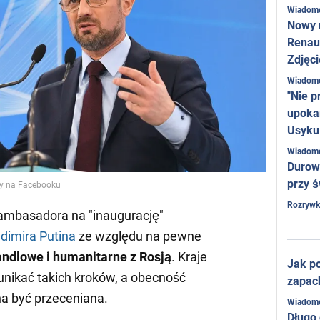
Wiadom
Nowy 
Renaul
Zdjęci
Wiadom
"Nie p
upoka
Usyku
Wiadom
Durow
przy ś
ny na Facebooku
Rozrywk
 ambasadora na "inaugurację"
dimira Putina
ze względu na pewne
andlowe i humanitarne z Rosją
. Kraje
Jak po
nikać takich kroków, a obecność
zapac
a być przeceniana.
Wiadom
Długo