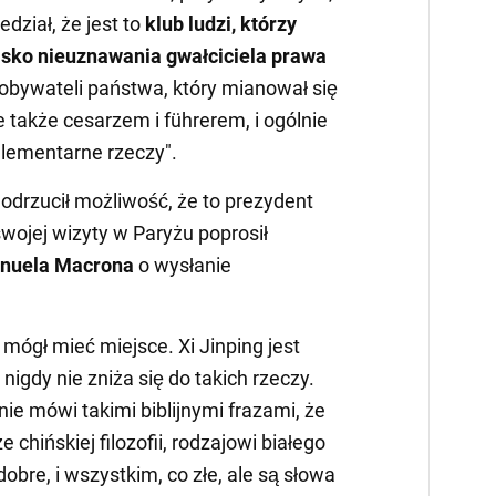
dział, że jest to
klub ludzi, którzy
sko nieuznawania gwałciciela prawa
 obywateli państwa, który mianował się
e także cesarzem i führerem, i ogólnie
 elementarne rzeczy".
drzucił możliwość, że to prezydent
wojej wizyty w Paryżu poprosił
uela Macrona
o wysłanie
g mógł mieć miejsce. Xi Jinping jest
igdy nie zniża się do takich rzeczy.
ie mówi takimi biblijnymi frazami, że
 chińskiej filozofii, rodzajowi białego
obre, i wszystkim, co złe, ale są słowa