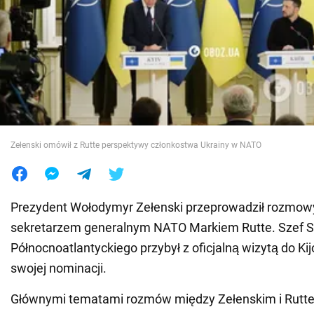
Wojna na Ukrainie
Świat
Jedzenie
Zełenski omówił z Rutte perspektywy członkostwa Ukrainy w NATO
Prezydent Wołodymyr Zełenski przeprowadził rozmo
sekretarzem generalnym NATO Markiem Rutte. Szef S
Północnoatlantyckiego przybył z oficjalną wizytą do Ki
swojej nominacji.
Głównymi tematami rozmów między Zełenskim i Rutte