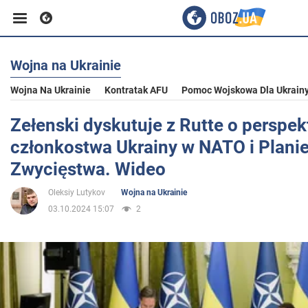
Wojna na Ukrainie
Biznes
Wojna Na Ukrainie
Kontratak AFU
Pomoc Wojskowa Dla Ukrain
Sport
Zełenski dyskutuje z Rutte o perspe
członkostwa Ukrainy w NATO i Plani
Rozrywka
Zwycięstwa. Wideo
Oleksiy Lutykov
Wojna na Ukrainie
Życie
03.10.2024 15:07
2
Polityka
Społeczeństwo