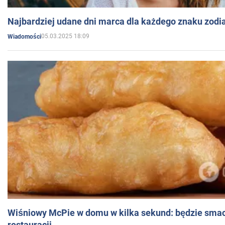
Najbardziej udane dni marca dla każdego znaku zodi
05.03.2025 18:09
Wiadomości
Wiśniowy McPie w domu w kilka sekund: będzie smac
restauracji