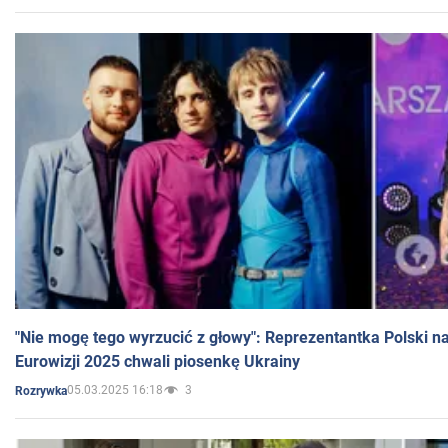
"Nie mogę tego wyrzucić z głowy": Reprezentantka Polski n
Eurowizji 2025 chwali piosenkę Ukrainy
05.03.2025 16:18
3
Rozrywka