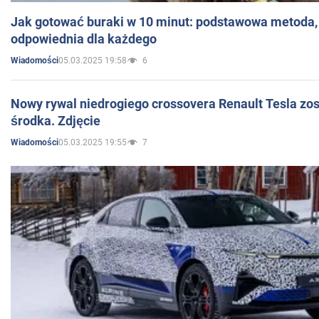
Jak gotować buraki w 10 minut: podstawowa metoda, 
odpowiednia dla każdego
05.03.2025 19:58
6
Wiadomości
Nowy rywal niedrogiego crossovera Renault Tesla zo
środka. Zdjęcie
05.03.2025 19:55
7
Wiadomości