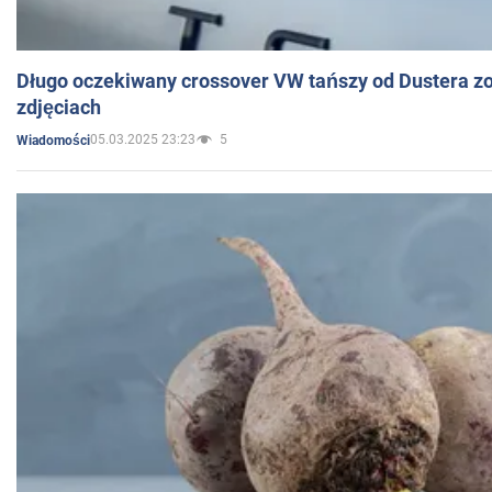
Długo oczekiwany crossover VW tańszy od Dustera zo
zdjęciach
05.03.2025 23:23
5
Wiadomości