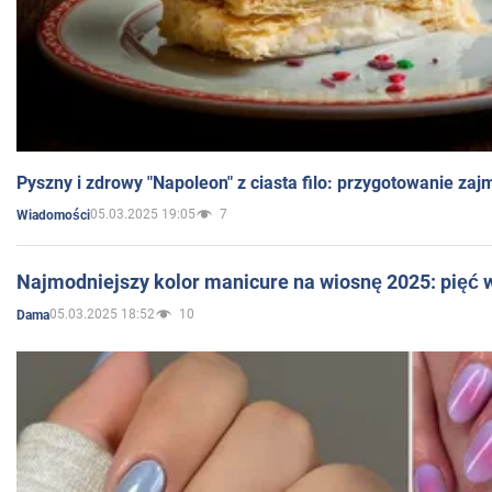
Pyszny i zdrowy "Napoleon" z ciasta filo: przygotowanie zaj
05.03.2025 19:05
7
Wiadomości
Najmodniejszy kolor manicure na wiosnę 2025: pięć
05.03.2025 18:52
10
Dama