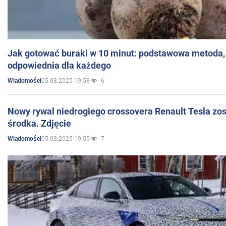
Jak gotować buraki w 10 minut: podstawowa metoda, 
odpowiednia dla każdego
05.03.2025 19:58
6
Wiadomości
Nowy rywal niedrogiego crossovera Renault Tesla zo
środka. Zdjęcie
05.03.2025 19:55
7
Wiadomości