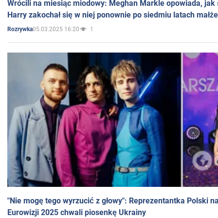
Wrócili na miesiąc miodowy: Meghan Markle opowiada, jak s
Harry zakochał się w niej ponownie po siedmiu latach małż
05.03.2025 16:20
1
Rozrywka
"Nie mogę tego wyrzucić z głowy": Reprezentantka Polski n
Eurowizji 2025 chwali piosenkę Ukrainy