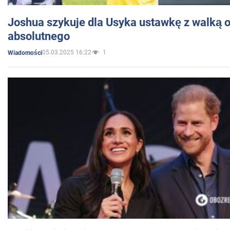
Joshua szykuje dla Usyka ustawkę z walką o 
absolutnego
05.03.2025 16:22
1
Wiadomości