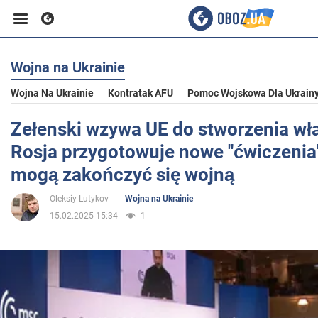
Wojna na Ukrainie
Biznes
Wojna Na Ukrainie
Kontratak AFU
Pomoc Wojskowa Dla Ukrain
Sport
Zełenski wzywa UE do stworzenia wła
Rosja przygotowuje nowe "ćwiczenia"
Rozrywka
mogą zakończyć się wojną
Oleksiy Lutykov
Wojna na Ukrainie
Życie
15.02.2025 15:34
1
Polityka
Społeczeństwo