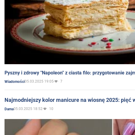
Pyszny i zdrowy "Napoleon" z ciasta filo: przygotowanie zaj
05.03.2025 19:05
7
Wiadomości
Najmodniejszy kolor manicure na wiosnę 2025: pięć
05.03.2025 18:52
10
Dama