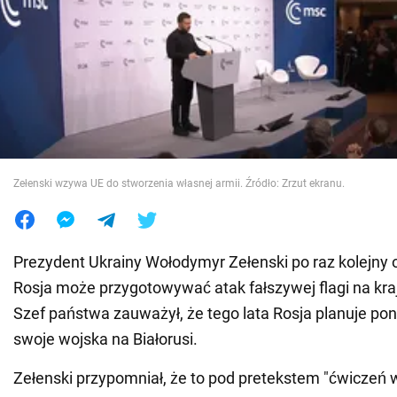
Wojna na Ukrainie
Świat
Jedzenie
Zełenski wzywa UE do stworzenia własnej armii. Źródło: Zrzut ekranu.
Prezydent Ukrainy Wołodymyr Zełenski po raz kolejny o
Rosja może przygotowywać atak fałszywej flagi na kraj
Szef państwa zauważył, że tego lata Rosja planuje po
swoje wojska na Białorusi.
Zełenski przypomniał, że to pod pretekstem "ćwiczeń