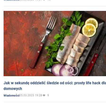
Jak w sekundę oddzielić śledzie od ości: prosty life hack d
domowych
05.03.2025 19:28
9
Wiadomości