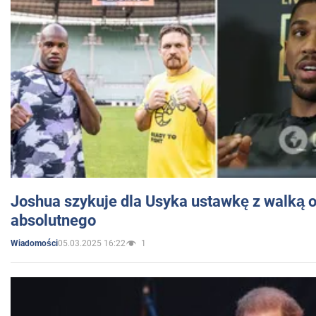
Joshua szykuje dla Usyka ustawkę z walką o 
absolutnego
05.03.2025 16:22
1
Wiadomości