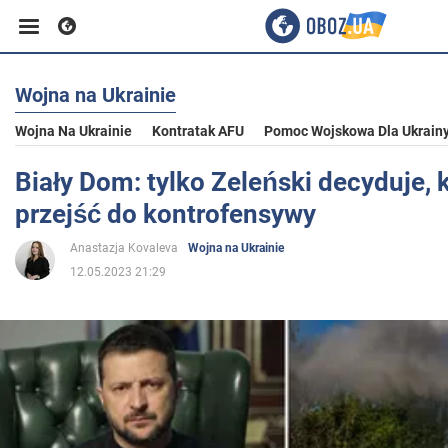
Wojna na Ukrainie
Biznes
Wojna Na Ukrainie
Kontratak AFU
Pomoc Wojskowa Dla Ukrain
Sport
Biały Dom: tylko Zeleński decyduje, 
przejść do kontrofensywy
Rozrywka
Anastazja Kovaleva
Wojna na Ukrainie
12.05.2023 21:29
Życie
Polityka
Społeczeństwo