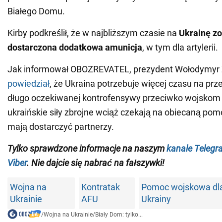
Białego Domu.
Kirby podkreślił, że w najbliższym czasie na
Ukrainę zo
dostarczona dodatkowa amunicja
, w tym dla artylerii.
Jak informował OBOZREVATEL, prezydent Wołodymyr 
powiedział
, że Ukraina potrzebuje więcej czasu na pr
długo oczekiwanej kontrofensywy przeciwko wojskom 
ukraińskie siły zbrojne wciąż czekają na obiecaną po
mają dostarczyć partnerzy.
Tylko
sprawdzone informacje na naszym
kanale Telegr
Viber
. Nie dajcie się nabrać na fałszywki!
Wojna na
Kontratak
Pomoc wojskowa dl
Ukrainie
AFU
Ukrainy
/
Wojna na Ukrainie
/
Biały Dom: tylko...