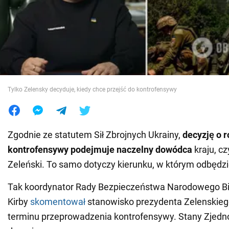
Wojna na Ukrainie
Świat
Jedzenie
Tylko Zelensky decyduje, kiedy chce przejść do kontrofensywy
Zgodnie ze statutem Sił Zbrojnych Ukrainy,
decyzję o 
kontrofensywy podejmuje naczelny dowódca
kraju, c
Zeleński. To samo dotyczy kierunku, w którym odbędzie
Tak koordynator Rady Bezpieczeństwa Narodowego B
Kirby
skomentował
stanowisko prezydenta Zelenskieg
terminu przeprowadzenia kontrofensywy. Stany Zjed