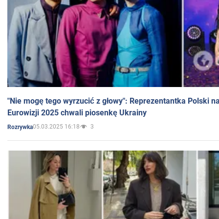
"Nie mogę tego wyrzucić z głowy": Reprezentantka Polski n
Eurowizji 2025 chwali piosenkę Ukrainy
05.03.2025 16:18
3
Rozrywka