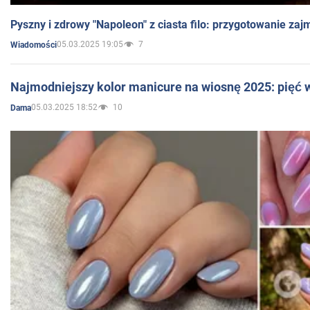
Pyszny i zdrowy "Napoleon" z ciasta filo: przygotowanie zaj
05.03.2025 19:05
7
Wiadomości
Najmodniejszy kolor manicure na wiosnę 2025: pięć
05.03.2025 18:52
10
Dama