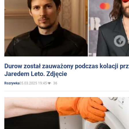
Durow został zauważony podczas kolacji prz
Jaredem Leto. Zdjęcie
05.03.2025 19:45
36
Rozrywka