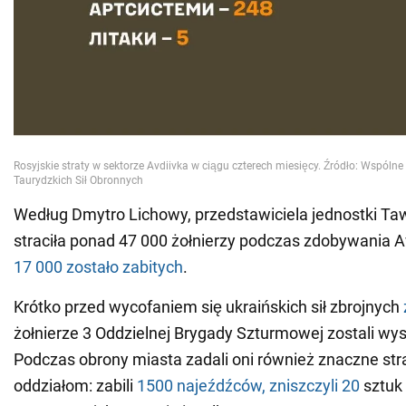
Według Dmytro Lichowy, przedstawiciela jednostki Taw
straciła ponad 47 000 żołnierzy podczas zdobywania A
17 000 zostało zabitych
.
Krótko przed wycofaniem się ukraińskich sił zbrojnych
żołnierze 3 Oddzielnej Brygady Szturmowej zostali wy
Podczas obrony miasta zadali oni również znaczne str
oddziałom: zabili
1500 najeźdźców, zniszczyli 20
sztuk 