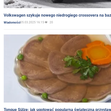
Volkswagen szykuje nowego niedrogiego crossovera na bazi
05.03.2025 16:15
20
Wiadomości
Tongue Sülze: jak ugotować popularną świąteczną przysta