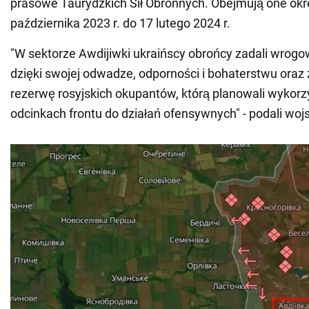
prasowe Taurydzkich Sił Obronnych. Obejmują one okr
października 2023 r. do 17 lutego 2024 r.
"W sektorze Awdijiwki ukraińscy obrońcy zadali wrogo
dzięki swojej odwadze, odporności i bohaterstwu oraz 
rezerwę rosyjskich okupantów, którą planowali wykorz
odcinkach frontu do działań ofensywnych" - podali woj