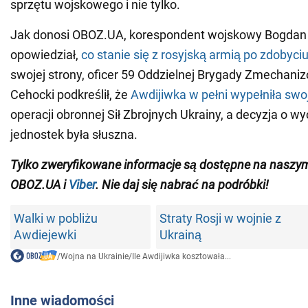
sprzętu wojskowego i nie tylko.
Jak donosi OBOZ.UA, korespondent wojskowy Bogdan
opowiedział,
co stanie się z rosyjską armią po zdobyci
swojej strony, oficer 59 Oddzielnej Brygady Zmechaniz
Cehocki podkreślił, że
Awdijiwka w pełni wypełniła swo
operacji obronnej Sił Zbrojnych Ukrainy, a decyzja o w
jednostek była słuszna.
Tylko
zweryfikowane informacje są dostępne na nasz
OBOZ.UA i
Viber
. Nie daj się nabrać na podróbki!
Walki w pobliżu
Straty Rosji w wojnie z
Awdiejewki
Ukrainą
/
Wojna na Ukrainie
/
Ile Awdijiwka kosztowała...
Inne wiadomości