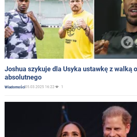
Joshua szykuje dla Usyka ustawkę z walką o 
absolutnego
05.03.2025 16:22
1
Wiadomości