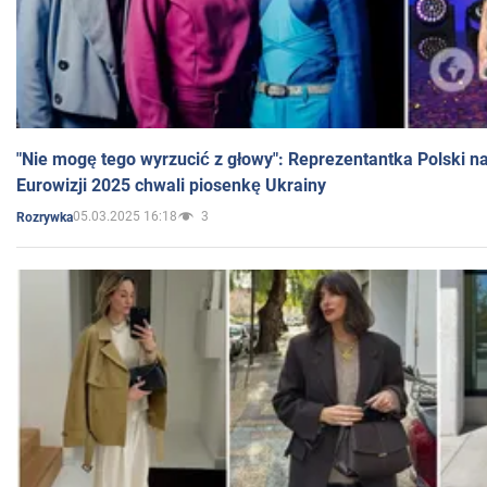
"Nie mogę tego wyrzucić z głowy": Reprezentantka Polski n
Eurowizji 2025 chwali piosenkę Ukrainy
05.03.2025 16:18
3
Rozrywka