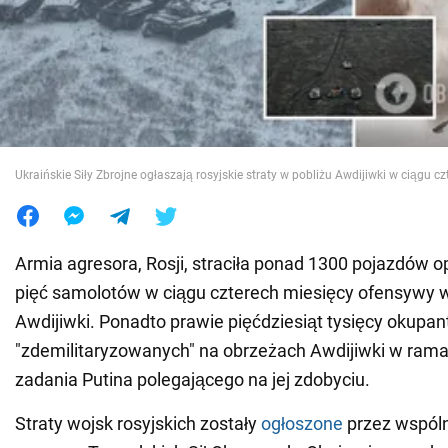
Wojna na Ukrainie
Świat
Jedzenie
Ukraińskie Siły Zbrojne ogłaszają rosyjskie straty w pobliżu Awdijiwki w ciągu c
Armia agresora, Rosji, straciła ponad 1300 pojazdów 
pięć samolotów w ciągu czterech miesięcy ofensywy 
Awdijiwki. Ponadto prawie pięćdziesiąt tysięcy okupa
"zdemilitaryzowanych" na obrzeżach Awdijiwki w ramac
zadania Putina polegającego na jej zdobyciu.
Straty wojsk rosyjskich zostały
ogłoszone
przez wspól