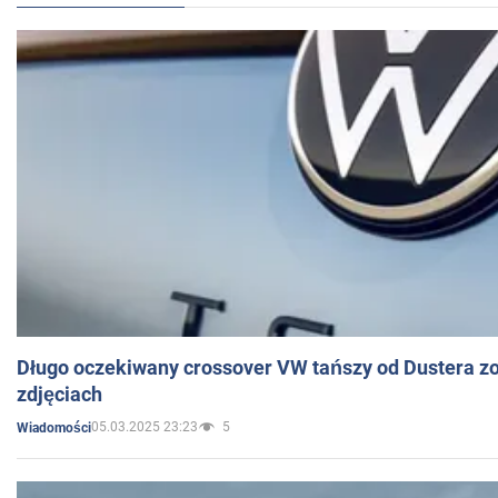
Długo oczekiwany crossover VW tańszy od Dustera zo
zdjęciach
05.03.2025 23:23
5
Wiadomości