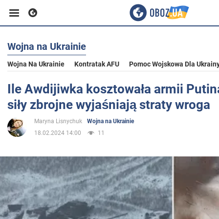
Wojna na Ukrainie
Biznes
Wojna Na Ukrainie
Kontratak AFU
Pomoc Wojskowa Dla Ukrain
Sport
Ile Awdijiwka kosztowała armii Putin
siły zbrojne wyjaśniają straty wroga
Rozrywka
Maryna Lisnychuk
Wojna na Ukrainie
18.02.2024 14:00
11
Życie
Polityka
Społeczeństwo