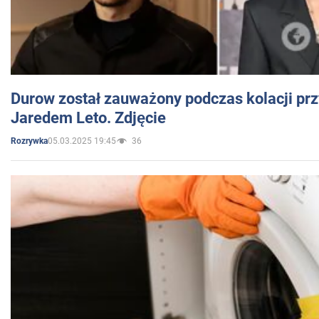
Durow został zauważony podczas kolacji prz
Jaredem Leto. Zdjęcie
05.03.2025 19:45
36
Rozrywka