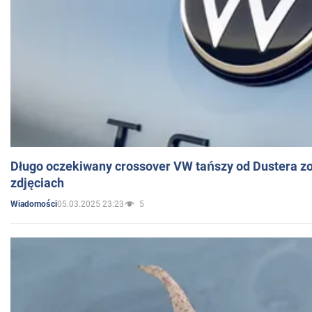
Długo oczekiwany crossover VW tańszy od Dustera zo
zdjęciach
05.03.2025 23:23
5
Wiadomości