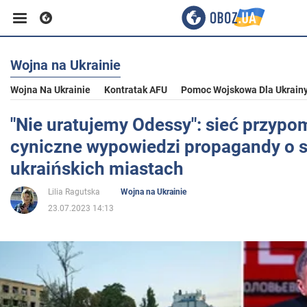
Wojna na Ukrainie
Biznes
Wojna Na Ukrainie
Kontratak AFU
Pomoc Wojskowa Dla Ukrain
Sport
"Nie uratujemy Odessy": sieć przypo
cyniczne wypowiedzi propagandy o s
Rozrywka
ukraińskich miastach
Lilia Ragutska
Wojna na Ukrainie
Życie
23.07.2023 14:13
Polityka
Społeczeństwo