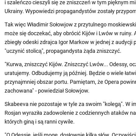
i szaleńczo cieszyli się ze zniszczeń w tym pięknym m
Ukrainy. Wypowiedzi propagandystów zostały przypom
Tak więc Władimir Sołowjow z przytulnego moskiewski
może się doczekać, aby obrócić Kijów i Lwów w ruiny. 
zbiegły odeski zdrajca Igor Markow w jednej z audycji
"uczynić stolicą", propagandysta żąda zniszczyć.
"Kurwa, zniszczyć Kijów. Zniszczyć Lwów... Odessy, oc
uratujemy. Odbudujemy ją później. Będzie o wiele łatwi
przynajmniej obszar portu. Pamiętam, że Opera powin
zachowana" - powiedział Sołowjow.
Skabeeva nie pozostaje w tyle za swoim "kolegą". W i
Rosjan wyraziła zadowolenie z codziennych ataków n
których giną i są ranni cywile.
"O Odessie, jeśli mogę, dosłownie kilka słów. Oczywiśc