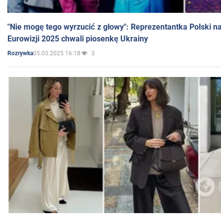
"Nie mogę tego wyrzucić z głowy": Reprezentantka Polski n
Eurowizji 2025 chwali piosenkę Ukrainy
05.03.2025 16:18
3
Rozrywka