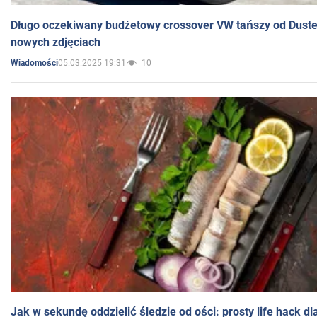
Długo oczekiwany budżetowy crossover VW tańszy od Dust
nowych zdjęciach
05.03.2025 19:31
10
Wiadomości
Jak w sekundę oddzielić śledzie od ości: prosty life hack d