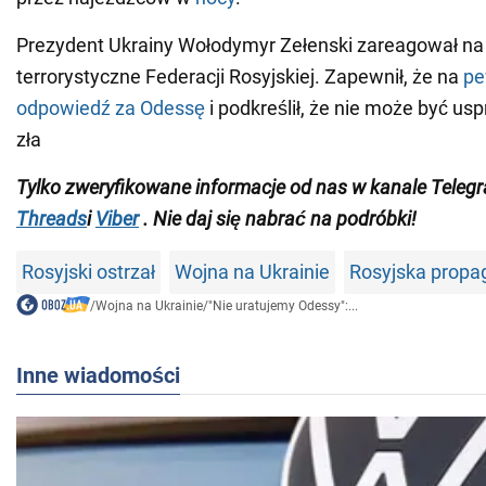
Prezydent Ukrainy Wołodymyr Zełenski zareagował na
terrorystyczne Federacji Rosyjskiej. Zapewnił, że na
pe
odpowiedź za Odessę
i podkreślił, że nie może być usp
zła
Tylko zweryfikowane informacje od nas w kanale Teleg
Threads
i
Viber
. Nie daj się nabrać na podróbki!
Rosyjski ostrzał
Wojna na Ukrainie
Rosyjska propa
/
Wojna na Ukrainie
/
"Nie uratujemy Odessy":...
Inne wiadomości