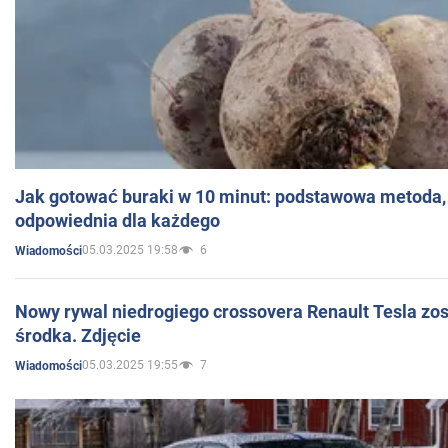
Jak gotować buraki w 10 minut: podstawowa metoda, 
odpowiednia dla każdego
05.03.2025 19:58
6
Wiadomości
Nowy rywal niedrogiego crossovera Renault Tesla zo
środka. Zdjęcie
05.03.2025 19:55
7
Wiadomości