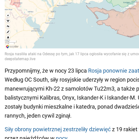
Przypomnijmy, że w nocy 23 lipca
Rosja ponownie zaa
Według OC South, siły rosyjskie uderzyły w region poc
manewrującymi Kh-22 z samolotów Tu22m3, a także 
balistycznymi Kalibras, Onyx, Iskander-K i Iskander-M
zostały budynki mieszkalne i katedra, ponad dwadzieś
rannych, jeden cywil zginął.
Siły obrony powietrznej zestrzeliły dziewięć
z 19 rakiet
przez najeźdźców w
nocy
.