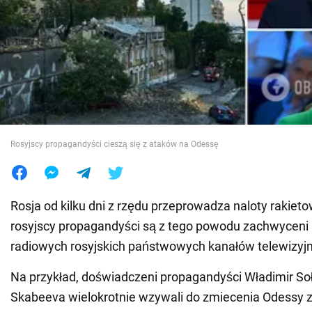
Wojna na Ukrainie
Świat
Jedzenie
Rosyjscy propagandyści cieszą się z ataków na Odessę
Rosja od kilku dni z rzędu przeprowadza naloty rakiet
rosyjscy propagandyści są z tego powodu zachwyceni 
radiowych rosyjskich państwowych kanałów telewizyj
Na przykład, doświadczeni propagandyści Władimir So
Skabeeva wielokrotnie wzywali do zmiecenia Odessy z