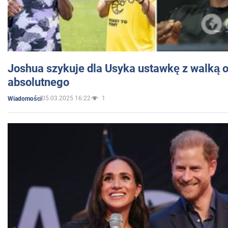
Joshua szykuje dla Usyka ustawkę z walką o 
absolutnego
05.03.2025 16:22
1
Wiadomości