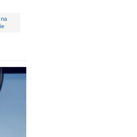
 na
ie