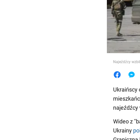
Jedzeni
Najeźdźcy wzbil
Ukraińscy 
mieszkańcy
najeźdźcy 
Wideo z "b
Ukrainy
po
Graniczna 