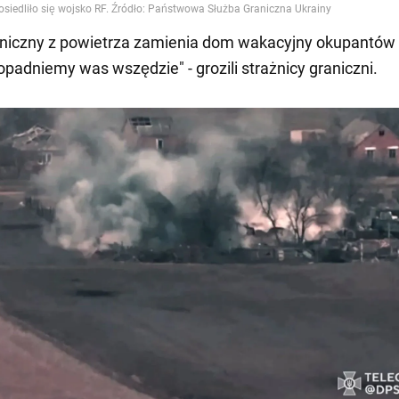
aniczny z powietrza zamienia dom wakacyjny okupantó
padniemy was wszędzie" - grozili strażnicy graniczni.