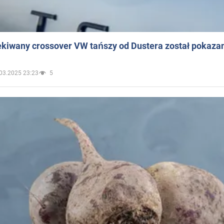
ekiwany crossover VW tańszy od Dustera został pokaza
03.2025 23:23
5