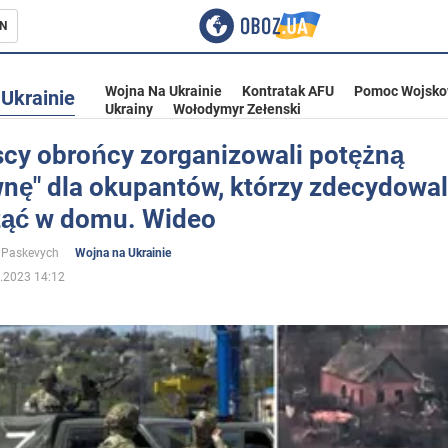
N
Wojna Na Ukrainie
Kontratak AFU
Pomoc Wojsko
Ukrainie
Ukrainy
Wołodymyr Zełenski
scy obrońcy zorganizowali potężną
nę" dla okupantów, którzy zdecydowali
ka
ąć w domu. Wideo
 Paskevych
Wojna na Ukrainie
.2023 14:12
eństwo
a Ukrainie