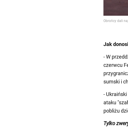
Jak donos
- W przed
czerwcu Fe
przygranic
sumski i c
- Ukraińsk
ataku "sza
pobliżu dz
Tylko zwer