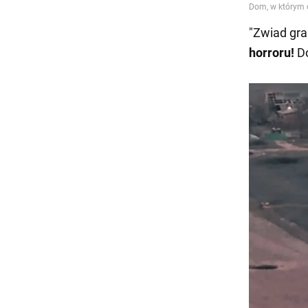
"Zwiad gr
horroru!
Do