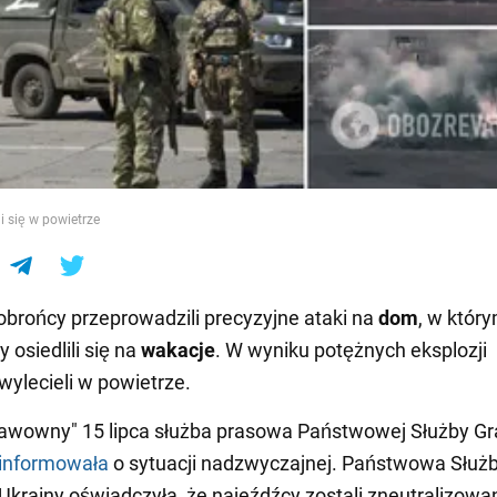
e
i się w powietrze
obrońcy przeprowadzili precyzyjne ataki na
dom
, w któr
 osiedlili się na
wakacje
. W wyniku potężnych eksplozji
wylecieli w powietrze.
awowny" 15 lipca służba prasowa Państwowej Służby Gr
informowała
o sytuacji nadzwyczajnej. Państwowa Służ
Ukrainy oświadczyła, że najeźdźcy zostali zneutralizowa