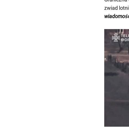
zwiad lotn
wiadomośc