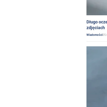
Długo ocz
zdjęciach
05.
Wiadomości