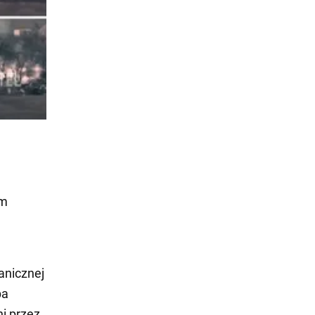
ym
anicznej
ba
ni przez