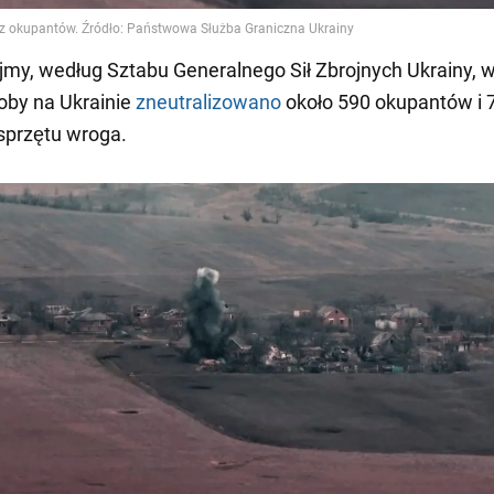
my, według Sztabu Generalnego Sił Zbrojnych Ukrainy, w
doby na Ukrainie
zneutralizowano
około 590 okupantów i 
sprzętu wroga.