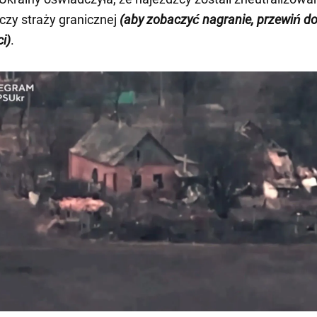
iczy straży granicznej
(aby zobaczyć nagranie, przewiń d
i)
.