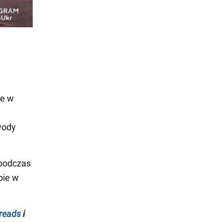
że w
wody
podczas
bie w
reads
i