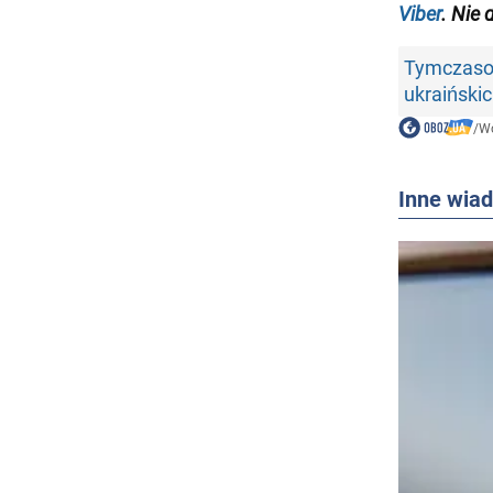
Viber
. Nie 
Tymczaso
ukraiński
/
Wo
Inne wia