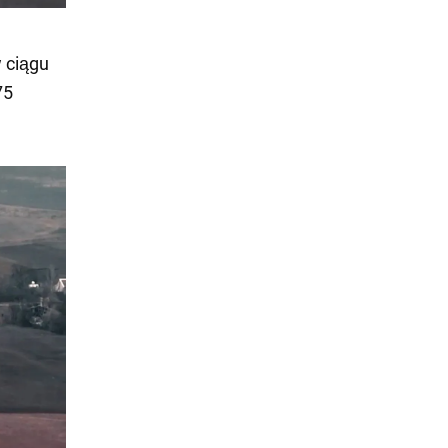
 ciągu
75