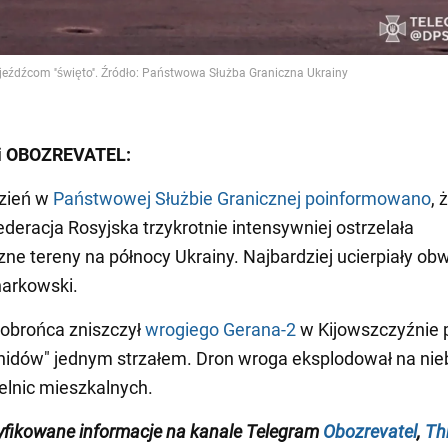
i OBOZREVATEL:
dzień w
Państwowej Służbie Granicznej poinformowano
, 
deracja Rosyjska trzykrotnie intensywniej ostrzelała
zne tereny na północy Ukrainy. Najbardziej ucierpiały ob
harkowski.
i obrońca zniszczył
wrogiego Gerana-2
w Kijowszczyźnie 
hidów" jednym strzałem. Dron wroga eksplodował na nie
ielnic mieszkalnych.
yfikowane informacje na kanale Telegram
Obozrevatel
,
Th