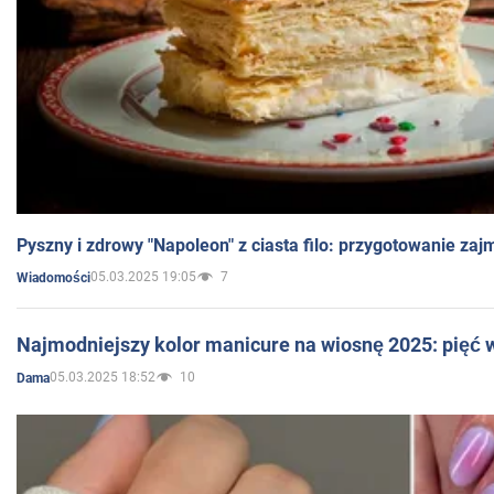
Pyszny i zdrowy "Napoleon" z ciasta filo: przygotowanie zaj
05.03.2025 19:05
7
Wiadomości
Najmodniejszy kolor manicure na wiosnę 2025: pięć
05.03.2025 18:52
10
Dama