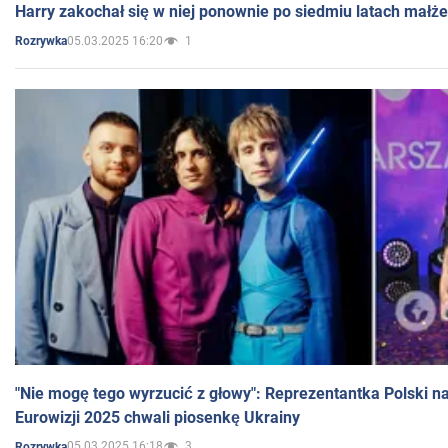
Harry zakochał się w niej ponownie po siedmiu latach małż
05.03.2025 16:20
1
Rozrywka
"Nie mogę tego wyrzucić z głowy": Reprezentantka Polski n
Eurowizji 2025 chwali piosenkę Ukrainy
05.03.2025 16:18
3
Rozrywka