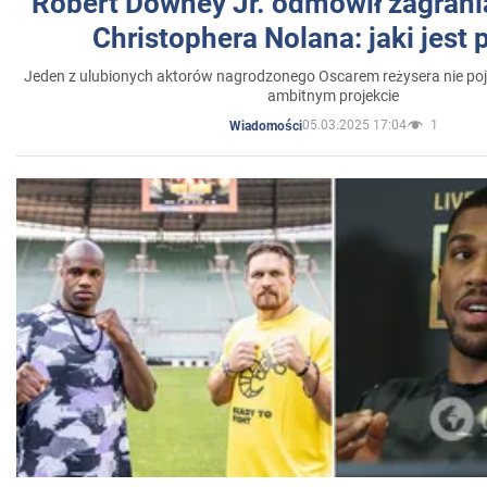
Robert Downey Jr. odmówił zagrani
Christophera Nolana: jaki jest
Jeden z ulubionych aktorów nagrodzonego Oscarem reżysera nie poja
ambitnym projekcie
05.03.2025 17:04
1
Wiadomości