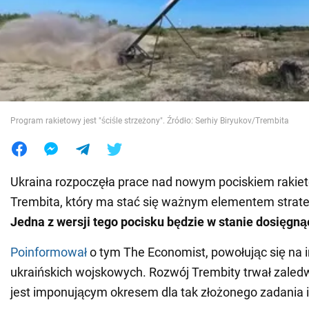
Wojna na Ukrainie
Świat
Jedzenie
Program rakietowy jest "ściśle strzeżony". Źródło: Serhiy Biryukov/Trembita
Ukraina rozpoczęła prace nad nowym pociskiem raki
Trembita, który ma stać się ważnym elementem strateg
Jedna z wersji tego pocisku będzie w stanie dosięg
Poinformował
o tym The Economist, powołując się na 
ukraińskich wojskowych. Rozwój Trembity trwał zaledwi
jest imponującym okresem dla tak złożonego zadania i