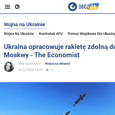
Wojna na Ukrainie
Biznes
Wojna Na Ukrainie
Kontratak AFU
Pomoc Wojskowa Dla Ukrain
Sport
Ukraina opracowuje rakietę zdolną 
Moskwy - The Economist
Rozrywka
Olha Ganyukova
Wojna na Ukrainie
24.12.2024 14:25
4
Życie
Polityka
Społeczeństwo