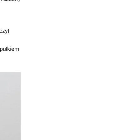
czył
 pułkiem