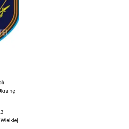
ch
Ukrainę
23
Wielkiej