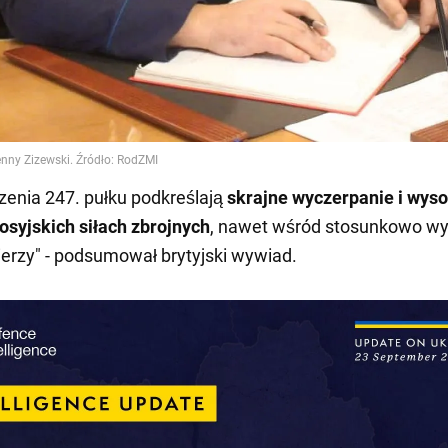
enia 247. pułku podkreślają
skrajne wyczerpanie i wys
rosyjskich siłach zbrojnych
, nawet wśród stosunkowo wy
ierzy" - podsumował brytyjski wywiad.