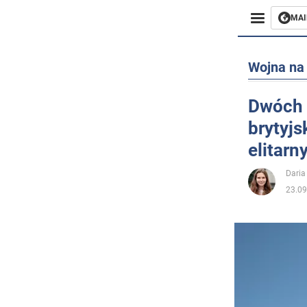
MAI
Biznes
Wojna na 
Sport
Dwóch 
brytyjs
Rozryw
elitar
Życie
Daria
23.09
Polityka
Społecz
Wojna n
Świat