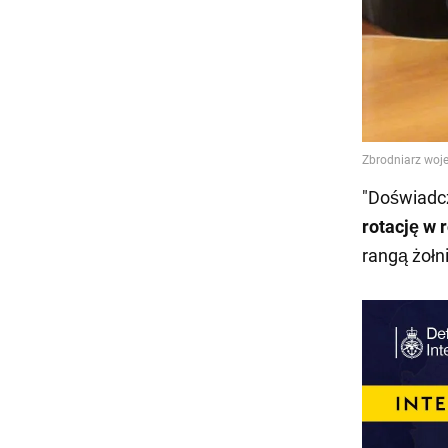
"Doświadcz
rotację w 
rangą żołn