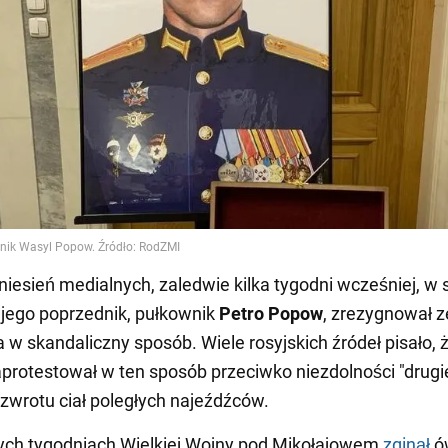
iesień medialnych, zaledwie kilka tygodni wcześniej, w 
 jego poprzednik, pułkownik
Petro Popow
, zrezygnował z
 w skandaliczny sposób. Wiele rosyjskich źródeł pisało, 
protestował w ten sposób przeciwko niezdolności "drugie
 zwrotu ciał poległych najeźdźców.
ych tygodniach Wielkiej Wojny pod Mikołajowem
zginął
ó