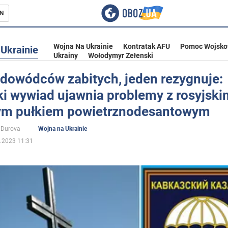
N
Wojna Na Ukrainie
Kontratak AFU
Pomoc Wojsko
Ukrainie
Ukrainy
Wołodymyr Zełenski
dowódców zabitych, jeden rezygnuje:
ki wywiad ujawnia problemy z rosyjski
ka
nym pułkiem powietrznodesantowym
 Durova
Wojna na Ukrainie
.2023 11:31
eństwo
a Ukrainie