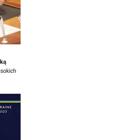
oką
sokich