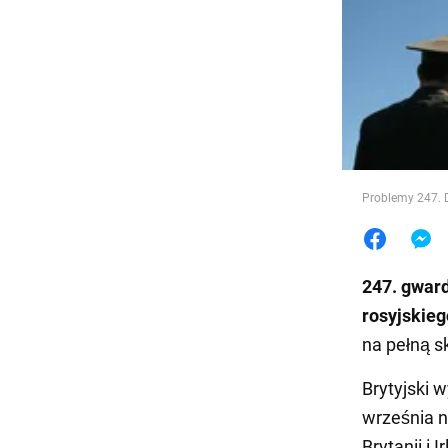
Jedzeni
Problemy 247. 
247. gwar
rosyjskieg
na pełną s
Brytyjski 
września n
Brytanii i 