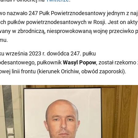
wo nazwało 247 Pułk Powietrznodesantowy jednym z naj
ch pułków powietrznodesantowych w Rosji. Jest on akt
any w zbrodniczą, niesprowokowaną wojnę przeciwko 
emu.
u września 2023 r. dowódca 247. pułku
odesantowego, pułkownik
Wasyl Popow
, został rzekomo 
wej linii frontu (kierunek Orichiw, obwód zaporoski).