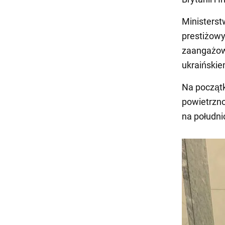
Ministerst
prestiżowy
zaangażow
ukraiński
Na początk
powietrzn
na południo