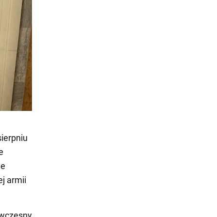
sierpniu
e
że
j armii
wczesny