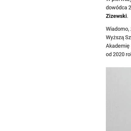
dowódca 2
Zizewski
.
Wiadomo, ż
Wyższą Sz
Akademię S
od 2020 ro