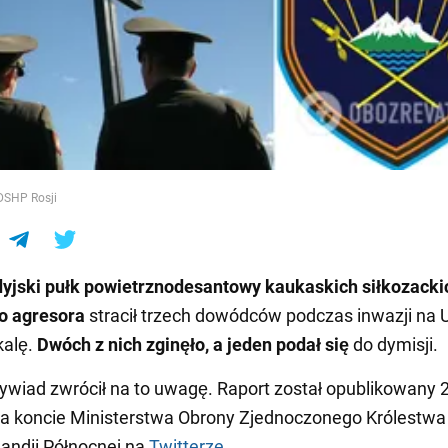
e
DSHP Rosji
dyjski pułk powietrznodesantowy kaukaskich
sił
kozacki
o agresora
stracił trzech dowódców podczas inwazji na 
kalę.
Dwóch z nich zginęło, a jeden podał się
do dymisji.
wywiad zwrócił na to uwagę. Raport został opublikowany 
a koncie Ministerstwa Obrony Zjednoczonego Królestwa 
Irlandii Północnej na
Twitterze
.