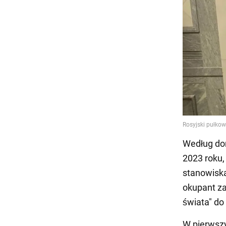
Według don
2023 roku,
stanowiska
okupant za
świata" do
W pierwsz