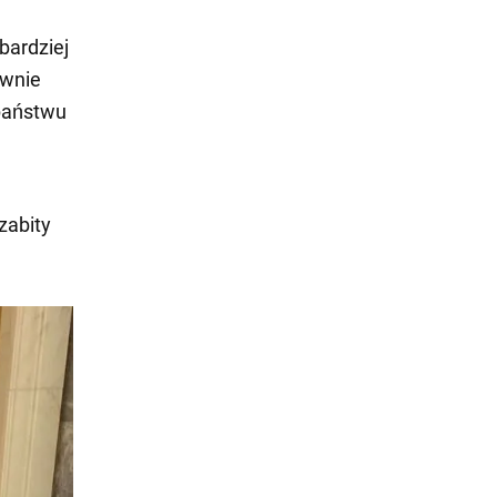
bardziej
ywnie
państwu
zabity